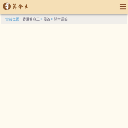
當前位置：
香港算命王
>
靈簽
>
關帝靈簽