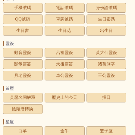
手機號碼
電話號碼
身份證號碼
QQ號碼
車牌號碼
生日密碼
生日書
生日花
出生日
靈簽
觀音靈簽
呂祖靈簽
黃大仙靈簽
關帝靈簽
天後靈簽
諸葛測字
月老靈簽
車公靈簽
王公靈簽
黃歷
黃歷名詞解釋
歷史上的今天
擇日
陰陽曆轉換
星座
白羊
金牛
雙子座