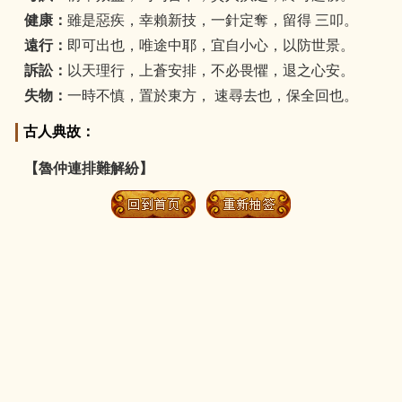
健康：
雖是惡疾，幸賴新技，一針定奪，留得 三叩。
遠行：
即可出也，唯途中耶，宜自小心，以防世景。
訴訟：
以天理行，上蒼安排，不必畏懼，退之心安。
失物：
一時不慎，置於東方， 速尋去也，保全回也。
古人典故：
【魯仲連排難解紛】