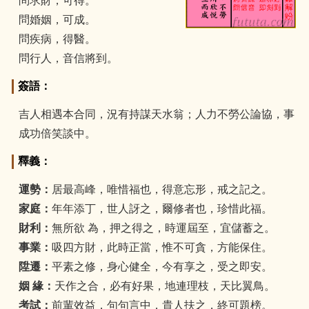
問求財，可得。
問婚姻，可成。
問疾病，得醫。
問行人，音信將到。
簽語：
吉人相遇本合同，況有持謀天水翁；人力不勞公論協，事
成功倍笑談中。
釋義：
運勢：
居最高峰，唯惜福也，得意忘形，戒之記之。
家庭：
年年添丁，世人訝之，爾修者也，珍惜此福。
財利：
無所欲 為，押之得之，時運屆至，宜儲蓄之。
事業：
吸四方財，此時正當，惟不可貪，方能保住。
陞遷：
平素之修，身心健全，今有享之，受之即安。
姻 緣：
天作之合，必有好果，地連理枝，天比翼鳥。
考試：
前輩效益，句句言中，貴人扶之，終可題榜。