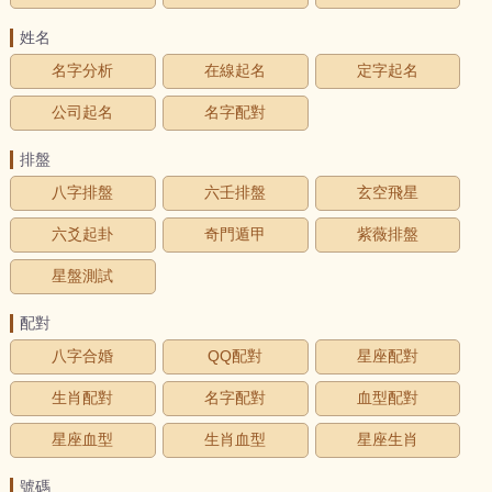
姓名
名字分析
在線起名
定字起名
公司起名
名字配對
排盤
八字排盤
六壬排盤
玄空飛星
六爻起卦
奇門遁甲
紫薇排盤
星盤測試
配對
八字合婚
QQ配對
星座配對
生肖配對
名字配對
血型配對
星座血型
生肖血型
星座生肖
號碼