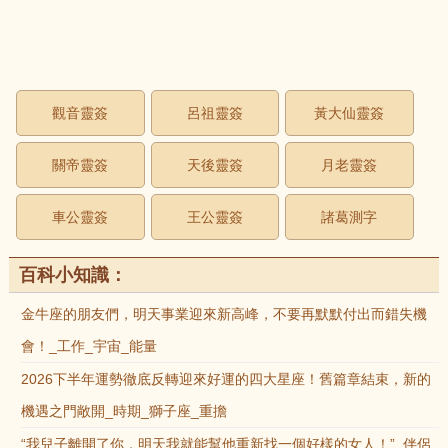
觀音靈簽
呂祖靈簽
黃大仙靈簽
關帝靈簽
天後靈簽
月老靈簽
車公靈簽
王公靈簽
諸葛測字
百科小知識：
金牛座的朋友們，明天事業迎來新高峰，不要再默默付出而錯失機
會！_工作_宇宙_能量
2026下半年運勢徹底反轉迎來好運的四大星座！舊篇章結束，新的
機遇之門敞開_時期_獅子座_重擔
“我兒子離開了你，明天我就能幫他重新找一個好樣的女人！”_伴侶_