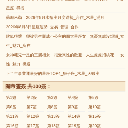
星座_尋找
蘇珊米勒︱2026年8月水瓶座月度運勢_合作_木星_滿月
2026年8月8日星座運勢_交易_管理_合作
脾氣很壞，卻被男生寵成小公主的四大星座女，無憂無慮沒煩惱_女
生_魅力_所在
女神範兒十足的三屬相女，很受異性的歡迎，人生處處招桃花！_女
性_魅力_機遇
下半年事業運最好的星座TOP4_獅子座_木星_天蠍座
關帝靈簽 共100簽：
第1簽
第2簽
第3簽
第4簽
第5簽
第6簽
第7簽
第8簽
第9簽
第10簽
第11簽
第12簽
第13簽
第14簽
第15簽
第16簽
第17簽
第18簽
第19簽
第20簽