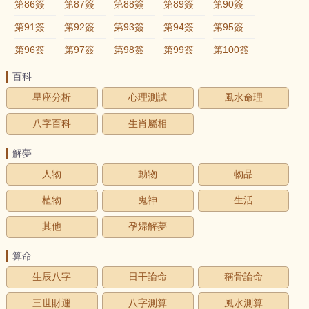
第86簽
第87簽
第88簽
第89簽
第90簽
第91簽
第92簽
第93簽
第94簽
第95簽
第96簽
第97簽
第98簽
第99簽
第100簽
百科
星座分析
心理測試
風水命理
八字百科
生肖屬相
解夢
人物
動物
物品
植物
鬼神
生活
其他
孕婦解夢
算命
生辰八字
日干論命
稱骨論命
三世財運
八字測算
風水測算