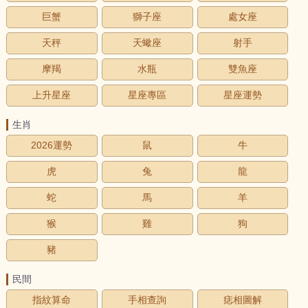
巨蟹
獅子座
處女座
天秤
天蠍座
射手
摩羯
水瓶
雙魚座
上升星座
星座專區
星座運勢
生肖
2026運勢
鼠
牛
虎
兔
龍
蛇
馬
羊
猴
雞
狗
豬
民間
指紋算命
手相查詢
痣相圖解