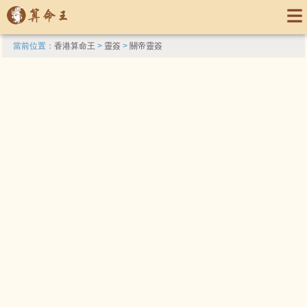
當前位置：
香港算命王
>
靈簽
>
關帝靈簽