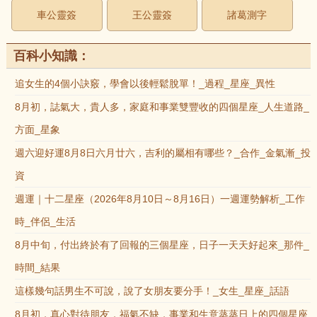
車公靈簽
王公靈簽
諸葛測字
百科小知識：
追女生的4個小訣竅，學會以後輕鬆脫單！_過程_星座_異性
8月初，誌氣大，貴人多，家庭和事業雙豐收的四個星座_人生道路_
方面_星象
週六迎好運8月8日六月廿六，吉利的屬相有哪些？_合作_金氣漸_投
資
週運｜十二星座（2026年8月10日～8月16日）一週運勢解析_工作
時_伴侶_生活
8月中旬，付出終於有了回報的三個星座，日子一天天好起來_那件_
時間_結果
這樣幾句話男生不可說，說了女朋友要分手！_女生_星座_話語
8月初，真心對待朋友，福氣不缺，事業和生意蒸蒸日上的四個星座