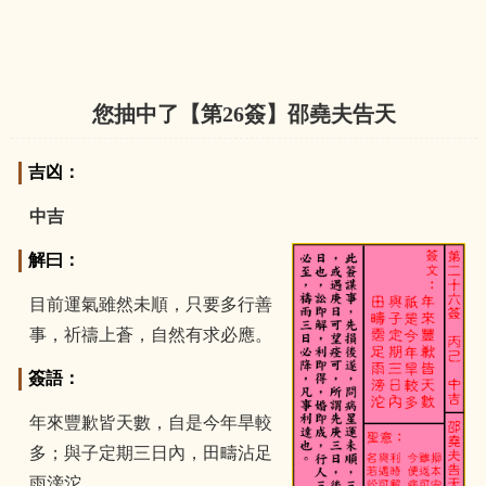
您抽中了【第
26
簽】邵堯夫告天
吉凶：
中吉
解曰：
目前運氣雖然未順，只要多行善
事，祈禱上蒼，自然有求必應。
簽語：
年來豐歉皆天數，自是今年旱較
多；與子定期三日內，田疇沾足
雨滂沱。