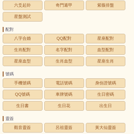
六爻起卦
奇門遁甲
紫薇排盤
星盤測試
配對
八字合婚
QQ配對
星座配對
生肖配對
名字配對
血型配對
星座血型
生肖血型
星座生肖
號碼
手機號碼
電話號碼
身份證號碼
QQ號碼
車牌號碼
生日密碼
生日書
生日花
出生日
靈簽
觀音靈簽
呂祖靈簽
黃大仙靈簽