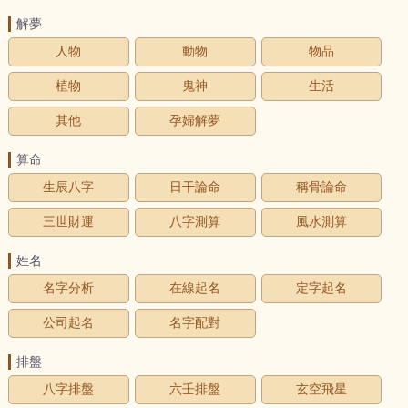
解夢
人物
動物
物品
植物
鬼神
生活
其他
孕婦解夢
算命
生辰八字
日干論命
稱骨論命
三世財運
八字測算
風水測算
姓名
名字分析
在線起名
定字起名
公司起名
名字配對
排盤
八字排盤
六壬排盤
玄空飛星