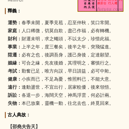
釋義：
運勢：
春季未開，夏季見苞，忍至仲秋，笑口常開。
家庭：
人口稀微，切莫自欺，盡己作福，必有轉機。
財利：
財運未明，求之蠅頭，不以太少，珍惜此福。
事業：
上半之年，度三餐矣，後半之年，突飛猛進。
陞遷：
必有之也，後調吾身，護己身後，定達願望。
姻緣：
可合之緣，先友後婚，其理明之，審慎行之。
考試：
勤奮已足，唯方向誤，早日請益，必可中歟。
健康：
小疾而已，不足為憂，惟照料已，不能大意。
遠行：
逢動盪世，不宜出行，居家較優，後來領悟。
訴訟：
各退一步，海闊天空，神馬浮雲，何必計兩。
失物：
本已放棄，靈機一動，往北去也，終覓回來。
古人典故：
【邵堯夫告天】