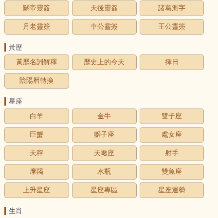
關帝靈簽
天後靈簽
諸葛測字
月老靈簽
車公靈簽
王公靈簽
黃歷
黃歷名詞解釋
歷史上的今天
擇日
陰陽曆轉換
星座
白羊
金牛
雙子座
巨蟹
獅子座
處女座
天秤
天蠍座
射手
摩羯
水瓶
雙魚座
上升星座
星座專區
星座運勢
生肖