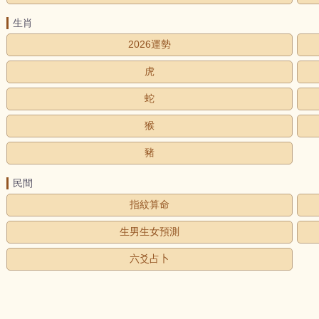
生肖
2026運勢
虎
蛇
猴
豬
民間
指紋算命
生男生女預測
六爻占卜