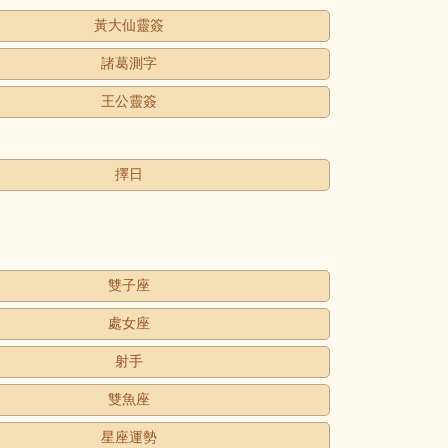
黃大仙靈簽
諸葛測字
王公靈簽
擇日
雙子座
處女座
射手
雙魚座
星座運勢