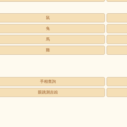
鼠
兔
馬
雞
手相查詢
眼跳測吉凶