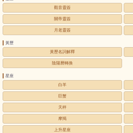
觀音靈簽
關帝靈簽
月老靈簽
黃歷
黃歷名詞解釋
陰陽曆轉換
星座
白羊
巨蟹
天秤
摩羯
上升星座