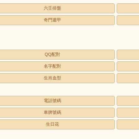
六壬排盤
奇門遁甲
QQ配對
名字配對
生肖血型
電話號碼
車牌號碼
生日花