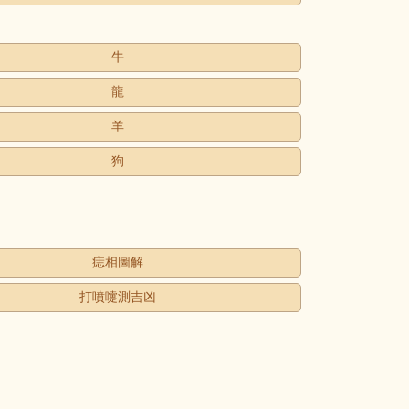
牛
龍
羊
狗
痣相圖解
打噴嚏測吉凶