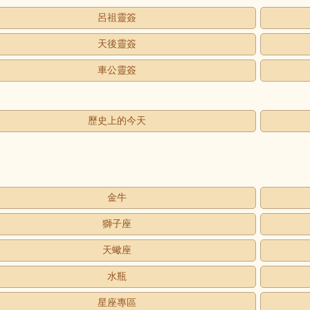
呂祖靈簽
天後靈簽
車公靈簽
歷史上的今天
金牛
獅子座
天蠍座
水瓶
星座專區