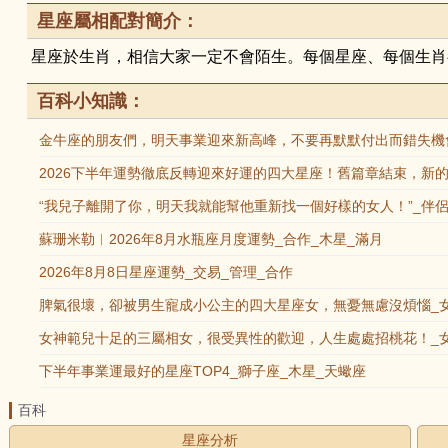
星座屬相配對簡介：
星座於生肖，相信大家一定不會陌生。每個星座、每個生肖
百科小知識：
金牛座的朋友們，明天事業迎來新高峰，不要再默默付出而錯失機會
2026下半年運勢徹底反轉迎來好運的四大星座！舊篇章結束，新的
“我兒子離開了你，明天我就能幫他重新找一個好樣的女人！”_伴侶
蘇珊米勒︱2026年8月水瓶座月度運勢_合作_木星_滿月
2026年8月8日星座運勢_交易_管理_合作
脾氣很壞，卻被男生寵成小公主的四大星座女，無憂無慮沒煩惱_女
女神範兒十足的三屬相女，很受異性的歡迎，人生處處招桃花！_女
下半年事業運最好的星座TOP4_獅子座_木星_天蠍座
百科
星座分析