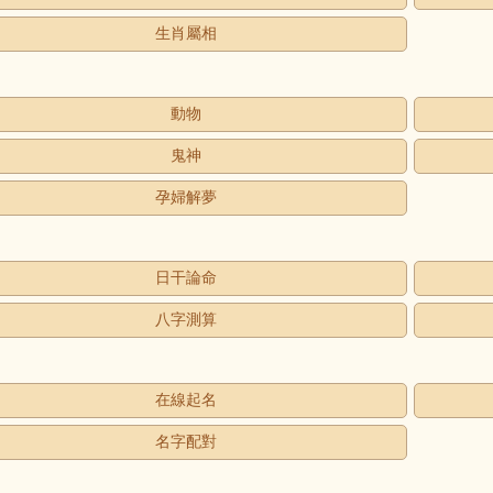
生肖屬相
動物
鬼神
孕婦解夢
日干論命
八字測算
在線起名
名字配對