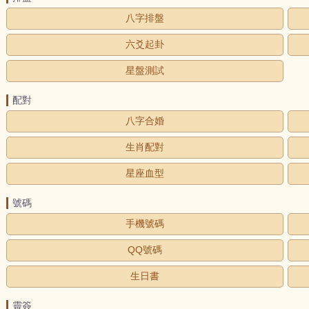
八字排盤
六爻起卦
星盤測試
配對
八字合婚
生肖配對
星座血型
號碼
手機號碼
QQ號碼
生日書
靈簽