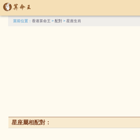
當前位置：
香港算命王
>
配對
>
星座生肖
星座屬相配對：