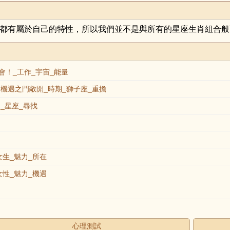
都有屬於自己的特性，所以我們並不是與所有的星座生肖組合般
！_工作_宇宙_能量
機遇之門敞開_時期_獅子座_重擔
_星座_尋找
生_魅力_所在
性_魅力_機遇
心理測試