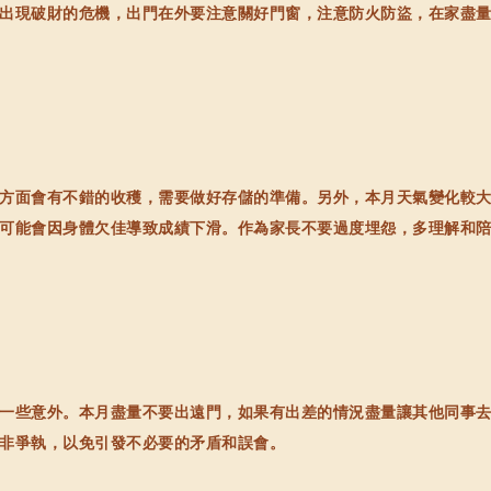
出現破財的危機，出門在外要注意關好門窗，注意防火防盜，在家盡
面會有不錯的收穫，需要做好存儲的準備。另外，本月天氣變化較大
可能會因身體欠佳導致成績下滑。作為家長不要過度埋怨，多理解和
些意外。本月盡量不要出遠門，如果有出差的情況盡量讓其他同事去
非爭執，以免引發不必要的矛盾和誤會。