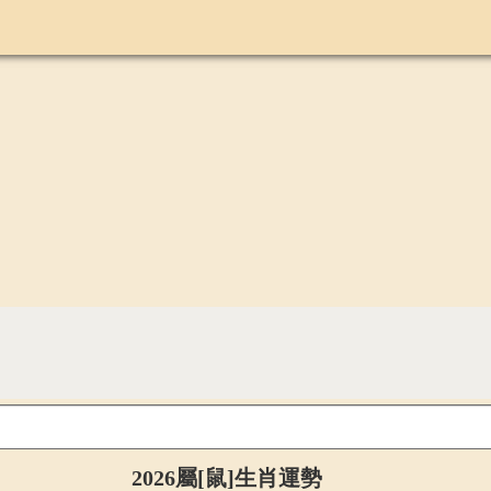
2026屬[鼠]生肖運勢