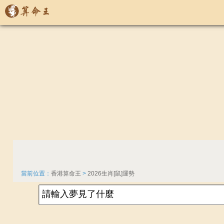
當前位置：
香港算命王
>
2026生肖[鼠]運勢