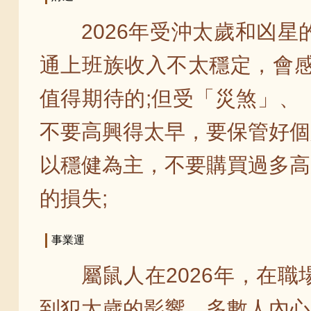
2026年受沖太歲和凶
通上班族收入不太穩定，會感
值得期待的;但受「災煞」、
不要高興得太早，要保管好個
以穩健為主，不要購買過多高
的損失;
事業運
屬鼠人在2026年，在
到犯太歲的影響，多數人內心