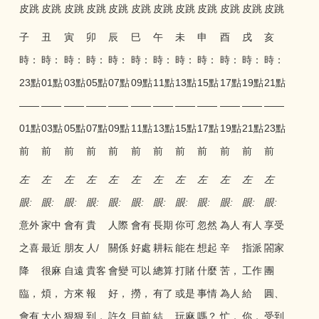
子
丑
寅
卯
辰
巳
午
未
申
酉
戌
亥
時：
時：
時：
時：
時：
時：
時：
時：
時：
時：
時：
時：
23點
01點
03點
05點
07點
09點
11點
13點
15點
17點
19點
21點
——
——
——
——
——
——
——
——
——
——
——
——
01點
03點
05點
07點
09點
11點
13點
15點
17點
19點
21點
23點
前
前
前
前
前
前
前
前
前
前
前
前
左
左
左
左
左
左
左
左
左
左
左
左
眼:
眼:
眼:
眼:
眼:
眼:
眼:
眼:
眼:
眼:
眼:
眼:
意外
家中
會有
貴
人際
會有
長期
你可
忽然
為人
有人
享受
之喜
最近
朋友
人/
關係
好處
耕耘
能在
想起
辛
指派
閤家
降
很麻
自遠
貴客
會變
可以
總算
打賭
什麼
苦，
工作
團
臨，
煩，
方來
報
好，
撈，
有了
或是
事情
為人
給
圓、
會有
大小
狠狠
到，
許久
目前
結
玩麻
嗎？
忙，
你，
受到