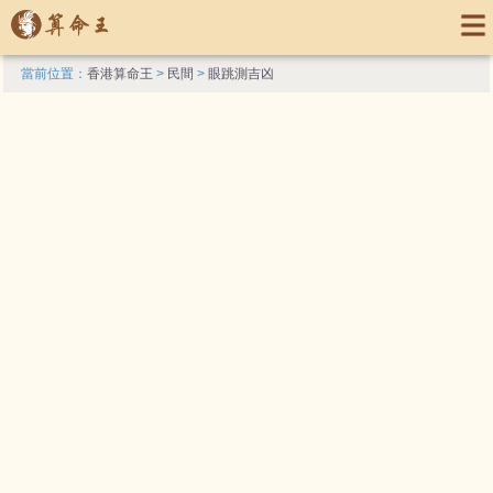
當前位置：
香港算命王
>
民間
>
眼跳測吉凶