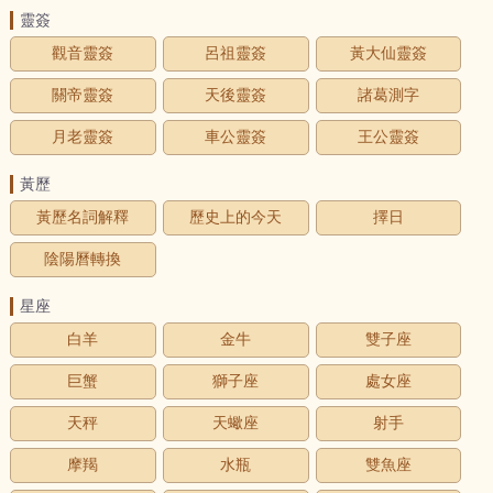
靈簽
觀音靈簽
呂祖靈簽
黃大仙靈簽
關帝靈簽
天後靈簽
諸葛測字
月老靈簽
車公靈簽
王公靈簽
黃歷
黃歷名詞解釋
歷史上的今天
擇日
陰陽曆轉換
星座
白羊
金牛
雙子座
巨蟹
獅子座
處女座
天秤
天蠍座
射手
摩羯
水瓶
雙魚座