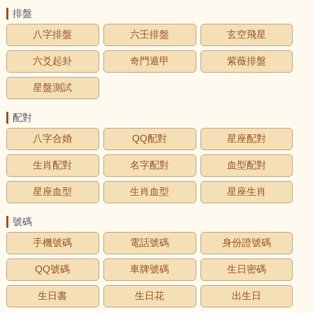
排盤
八字排盤
六壬排盤
玄空飛星
六爻起卦
奇門遁甲
紫薇排盤
星盤測試
配對
八字合婚
QQ配對
星座配對
生肖配對
名字配對
血型配對
星座血型
生肖血型
星座生肖
號碼
手機號碼
電話號碼
身份證號碼
QQ號碼
車牌號碼
生日密碼
生日書
生日花
出生日