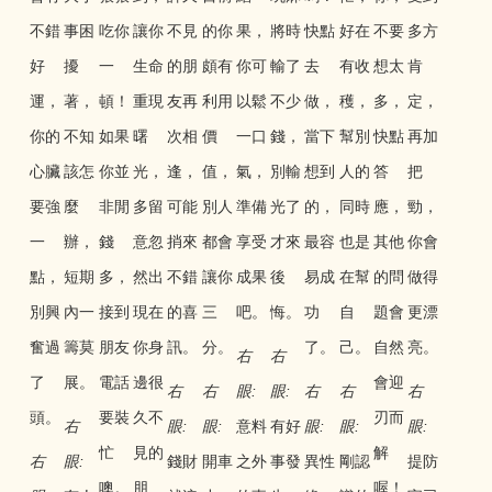
不錯
事困
吃你
讓你
不見
的你
果，
將時
快點
好在
不要
多方
好
擾
一
生命
的朋
頗有
你可
輸了
去
有收
想太
肯
運，
著，
頓！
重現
友再
利用
以鬆
不少
做，
穫，
多，
定，
你的
不知
如果
曙
次相
價
一口
錢，
當下
幫別
快點
再加
心臟
該怎
你並
光，
逢，
值，
氣，
別輸
想到
人的
答
把
要強
麼
非閒
多留
可能
別人
準備
光了
的，
同時
應，
勁，
一
辦，
錢
意忽
捎來
都會
享受
才來
最容
也是
其他
你會
點，
短期
多，
然出
不錯
讓你
成果
後
易成
在幫
的問
做得
別興
內一
接到
現在
的喜
三
吧。
悔。
功
自
題會
更漂
奮過
籌莫
朋友
你身
訊。
分。
了。
己。
自然
亮。
右
右
了
展。
電話
邊很
會迎
右
右
眼:
眼:
右
右
右
頭。
要裝
久不
刃而
右
眼:
眼:
意料
有好
眼:
眼:
眼:
忙
見的
解
右
眼:
錢財
開車
之外
事發
異性
剛認
提防
噢。
朋
喔！