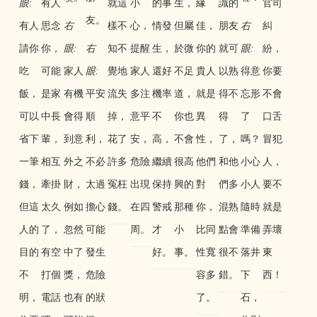
眼:
有人
就這
小
的事
生，
緣
識的
官司
友。
有人
思念
右
樣不
心，
情發
但屬
佳，
朋友
右
糾
請你
你，
眼:
右
知不
提醒
生，
於微
你的
就可
眼:
紛，
吃
可能
家人
眼:
覺地
家人
還好
不足
貴人
以熟
得意
你要
飯，
是家
有機
平安
流失
多注
機率
道，
就是
得不
忘形
不會
可以
中長
會得
順
掉，
意平
不
你也
異
得
了
口舌
省下
輩，
到意
利，
花了
安，
高，
不會
性，
了，
嗎？
冒犯
一筆
相互
外之
不必
許多
危險
繼續
很高
他們
和他
小心
人，
錢，
牽掛
財，
太過
冤枉
出現
保持
興的
對
們多
小人
要不
但這
太久
例如
擔心
錢。
在四
警戒
那種
你，
混熟
隨時
就是
人的
了，
忽然
可能
周。
才
小
比同
點會
準備
弄壞
目的
有空
中了
發生
好。
事。
性寬
很不
落井
東
不
打個
獎，
危險
容多
錯。
下
西！
明，
電話
也有
的狀
了。
石，