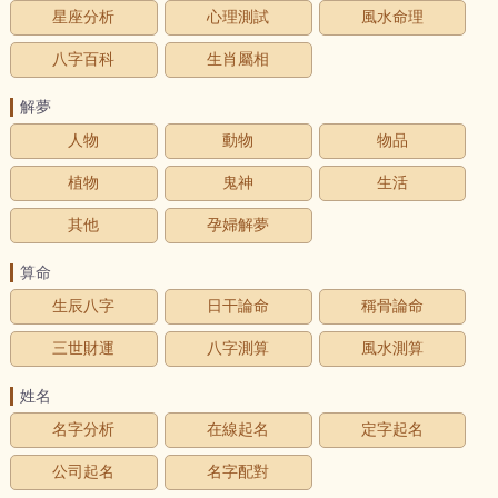
星座分析
心理測試
風水命理
八字百科
生肖屬相
解夢
人物
動物
物品
植物
鬼神
生活
其他
孕婦解夢
算命
生辰八字
日干論命
稱骨論命
三世財運
八字測算
風水測算
姓名
名字分析
在線起名
定字起名
公司起名
名字配對