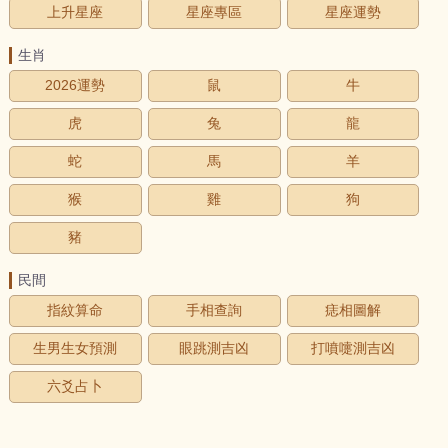
上升星座
星座專區
星座運勢
生肖
2026運勢
鼠
牛
虎
兔
龍
蛇
馬
羊
猴
雞
狗
豬
民間
指紋算命
手相查詢
痣相圖解
生男生女預測
眼跳測吉凶
打噴嚏測吉凶
六爻占卜