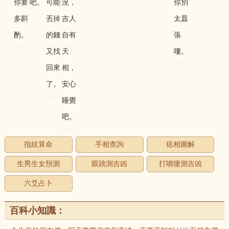
你要
吧。
可能
況，
你別
多斟
丟掉
吉人
太囂
酌。
的錢
自有
張
又找
天
嘍。
回來
相，
了。
安心
睡覺
吧。
指紋算命
手相查詢
痣相圖解
生男生女預測
眼跳測吉凶
打噴嚏測吉凶
六爻占卜
百科小知識：