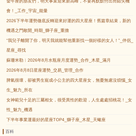
金牛座的朋友們，明天事業迎來新高峰，不要再默默付出而錯失機
會！_工作_宇宙_能量
2026下半年運勢徹底反轉迎來好運的四大星座！舊篇章結束，新的
機遇之門敞開_時期_獅子座_重擔
“我兒子離開了你，明天我就能幫他重新找一個好樣的女人！”_伴侶_
星座_尋找
蘇珊米勒︱2026年8月水瓶座月度運勢_合作_木星_滿月
2026年8月8日星座運勢_交易_管理_合作
脾氣很壞，卻被男生寵成小公主的四大星座女，無憂無慮沒煩惱_女
生_魅力_所在
女神範兒十足的三屬相女，很受異性的歡迎，人生處處招桃花！_女
性_魅力_機遇
下半年事業運最好的星座TOP4_獅子座_木星_天蠍座
百科