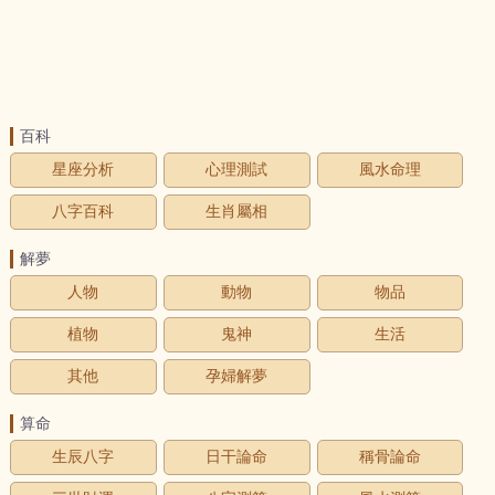
百科
星座分析
心理測試
風水命理
八字百科
生肖屬相
解夢
人物
動物
物品
植物
鬼神
生活
其他
孕婦解夢
算命
生辰八字
日干論命
稱骨論命