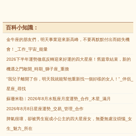
百科小知識：
金牛座的朋友們，明天事業迎來新高峰，不要再默默付出而錯失機
會！_工作_宇宙_能量
2026下半年運勢徹底反轉迎來好運的四大星座！舊篇章結束，新的
機遇之門敞開_時期_獅子座_重擔
“我兒子離開了你，明天我就能幫他重新找一個好樣的女人！”_伴侶_
星座_尋找
蘇珊米勒︱2026年8月水瓶座月度運勢_合作_木星_滿月
2026年8月8日星座運勢_交易_管理_合作
脾氣很壞，卻被男生寵成小公主的四大星座女，無憂無慮沒煩惱_女
生_魅力_所在