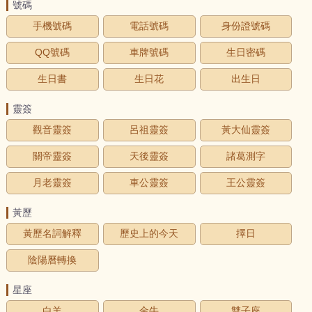
號碼
手機號碼
電話號碼
身份證號碼
QQ號碼
車牌號碼
生日密碼
生日書
生日花
出生日
靈簽
觀音靈簽
呂祖靈簽
黃大仙靈簽
關帝靈簽
天後靈簽
諸葛測字
月老靈簽
車公靈簽
王公靈簽
黃歷
黃歷名詞解釋
歷史上的今天
擇日
陰陽曆轉換
星座
白羊
金牛
雙子座