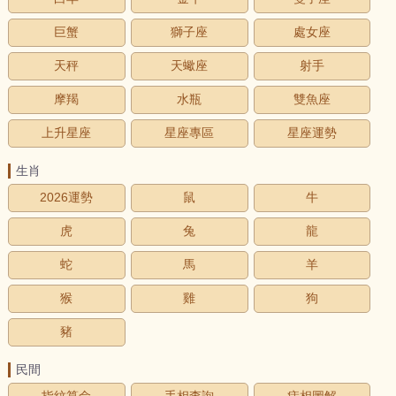
巨蟹
獅子座
處女座
天秤
天蠍座
射手
摩羯
水瓶
雙魚座
上升星座
星座專區
星座運勢
生肖
2026運勢
鼠
牛
虎
兔
龍
蛇
馬
羊
猴
雞
狗
豬
民間