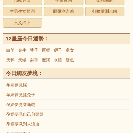
指紋算命
手相查詢
痣相圖解
生男生女預測
眼跳測吉凶
打噴嚏測吉凶
六爻占卜
12星座今日運勢：
白羊
金牛
雙子
巨蟹
獅子
處女
天秤
天蠍
射手
魔羯
水瓶
雙魚
今日網友夢境：
孕婦夢見屎
孕婦夢見抓兔子
孕婦夢見穿新鞋
孕婦夢見自己剪頭髮
孕婦夢見別人流血