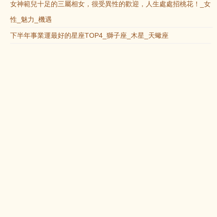
女神範兒十足的三屬相女，很受異性的歡迎，人生處處招桃花！_女
性_魅力_機遇
下半年事業運最好的星座TOP4_獅子座_木星_天蠍座