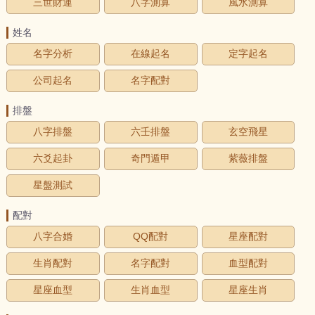
三世財運
八字測算
風水測算
姓名
名字分析
在線起名
定字起名
公司起名
名字配對
排盤
八字排盤
六壬排盤
玄空飛星
六爻起卦
奇門遁甲
紫薇排盤
星盤測試
配對
八字合婚
QQ配對
星座配對
生肖配對
名字配對
血型配對
星座血型
生肖血型
星座生肖