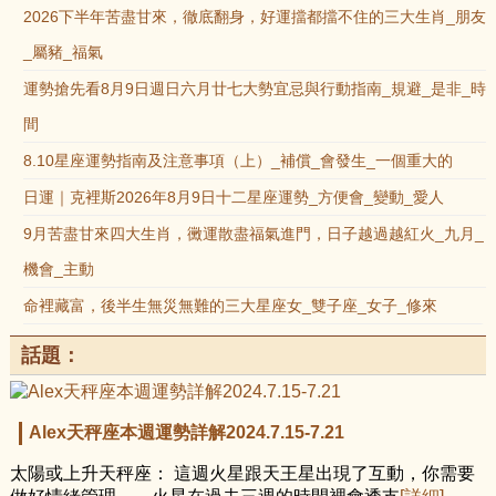
2026下半年苦盡甘來，徹底翻身，好運擋都擋不住的三大生肖_朋友
_屬豬_福氣
運勢搶先看8月9日週日六月廿七大勢宜忌與行動指南_規避_是非_時
間
8.10星座運勢指南及注意事項（上）_補償_會發生_一個重大的
日運｜克裡斯2026年8月9日十二星座運勢_方便會_變動_愛人
9月苦盡甘來四大生肖，黴運散盡福氣進門，日子越過越紅火_九月_
機會_主動
命裡藏富，後半生無災無難的三大星座女_雙子座_女子_修來
話題：
Alex天秤座本週運勢詳解2024.7.15-7.21
太陽或上升天秤座： 這週火星跟天王星出現了互動，你需要