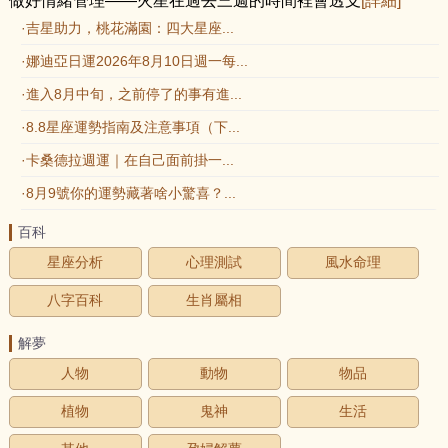
做好情緒管理——火星在過去三週的時間裡會透支
[詳細]
·吉星助力，桃花滿園：四大星座...
·娜迪亞日運2026年8月10日週一每...
·進入8月中旬，之前停了的事有進...
·8.8星座運勢指南及注意事項（下...
·卡桑德拉週運｜在自己面前掛一...
·8月9號你的運勢藏著啥小驚喜？...
百科
星座分析
心理測試
風水命理
八字百科
生肖屬相
解夢
人物
動物
物品
植物
鬼神
生活