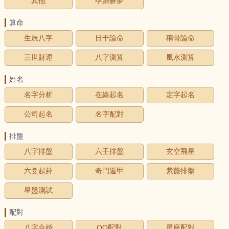
其他
孕婦解夢
算命
生辰八字
日干論命
稱骨論命
三世財運
八字測算
風水測算
姓名
名字分析
在線起名
定字起名
公司起名
名字配對
排盤
八字排盤
六壬排盤
玄空飛星
六爻起卦
奇門遁甲
紫薇排盤
星盤測試
配對
八字合婚
QQ配對
星座配對