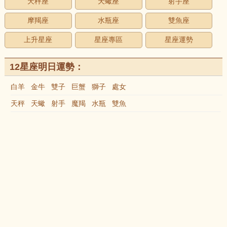
天秤座
天蠍座
射手座
摩羯座
水瓶座
雙魚座
上升星座
星座專區
星座運勢
12星座明日運勢：
白羊
金牛
雙子
巨蟹
獅子
處女
天秤
天蠍
射手
魔羯
水瓶
雙魚