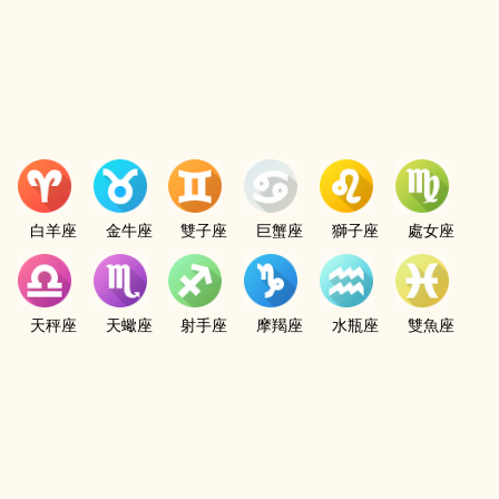
白羊座
金牛座
雙子座
巨蟹座
獅子座
處女座
天秤座
天蠍座
射手座
摩羯座
水瓶座
雙魚座