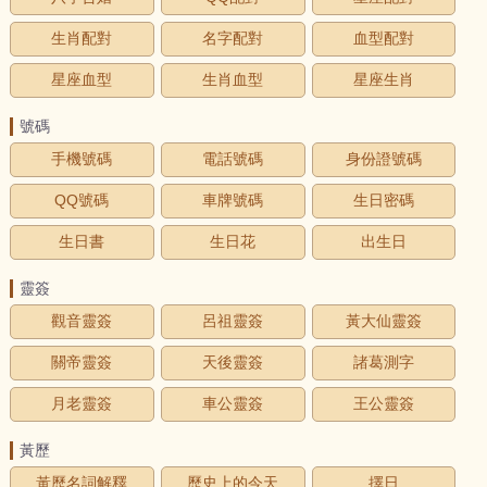
生肖配對
名字配對
血型配對
星座血型
生肖血型
星座生肖
號碼
手機號碼
電話號碼
身份證號碼
QQ號碼
車牌號碼
生日密碼
生日書
生日花
出生日
靈簽
觀音靈簽
呂祖靈簽
黃大仙靈簽
關帝靈簽
天後靈簽
諸葛測字
月老靈簽
車公靈簽
王公靈簽
黃歷
黃歷名詞解釋
歷史上的今天
擇日