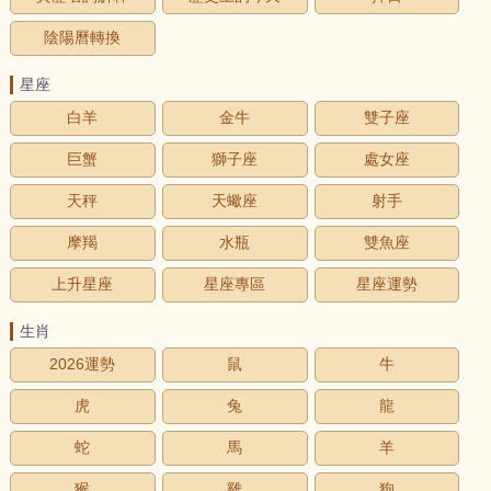
陰陽曆轉換
星座
白羊
金牛
雙子座
巨蟹
獅子座
處女座
天秤
天蠍座
射手
摩羯
水瓶
雙魚座
上升星座
星座專區
星座運勢
生肖
2026運勢
鼠
牛
虎
兔
龍
蛇
馬
羊
猴
雞
狗