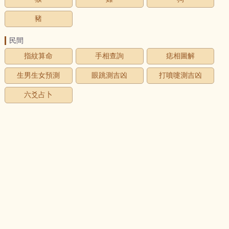
豬
民間
指紋算命
手相查詢
痣相圖解
生男生女預測
眼跳測吉凶
打噴嚏測吉凶
六爻占卜