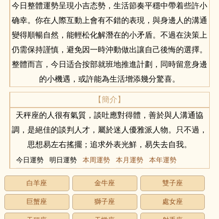
今日整體運勢呈現小吉态勢，生活節奏平穩中帶着些許小
确幸。你在人際互動上會有不錯的表現，與身邊人的溝通
變得順暢自然，能輕松化解潛在的小矛盾。不過在決策上
仍需保持謹慎，避免因一時沖動做出讓自己後悔的選擇。
整體而言，今日适合按部就班地推進計劃，同時留意身邊
的小機遇，或許能為生活增添幾分驚喜。
【簡介】
天秤座的人很有氣質，談吐應對得體，善於與人溝通協
調，是絕佳的談判人才，屬於迷人優雅派人物。只不過，
思想易左右搖擺；追求外表光鮮，易失去自我。
今日運勢
明日運勢
本周運勢
本月運勢
本年運勢
白羊座
金牛座
雙子座
巨蟹座
獅子座
處女座