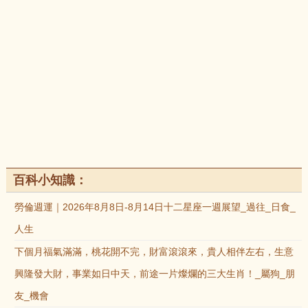
百科小知識：
勞倫週運｜2026年8月8日-8月14日十二星座一週展望_過往_日食_
人生
下個月福氣滿滿，桃花開不完，財富滾滾來，貴人相伴左右，生意
興隆發大財，事業如日中天，前途一片燦爛的三大生肖！_屬狗_朋
友_機會