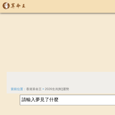
當前位置：
香港算命王
>
2026生肖[蛇]運勢