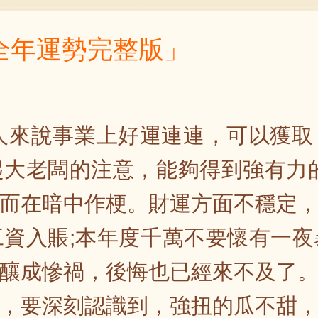
年全年運勢完整版」
蛇人來說事業上好運連連，可以獲
大老闆的注意，能夠得到強有力
而在暗中作梗。財運方面不穩定
資入賬;本年度千萬不要懷有一
釀成慘禍，後悔也已經來不及了
，要深刻認識到，強扭的瓜不甜