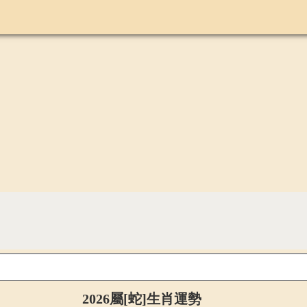
2026屬[蛇]生肖運勢