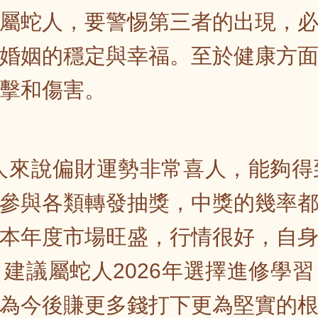
屬蛇人，要警惕第三者的出現，
婚姻的穩定與幸福。至於健康方
擊和傷害。
蛇人來說偏財運勢非常喜人，能夠
參與各類轉發抽獎，中獎的幾率
本年度市場旺盛，行情很好，自
建議屬蛇人2026年選擇進修學
為今後賺更多錢打下更為堅實的