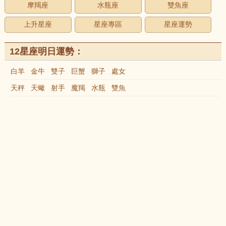
摩羯座
水瓶座
雙魚座
上升星座
星座專區
星座運勢
12星座明日運勢：
白羊
金牛
雙子
巨蟹
獅子
處女
天秤
天蠍
射手
魔羯
水瓶
雙魚