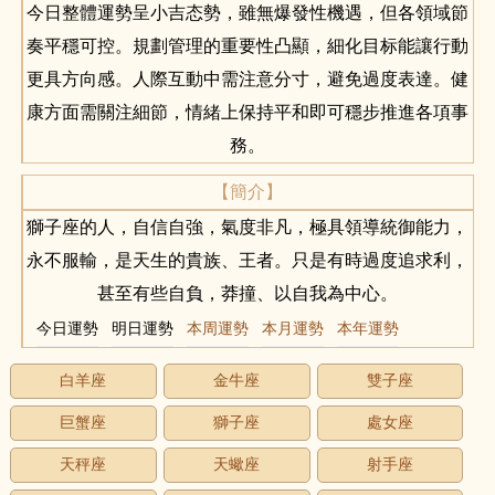
今日整體運勢呈小吉态勢，雖無爆發性機遇，但各領域節
奏平穩可控。規劃管理的重要性凸顯，細化目标能讓行動
更具方向感。人際互動中需注意分寸，避免過度表達。健
康方面需關注細節，情緒上保持平和即可穩步推進各項事
務。
【簡介】
獅子座的人，自信自強，氣度非凡，極具領導統御能力，
永不服輸，是天生的貴族、王者。只是有時過度追求利，
甚至有些自負，莽撞、以自我為中心。
今日運勢
明日運勢
本周運勢
本月運勢
本年運勢
白羊座
金牛座
雙子座
巨蟹座
獅子座
處女座
天秤座
天蠍座
射手座