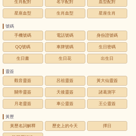
生肖配對
名字配對
血型配對
星座血型
生肖血型
星座生肖
號碼
手機號碼
電話號碼
身份證號碼
QQ號碼
車牌號碼
生日密碼
生日書
生日花
出生日
靈簽
觀音靈簽
呂祖靈簽
黃大仙靈簽
關帝靈簽
天後靈簽
諸葛測字
月老靈簽
車公靈簽
王公靈簽
黃歷
黃歷名詞解釋
歷史上的今天
擇日