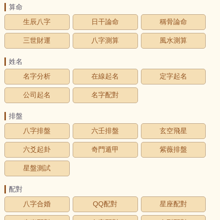
算命
生辰八字
日干論命
稱骨論命
三世財運
八字測算
風水測算
姓名
名字分析
在線起名
定字起名
公司起名
名字配對
排盤
八字排盤
六壬排盤
玄空飛星
六爻起卦
奇門遁甲
紫薇排盤
星盤測試
配對
八字合婚
QQ配對
星座配對