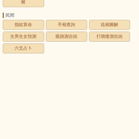
豬
民間
指紋算命
手相查詢
痣相圖解
生男生女預測
眼跳測吉凶
打噴嚏測吉凶
六爻占卜