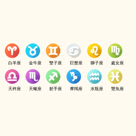
白羊座
金牛座
雙子座
巨蟹座
獅子座
處女座
天秤座
天蠍座
射手座
摩羯座
水瓶座
雙魚座