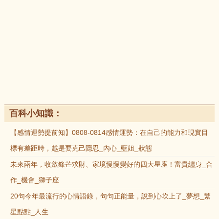
百科小知識：
【感情運勢提前知】0808-0814感情運勢：在自己的能力和現實目
標有差距時，越是要克己隱忍_內心_藍姐_狀態
未來兩年，收斂鋒芒求財、家境慢慢變好的四大星座！富貴纏身_合
作_機會_獅子座
20句今年最流行的心情語錄，句句正能量，說到心坎上了_夢想_繁
星點點_人生