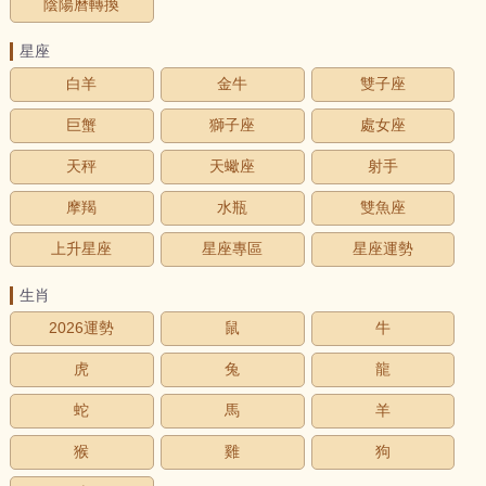
陰陽曆轉換
星座
白羊
金牛
雙子座
巨蟹
獅子座
處女座
天秤
天蠍座
射手
摩羯
水瓶
雙魚座
上升星座
星座專區
星座運勢
生肖
2026運勢
鼠
牛
虎
兔
龍
蛇
馬
羊
猴
雞
狗