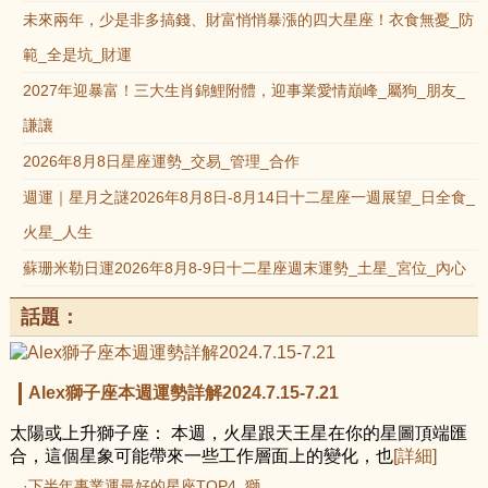
未來兩年，少是非多搞錢、財富悄悄暴漲的四大星座！衣食無憂_防
範_全是坑_財運
2027年迎暴富！三大生肖錦鯉附體，迎事業愛情巔峰_屬狗_朋友_
謙讓
2026年8月8日星座運勢_交易_管理_合作
週運｜星月之謎2026年8月8日-8月14日十二星座一週展望_日全食_
火星_人生
蘇珊米勒日運2026年8月8-9日十二星座週末運勢_土星_宮位_內心
話題：
Alex獅子座本週運勢詳解2024.7.15-7.21
太陽或上升獅子座： 本週，火星跟天王星在你的星圖頂端匯
合，這個星象可能帶來一些工作層面上的變化，也
[詳細]
·下半年事業運最好的星座TOP4_獅...