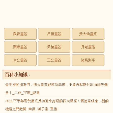
觀音靈簽
呂祖靈簽
黃大仙靈簽
關帝靈簽
天後靈簽
月老靈簽
車公靈簽
王公靈簽
諸葛測字
百科小知識：
金牛座的朋友們，明天事業迎來新高峰，不要再默默付出而錯失機
會！_工作_宇宙_能量
2026下半年運勢徹底反轉迎來好運的四大星座！舊篇章結束，新的
機遇之門敞開_時期_獅子座_重擔