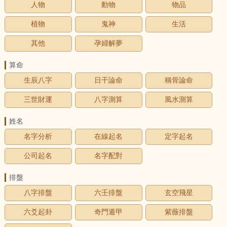
人物
動物
物品
植物
鬼神
生活
其他
孕婦解夢
算命
生辰八字
日干論命
稱骨論命
三世財運
八字測算
風水測算
姓名
名字分析
在線起名
定字起名
公司起名
名字配對
排盤
八字排盤
六壬排盤
玄空飛星
六爻起卦
奇門遁甲
紫薇排盤