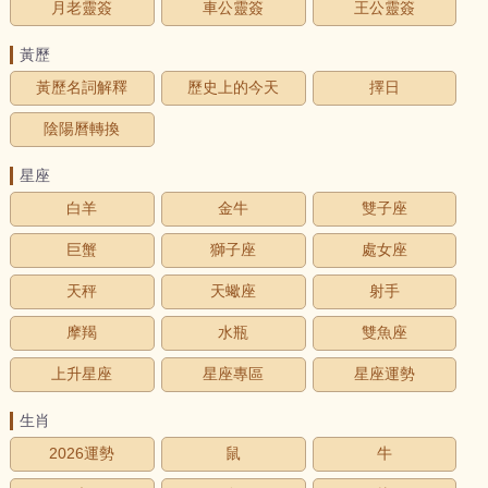
月老靈簽
車公靈簽
王公靈簽
黃歷
黃歷名詞解釋
歷史上的今天
擇日
陰陽曆轉換
星座
白羊
金牛
雙子座
巨蟹
獅子座
處女座
天秤
天蠍座
射手
摩羯
水瓶
雙魚座
上升星座
星座專區
星座運勢
生肖
2026運勢
鼠
牛