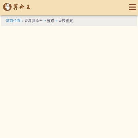
當前位置：
香港算命王
>
靈簽
>
天後靈簽