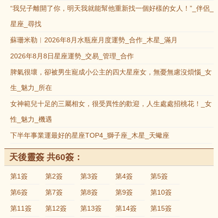
“我兒子離開了你，明天我就能幫他重新找一個好樣的女人！”_伴侶_
星座_尋找
蘇珊米勒︱2026年8月水瓶座月度運勢_合作_木星_滿月
2026年8月8日星座運勢_交易_管理_合作
脾氣很壞，卻被男生寵成小公主的四大星座女，無憂無慮沒煩惱_女
生_魅力_所在
女神範兒十足的三屬相女，很受異性的歡迎，人生處處招桃花！_女
性_魅力_機遇
下半年事業運最好的星座TOP4_獅子座_木星_天蠍座
天後靈簽 共60簽：
第1簽
第2簽
第3簽
第4簽
第5簽
第6簽
第7簽
第8簽
第9簽
第10簽
第11簽
第12簽
第13簽
第14簽
第15簽