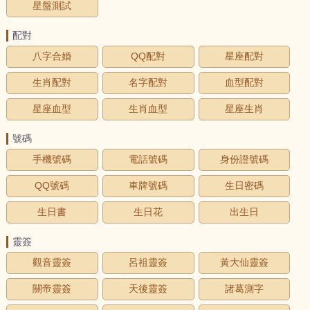
星盤測試
配對
八字合婚
QQ配對
星座配對
生肖配對
名字配對
血型配對
星座血型
生肖血型
星座生肖
號碼
手機號碼
電話號碼
身份證號碼
QQ號碼
車牌號碼
生日密碼
生日書
生日花
出生日
靈簽
觀音靈簽
呂祖靈簽
黃大仙靈簽
關帝靈簽
天後靈簽
諸葛測字