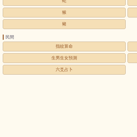
蛇
猴
豬
民間
指紋算命
生男生女預測
六爻占卜