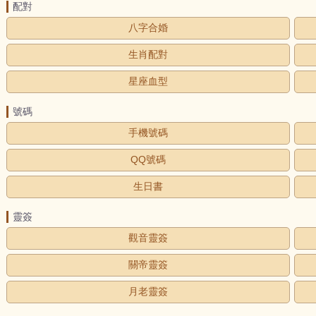
配對
八字合婚
生肖配對
星座血型
號碼
手機號碼
QQ號碼
生日書
靈簽
觀音靈簽
關帝靈簽
月老靈簽