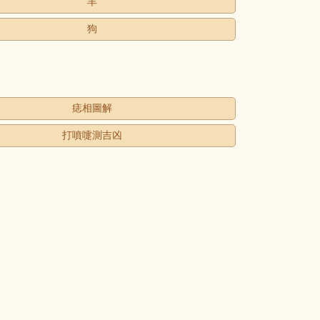
羊
狗
痣相圖解
打噴嚏測吉凶