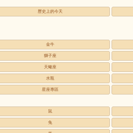
歷史上的今天
金牛
獅子座
天蠍座
水瓶
星座專區
鼠
兔