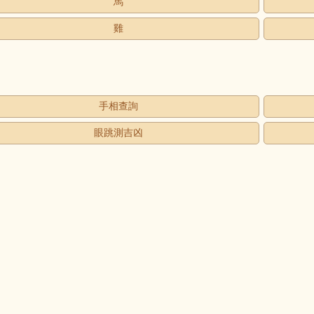
馬
雞
手相查詢
眼跳測吉凶