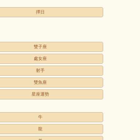
擇日
雙子座
處女座
射手
雙魚座
星座運勢
牛
龍