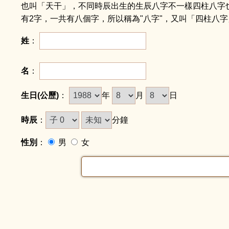
也叫「天干」，不同時辰出生的生辰八字不一樣四柱八字
有2字，一共有八個字，所以稱為"八字"，又叫「四柱八
姓
：
名
：
生日(公歷)
：
年
月
日
時辰
：
分鐘
性別
：
男
女