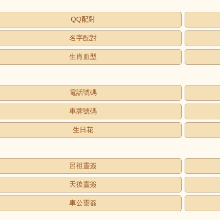
QQ配對
名字配對
生肖血型
電話號碼
車牌號碼
生日花
呂祖靈簽
天後靈簽
車公靈簽