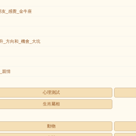
友_感覺_金牛座
_方向和_機會_大坑
_親情
心理測試
生肖屬相
動物