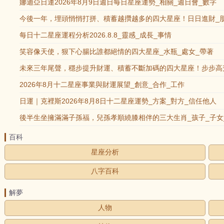
娜迪亞日運2026年8月9日週日每日星座運勢_相關_週日會_數字
今後一年，埋頭悄悄打拼、積蓄越攢越多的四大星座！日日進財_朋
每日十二星座運程分析2026.8.8_靈感_成長_事情
笑容像天使，狠下心腸比誰都絕情的四大星座_水瓶_處女_帶著
未來三年尾聲，穩步提升財運、積蓄不斷加碼的四大星座！步步高升
2026年8月十二星座事業與財運展望_創意_合作_工作
日運｜克裡斯2026年8月8日十二星座運勢_方案_對方_信任他人
後半生坐擁滿滿子孫福，兒孫孝順繞膝相伴的三大生肖_孩子_子女
百科
星座分析
八字百科
解夢
人物