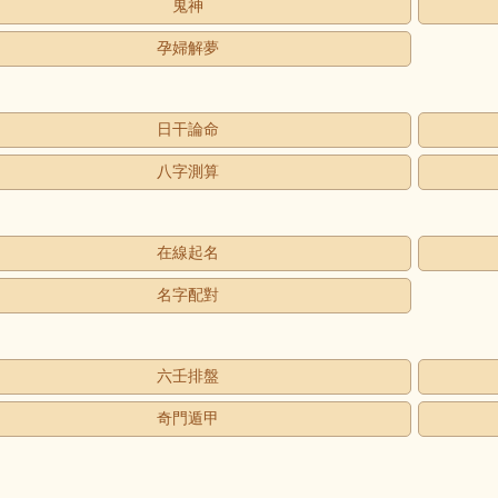
鬼神
孕婦解夢
日干論命
八字測算
在線起名
名字配對
六壬排盤
奇門遁甲