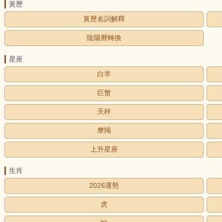
黃歷
黃歷名詞解釋
陰陽曆轉換
星座
白羊
巨蟹
天秤
摩羯
上升星座
生肖
2026運勢
虎