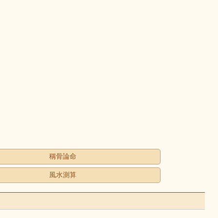
稱骨論命
風水測算