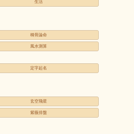
生活
稱骨論命
風水測算
定字起名
玄空飛星
紫薇排盤