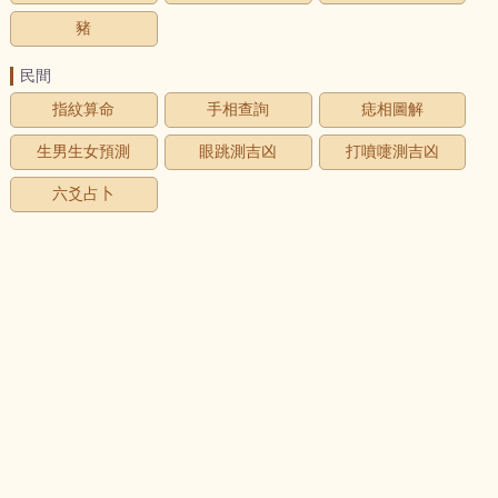
豬
民間
指紋算命
手相查詢
痣相圖解
生男生女預測
眼跳測吉凶
打噴嚏測吉凶
六爻占卜