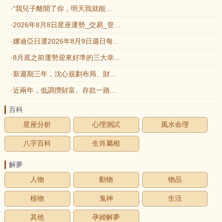
·“我兒子離開了你，明天我就能...
·2026年8月8日星座運勢_交易_管...
·娜迪亞日運2026年8月9日週日每...
·8月底之前運勢迎來好準的三大幸...
·新週期三年，沈心規劃布局、財...
·近兩年，低調攢財富、存款一路...
百科
星座分析
心理測試
風水命理
八字百科
生肖屬相
解夢
人物
動物
物品
植物
鬼神
生活
其他
孕婦解夢