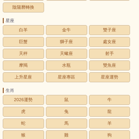
陰陽曆轉換
星座
白羊
金牛
雙子座
巨蟹
獅子座
處女座
天秤
天蠍座
射手
摩羯
水瓶
雙魚座
上升星座
星座專區
星座運勢
生肖
2026運勢
鼠
牛
虎
兔
龍
蛇
馬
羊
猴
雞
狗