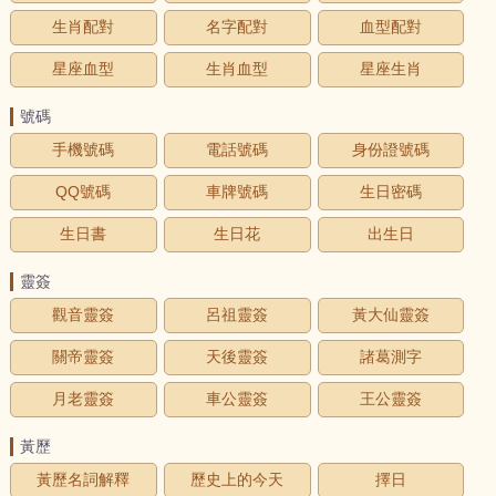
生肖配對
名字配對
血型配對
星座血型
生肖血型
星座生肖
號碼
手機號碼
電話號碼
身份證號碼
QQ號碼
車牌號碼
生日密碼
生日書
生日花
出生日
靈簽
觀音靈簽
呂祖靈簽
黃大仙靈簽
關帝靈簽
天後靈簽
諸葛測字
月老靈簽
車公靈簽
王公靈簽
黃歷
黃歷名詞解釋
歷史上的今天
擇日