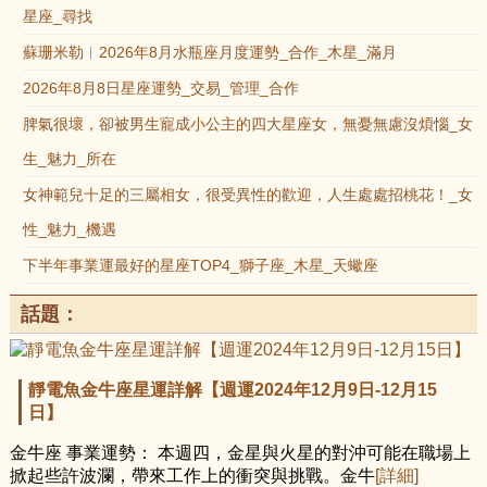
星座_尋找
蘇珊米勒︱2026年8月水瓶座月度運勢_合作_木星_滿月
2026年8月8日星座運勢_交易_管理_合作
脾氣很壞，卻被男生寵成小公主的四大星座女，無憂無慮沒煩惱_女
生_魅力_所在
女神範兒十足的三屬相女，很受異性的歡迎，人生處處招桃花！_女
性_魅力_機遇
下半年事業運最好的星座TOP4_獅子座_木星_天蠍座
話題：
靜電魚金牛座星運詳解【週運2024年12月9日-12月15
日】
金牛座 事業運勢： 本週四，金星與火星的對沖可能在職場上
掀起些許波瀾，帶來工作上的衝突與挑戰。金牛
[詳細]