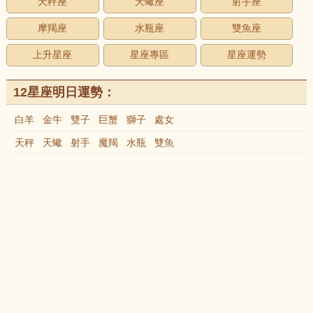
天秤座
天蠍座
射手座
摩羯座
水瓶座
雙魚座
上升星座
星座專區
星座運勢
12星座明日運勢：
白羊
金牛
雙子
巨蟹
獅子
處女
天秤
天蠍
射手
魔羯
水瓶
雙魚