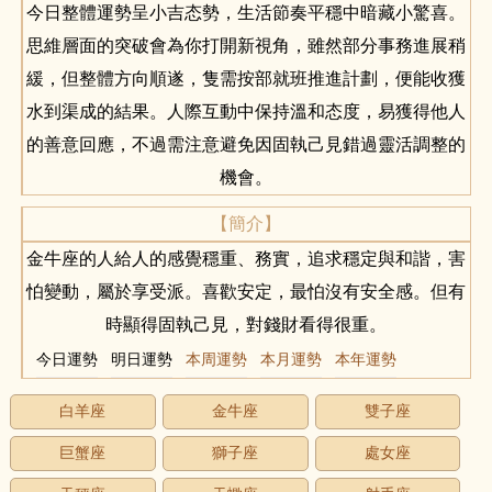
今日整體運勢呈小吉态勢，生活節奏平穩中暗藏小驚喜。
思維層面的突破會為你打開新視角，雖然部分事務進展稍
緩，但整體方向順遂，隻需按部就班推進計劃，便能收獲
水到渠成的結果。人際互動中保持溫和态度，易獲得他人
的善意回應，不過需注意避免因固執己見錯過靈活調整的
機會。
【簡介】
金牛座的人給人的感覺穩重、務實，追求穩定與和諧，害
怕變動，屬於享受派。喜歡安定，最怕沒有安全感。但有
時顯得固執己見，對錢財看得很重。
今日運勢
明日運勢
本周運勢
本月運勢
本年運勢
白羊座
金牛座
雙子座
巨蟹座
獅子座
處女座