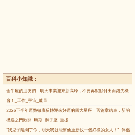
百科小知識：
金牛座的朋友們，明天事業迎來新高峰，不要再默默付出而錯失機
會！_工作_宇宙_能量
2026下半年運勢徹底反轉迎來好運的四大星座！舊篇章結束，新的
機遇之門敞開_時期_獅子座_重擔
“我兒子離開了你，明天我就能幫他重新找一個好樣的女人！”_伴侶_