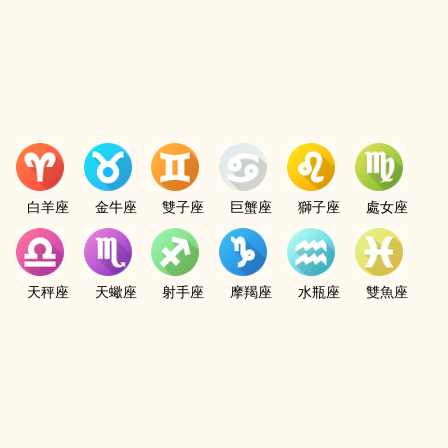
白羊座
金牛座
雙子座
巨蟹座
獅子座
處女座
天秤座
天蠍座
射手座
摩羯座
水瓶座
雙魚座