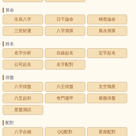
算命
生辰八字
日干論命
稱骨論命
三世財運
八字測算
風水測算
姓名
名字分析
在線起名
定字起名
公司起名
名字配對
排盤
八字排盤
六壬排盤
玄空飛星
六爻起卦
奇門遁甲
紫薇排盤
星盤測試
配對
八字合婚
QQ配對
星座配對