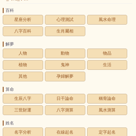
百科
星座分析
心理測試
風水命理
八字百科
生肖屬相
解夢
人物
動物
物品
植物
鬼神
生活
其他
孕婦解夢
算命
生辰八字
日干論命
稱骨論命
三世財運
八字測算
風水測算
姓名
名字分析
在線起名
定字起名