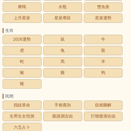
摩羯
水瓶
雙魚座
上升星座
星座專區
星座運勢
生肖
2026運勢
鼠
牛
虎
兔
龍
蛇
馬
羊
猴
雞
狗
豬
民間
指紋算命
手相查詢
痣相圖解
生男生女預測
眼跳測吉凶
打噴嚏測吉凶
六爻占卜