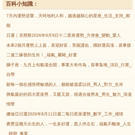
百科小知識：
7天內運勢逆襲，天時地利人和，越過越順心的星座_生活_支持_都
能
日運｜克裡斯2026年8月9日十二星座運勢_方便會_變動_愛人
未來2個月運勢上上簽，喜迎財富，菩薩護佑，橫財運高漲，喜事接
二連三爆發的生肖！_福氣_屬豬_好運
獅子座：九月上旬氣場全開，事業大有作為，喜事紮堆_項目_行業_
自帶
願每一個在感情裡敏感的人，都能被溫柔以待_男人_對方_生肖
脾氣最好的四大星座男，又暖又甜，很適合做男友_男生_魅力_浪漫
情懷
娜迪亞日運2026年8月11日週二每日星座運勢_數字_工作_感情
農歷這幾天出生的人，一生多好運，貴人伴左右，福氣不離身_人生
_時期_事業