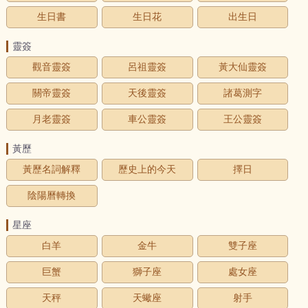
生日書
生日花
出生日
靈簽
觀音靈簽
呂祖靈簽
黃大仙靈簽
關帝靈簽
天後靈簽
諸葛測字
月老靈簽
車公靈簽
王公靈簽
黃歷
黃歷名詞解釋
歷史上的今天
擇日
陰陽曆轉換
星座
白羊
金牛
雙子座
巨蟹
獅子座
處女座
天秤
天蠍座
射手