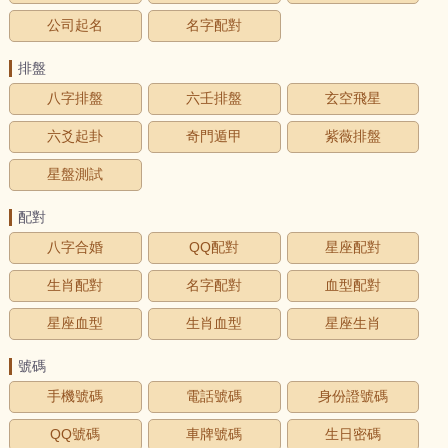
公司起名
名字配對
排盤
八字排盤
六壬排盤
玄空飛星
六爻起卦
奇門遁甲
紫薇排盤
星盤測試
配對
八字合婚
QQ配對
星座配對
生肖配對
名字配對
血型配對
星座血型
生肖血型
星座生肖
號碼
手機號碼
電話號碼
身份證號碼
QQ號碼
車牌號碼
生日密碼