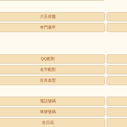
六壬排盤
奇門遁甲
QQ配對
名字配對
生肖血型
電話號碼
車牌號碼
生日花