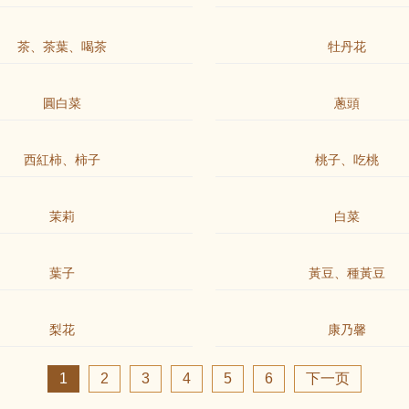
茶、茶葉、喝茶
牡丹花
圓白菜
蔥頭
西紅柿、柿子
桃子、吃桃
茉莉
白菜
葉子
黃豆、種黃豆
梨花
康乃馨
1
2
3
4
5
6
下一页