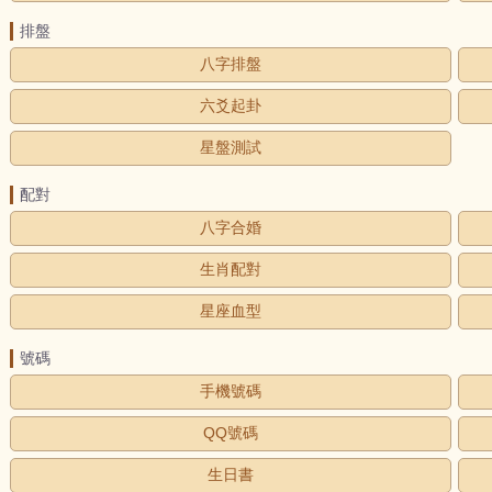
排盤
八字排盤
六爻起卦
星盤測試
配對
八字合婚
生肖配對
星座血型
號碼
手機號碼
QQ號碼
生日書