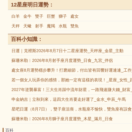
12星座明日運勢：
白羊
金牛
雙子
巨蟹
獅子
處女
天秤
天蠍
射手
魔羯
水瓶
雙魚
百科小知識：
日運｜克裡斯2026年8月7日十二星座運勢_天秤座_金星_主動
蘇珊米勒︱2026年8月射手座月度運勢_日食_九宮_伴侶
處女座8月運勢穩步攀升！打磨細節，付出皆有回響好運連連_工作
若一個女人玩弄你的感情，那她一定有這樣的表現！_星座_女性_
2027年逆襲暴富！三大生肖踩中流年財星，一路飛速賺大錢_財富
申金納吉｜立秋到來，這四大生肖要走好運了_金水_申辰_午馬
星吧日運（8月7日），雙子座沮喪，水瓶座不愉快，雙魚座有誤會
蘇珊米勒︱2026年8月獅子座月度運勢_木星_滿月_日食
百科