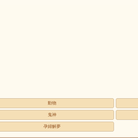
動物
鬼神
孕婦解夢