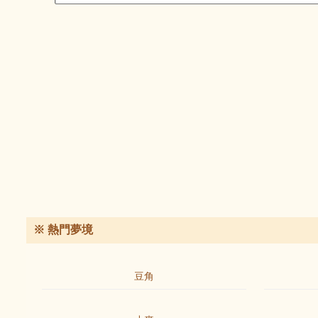
※ 熱門夢境
豆角