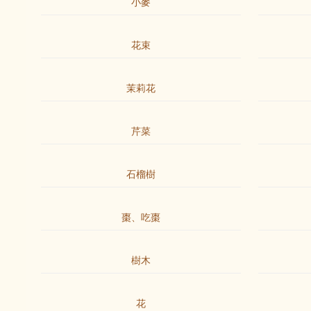
小麥
花束
茉莉花
芹菜
石榴樹
棗、吃棗
樹木
花