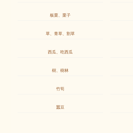
板栗、栗子
草、青草、割草
西瓜、吃西瓜
樹、樹林
竹筍
蠶豆