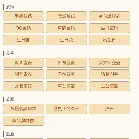
號碼
手機號碼
電話號碼
身份證號碼
QQ號碼
車牌號碼
生日密碼
生日書
生日花
出生日
靈簽
觀音靈簽
呂祖靈簽
黃大仙靈簽
關帝靈簽
天後靈簽
諸葛測字
月老靈簽
車公靈簽
王公靈簽
黃歷
黃歷名詞解釋
歷史上的今天
擇日
陰陽曆轉換
星座