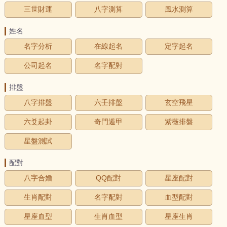
三世財運
八字測算
風水測算
姓名
名字分析
在線起名
定字起名
公司起名
名字配對
排盤
八字排盤
六壬排盤
玄空飛星
六爻起卦
奇門遁甲
紫薇排盤
星盤測試
配對
八字合婚
QQ配對
星座配對
生肖配對
名字配對
血型配對
星座血型
生肖血型
星座生肖