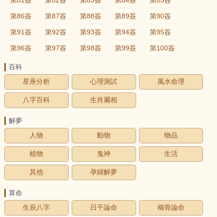
第86簽
第87簽
第88簽
第89簽
第90簽
第91簽
第92簽
第93簽
第94簽
第95簽
第96簽
第97簽
第98簽
第99簽
第100簽
百科
星座分析
心理測試
風水命理
八字百科
生肖屬相
解夢
人物
動物
物品
植物
鬼神
生活
其他
孕婦解夢
算命
生辰八字
日干論命
稱骨論命