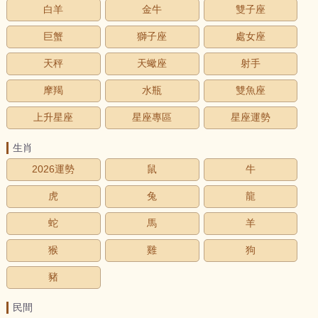
白羊
金牛
雙子座
巨蟹
獅子座
處女座
天秤
天蠍座
射手
摩羯
水瓶
雙魚座
上升星座
星座專區
星座運勢
生肖
2026運勢
鼠
牛
虎
兔
龍
蛇
馬
羊
猴
雞
狗
豬
民間