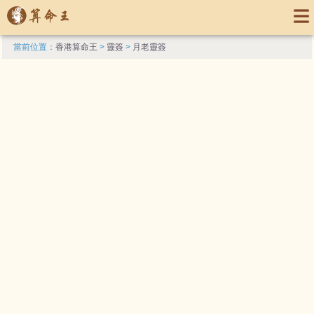
當前位置：
香港算命王
>
靈簽
>
月老靈簽