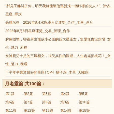
“我兒子離開了你，明天我就能幫他重新找一個好樣的女人！”_伴侶_
星座_尋找
蘇珊米勒︱2026年8月水瓶座月度運勢_合作_木星_滿月
2026年8月8日星座運勢_交易_管理_合作
脾氣很壞，卻被男生寵成小公主的四大星座女，無憂無慮沒煩惱_女
生_魅力_所在
女神範兒十足的三屬相女，很受異性的歡迎，人生處處招桃花！_女
性_魅力_機遇
下半年事業運最好的星座TOP4_獅子座_木星_天蠍座
月老靈簽 共100簽：
第1簽
第2簽
第3簽
第4簽
第5簽
第6簽
第7簽
第8簽
第9簽
第10簽
第11簽
第12簽
第13簽
第14簽
第15簽