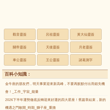
觀音靈簽
呂祖靈簽
黃大仙靈簽
關帝靈簽
天後靈簽
月老靈簽
車公靈簽
王公靈簽
諸葛測字
百科小知識：
金牛座的朋友們，明天事業迎來新高峰，不要再默默付出而錯失機
會！_工作_宇宙_能量
2026下半年運勢徹底反轉迎來好運的四大星座！舊篇章結束，新的
機遇之門敞開_時期_獅子座_重擔