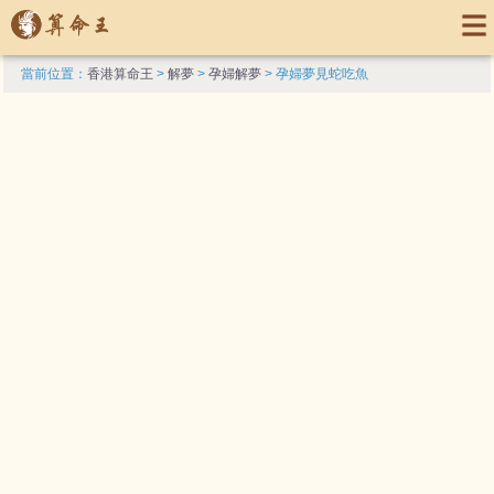
當前位置：
香港算命王
>
解夢
>
孕婦解夢
> 孕婦夢見蛇吃魚