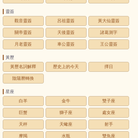
靈簽
觀音靈簽
呂祖靈簽
黃大仙靈簽
關帝靈簽
天後靈簽
諸葛測字
月老靈簽
車公靈簽
王公靈簽
黃歷
黃歷名詞解釋
歷史上的今天
擇日
陰陽曆轉換
星座
白羊
金牛
雙子座
巨蟹
獅子座
處女座
天秤
天蠍座
射手
摩羯
水瓶
雙魚座