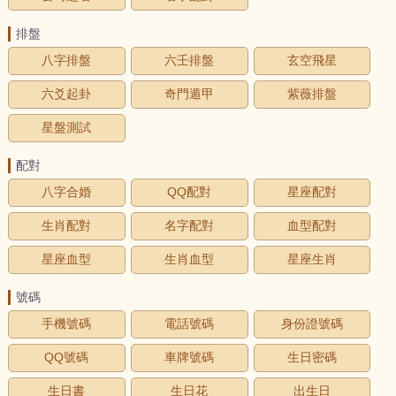
排盤
八字排盤
六壬排盤
玄空飛星
六爻起卦
奇門遁甲
紫薇排盤
星盤測試
配對
八字合婚
QQ配對
星座配對
生肖配對
名字配對
血型配對
星座血型
生肖血型
星座生肖
號碼
手機號碼
電話號碼
身份證號碼
QQ號碼
車牌號碼
生日密碼
生日書
生日花
出生日