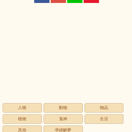
人物
動物
物品
植物
鬼神
生活
其他
孕婦解夢