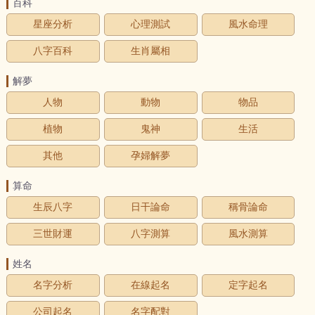
百科
星座分析
心理測試
風水命理
八字百科
生肖屬相
解夢
人物
動物
物品
植物
鬼神
生活
其他
孕婦解夢
算命
生辰八字
日干論命
稱骨論命
三世財運
八字測算
風水測算
姓名
名字分析
在線起名
定字起名
公司起名
名字配對