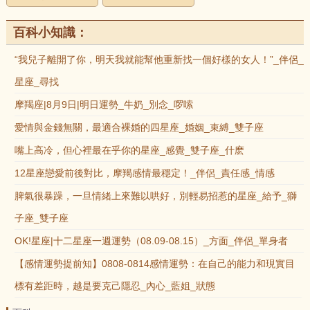
百科小知識：
“我兒子離開了你，明天我就能幫他重新找一個好樣的女人！”_伴侶_
星座_尋找
摩羯座|8月9日|明日運勢_牛奶_別念_啰嗦
愛情與金錢無關，最適合裸婚的四星座_婚姻_束縛_雙子座
嘴上高冷，但心裡最在乎你的星座_感覺_雙子座_什麽
12星座戀愛前後對比，摩羯感情最穩定！_伴侶_責任感_情感
脾氣很暴躁，一旦情緒上來難以哄好，別輕易招惹的星座_給予_獅
子座_雙子座
OK!星座|十二星座一週運勢（08.09-08.15）_方面_伴侶_單身者
【感情運勢提前知】0808-0814感情運勢：在自己的能力和現實目
標有差距時，越是要克己隱忍_內心_藍姐_狀態