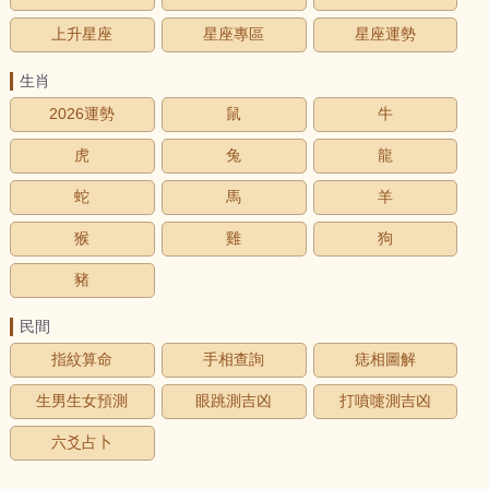
上升星座
星座專區
星座運勢
生肖
2026運勢
鼠
牛
虎
兔
龍
蛇
馬
羊
猴
雞
狗
豬
民間
指紋算命
手相查詢
痣相圖解
生男生女預測
眼跳測吉凶
打噴嚏測吉凶
六爻占卜