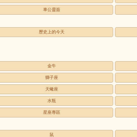
車公靈簽
歷史上的今天
金牛
獅子座
天蠍座
水瓶
星座專區
鼠