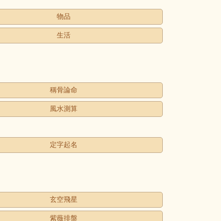
物品
生活
稱骨論命
風水測算
定字起名
玄空飛星
紫薇排盤