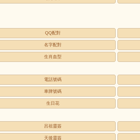
QQ配對
名字配對
生肖血型
電話號碼
車牌號碼
生日花
呂祖靈簽
天後靈簽