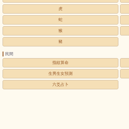
虎
蛇
猴
豬
民間
指紋算命
生男生女預測
六爻占卜