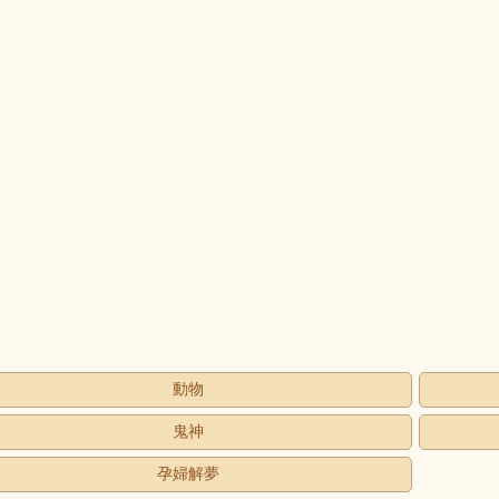
動物
鬼神
孕婦解夢