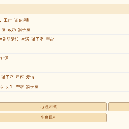
_工作_資金規劃
座_成功_獅子座
達到新階段_生活_獅子座_宇宙
_好運
獅子座_星座_愛情
_女生_帶著_獅子座
心理測試
生肖屬相