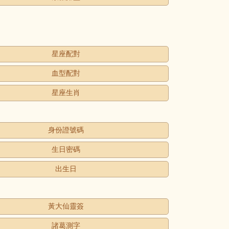
星座配對
血型配對
星座生肖
身份證號碼
生日密碼
出生日
黃大仙靈簽
諸葛測字