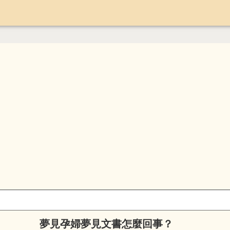
夢見孕婦夢見文書怎麼回事？