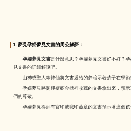
1. 夢見孕婦夢見文書的周公解夢：
孕婦夢見文書
是什麼意思？孕婦夢見文書好不好？孕
見文書的詳細解說吧。
山神或聖人等神仙將文書遞給的夢暗示著孩子在學術或
孕婦夢見將閣樓壁櫥金櫃裡收藏的文書拿出來，預示著
們的尊敬。
孕婦夢見得到有官印或職印蓋章的文書預示著這個孩子