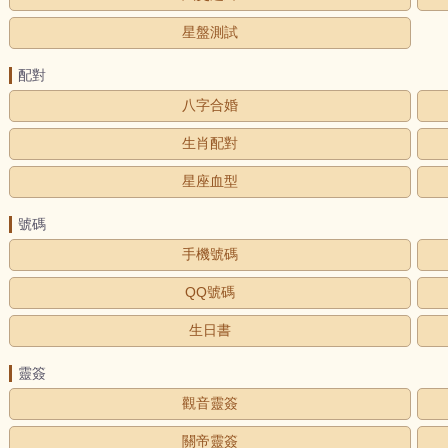
星盤測試
配對
八字合婚
生肖配對
星座血型
號碼
手機號碼
QQ號碼
生日書
靈簽
觀音靈簽
關帝靈簽