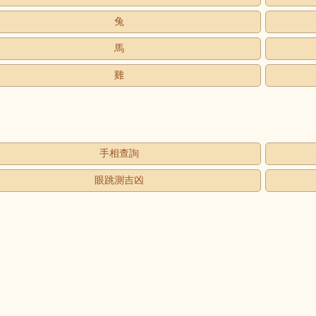
兔
馬
雞
手相查詢
眼跳測吉凶