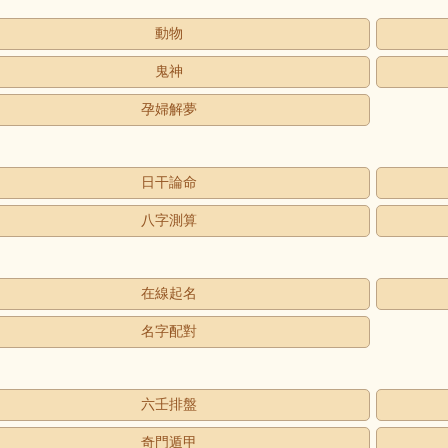
動物
鬼神
孕婦解夢
日干論命
八字測算
在線起名
名字配對
六壬排盤
奇門遁甲