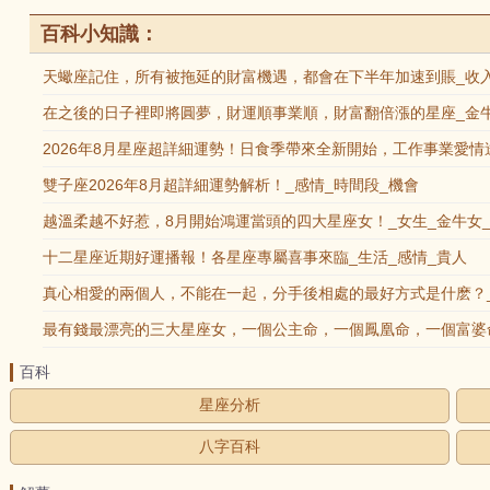
百科小知識：
天蠍座記住，所有被拖延的財富機遇，都會在下半年加速到賬_收入
在之後的日子裡即將圓夢，財運順事業順，財富翻倍漲的星座_金牛
2026年8月星座超詳細運勢！日食季帶來全新開始，工作事業愛情
雙子座2026年8月超詳細運勢解析！_感情_時間段_機會
越溫柔越不好惹，8月開始鴻運當頭的四大星座女！_女生_金牛女
十二星座近期好運播報！各星座專屬喜事來臨_生活_感情_貴人
真心相愛的兩個人，不能在一起，分手後相處的最好方式是什麽？_
最有錢最漂亮的三大星座女，一個公主命，一個鳳凰命，一個富婆命
百科
星座分析
八字百科