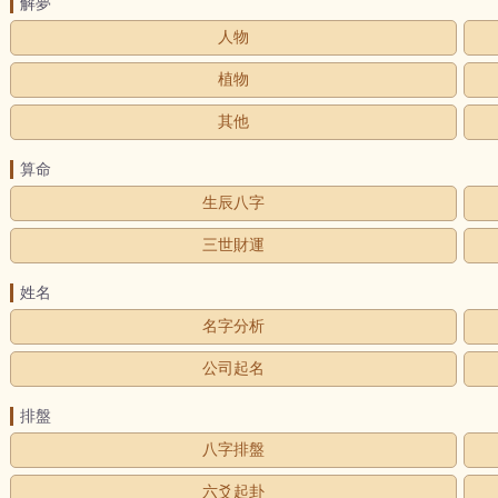
解夢
人物
植物
其他
算命
生辰八字
三世財運
姓名
名字分析
公司起名
排盤
八字排盤
六爻起卦