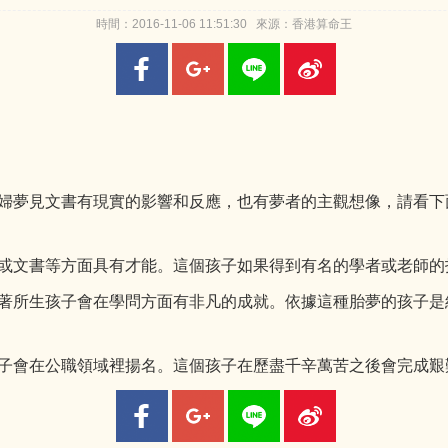
時間：2016-11-06 11:51:30 來源：香港算命王
婦夢見文書有現實的影響和反應，也有夢者的主觀想像，請看下
文書等方面具有才能。這個孩子如果得到有名的學者或老師的
所生孩子會在學問方面有非凡的成就。依據這種胎夢的孩子是
會在公職領域裡揚名。這個孩子在歷盡千辛萬苦之後會完成艱