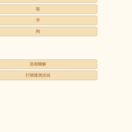
龍
羊
狗
痣相圖解
打噴嚏測吉凶