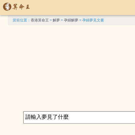
當前位置：
香港算命王
>
解夢
>
孕婦解夢
> 孕婦夢見文書