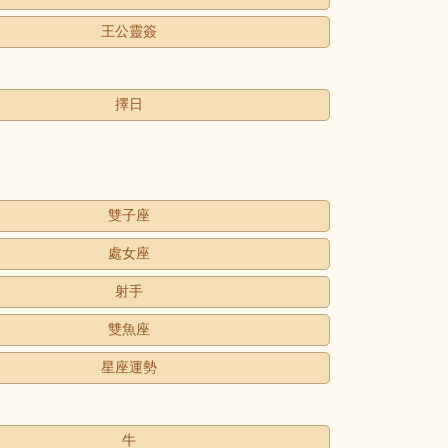
王公靈簽
擇日
雙子座
處女座
射手
雙魚座
星座運勢
牛