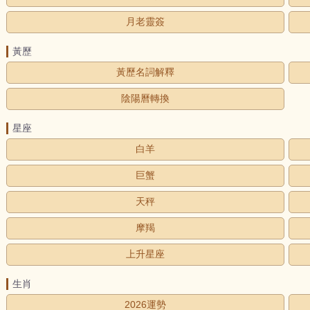
月老靈簽
黃歷
黃歷名詞解釋
陰陽曆轉換
星座
白羊
巨蟹
天秤
摩羯
上升星座
生肖
2026運勢