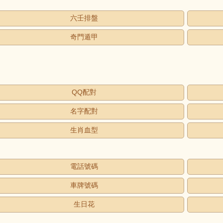
六壬排盤
奇門遁甲
QQ配對
名字配對
生肖血型
電話號碼
車牌號碼
生日花