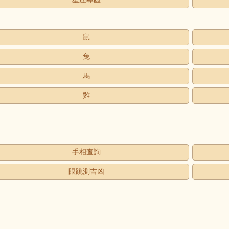
鼠
兔
馬
雞
手相查詢
眼跳測吉凶