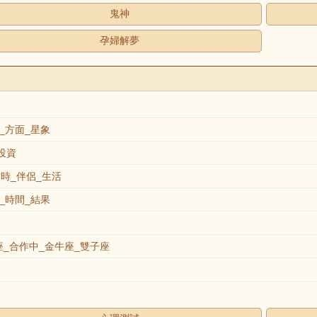
鬼神
孕婦解夢
_方面_星象
投資
作時_伴侶_生活
_時間_結果
_合作中_金牛座_雙子座