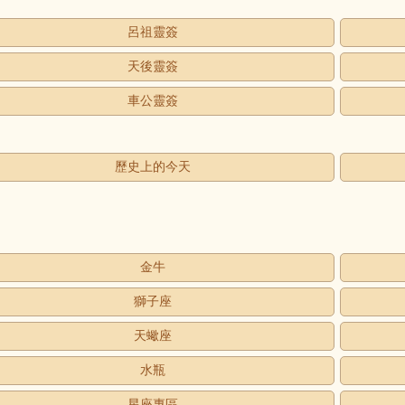
呂祖靈簽
天後靈簽
車公靈簽
歷史上的今天
金牛
獅子座
天蠍座
水瓶
星座專區