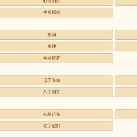
心理測試
生肖屬相
動物
鬼神
孕婦解夢
日干論命
八字測算
在線起名
名字配對