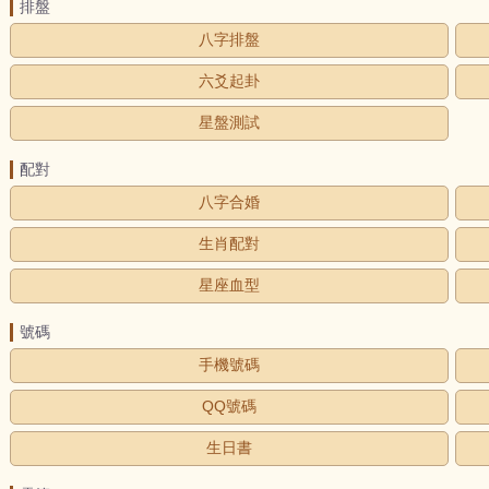
排盤
八字排盤
六爻起卦
星盤測試
配對
八字合婚
生肖配對
星座血型
號碼
手機號碼
QQ號碼
生日書