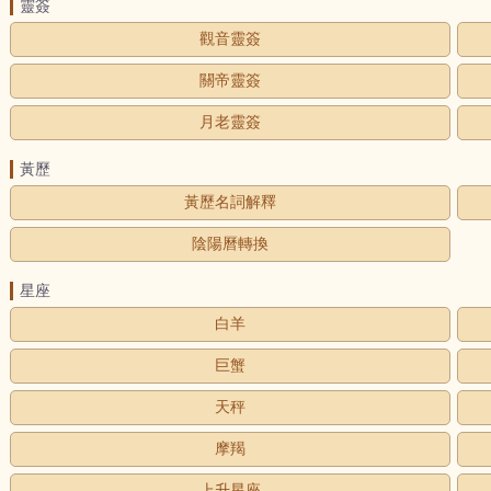
靈簽
觀音靈簽
關帝靈簽
月老靈簽
黃歷
黃歷名詞解釋
陰陽曆轉換
星座
白羊
巨蟹
天秤
摩羯
上升星座