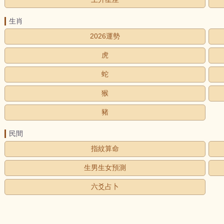
生肖
2026運勢
虎
蛇
猴
豬
民間
指紋算命
生男生女預測
六爻占卜