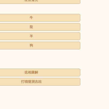
牛
龍
羊
狗
痣相圖解
打噴嚏測吉凶