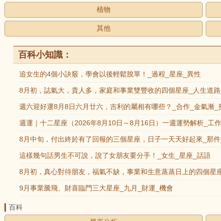
植物
其他
百科小知識：
追女生的4個小訣竅，學會以後輕鬆脫單！_過程_星座_異性
8月初，誌氣大，貴人多，家庭和事業雙豐收的四個星座_人生道路
週六迎好運8月8日六月廿六，吉利的屬相有哪些？_合作_金氣漸_
週運｜十二星座（2026年8月10日～8月16日）一週運勢解析_工
8月中旬，付出終於有了回報的三個星座，日子一天天好起來_那件
這樣幾句話男生不可說，說了女朋友要分手！_女生_星座_話語
8月初，真心對待朋友，福氣不缺，事業和生意蒸蒸日上的四個星座
9月事業騰飛、財喜臨門三大星座_九月_財運_機會
百科