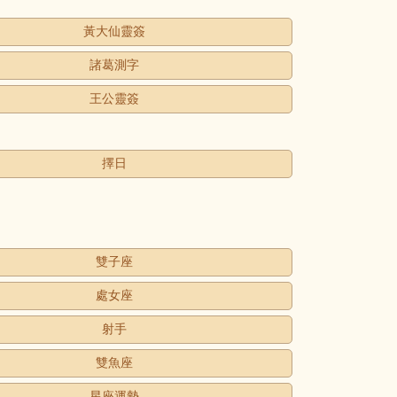
黃大仙靈簽
諸葛測字
王公靈簽
擇日
雙子座
處女座
射手
雙魚座
星座運勢