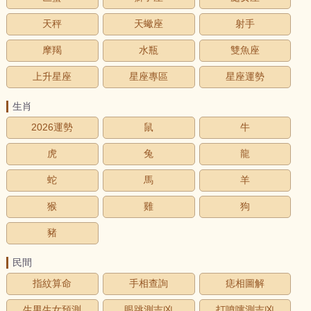
天秤
天蠍座
射手
摩羯
水瓶
雙魚座
上升星座
星座專區
星座運勢
生肖
2026運勢
鼠
牛
虎
兔
龍
蛇
馬
羊
猴
雞
狗
豬
民間
指紋算命
手相查詢
痣相圖解
生男生女預測
眼跳測吉凶
打噴嚏測吉凶