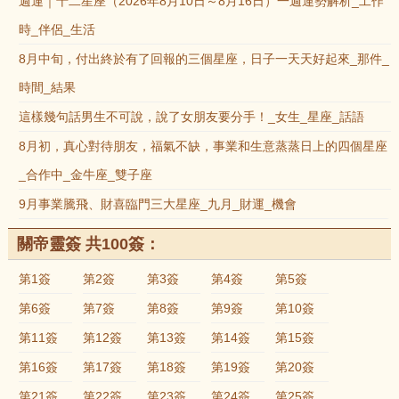
週運｜十二星座（2026年8月10日～8月16日）一週運勢解析_工作
時_伴侶_生活
8月中旬，付出終於有了回報的三個星座，日子一天天好起來_那件_
時間_結果
這樣幾句話男生不可說，說了女朋友要分手！_女生_星座_話語
8月初，真心對待朋友，福氣不缺，事業和生意蒸蒸日上的四個星座
_合作中_金牛座_雙子座
9月事業騰飛、財喜臨門三大星座_九月_財運_機會
關帝靈簽 共100簽：
第1簽
第2簽
第3簽
第4簽
第5簽
第6簽
第7簽
第8簽
第9簽
第10簽
第11簽
第12簽
第13簽
第14簽
第15簽
第16簽
第17簽
第18簽
第19簽
第20簽
第21簽
第22簽
第23簽
第24簽
第25簽