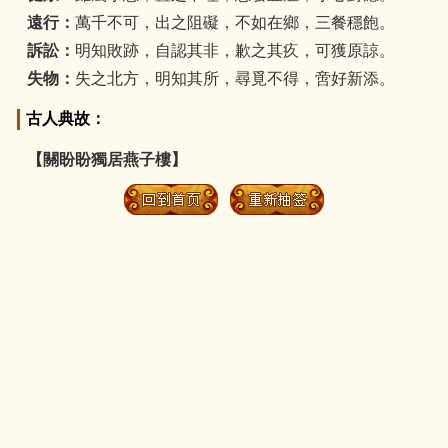
遠行：
萬千不可，出之阻礙，不如在鄉，三餐穩飽。
訴訟：
明知敗跡，自認其非，歉之其疚，可獲原諒。
失物：
失之北方，明知其所，尋覓不得，啻好新添。
古人典故：
【關盼盼獨居燕子樓】