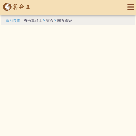
當前位置：
香港算命王
>
靈簽
>
關帝靈簽