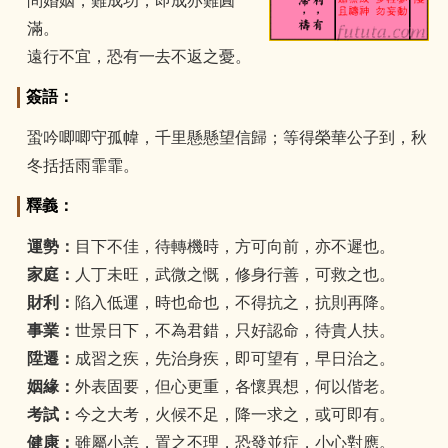
問婚姻，難成功，即成亦難圓
滿。
遠行不宜，恐有一去不返之憂。
簽語：
蛩吟唧唧守孤幃，千里懸懸望信歸；等得榮華公子到，秋
冬括括雨霏霏。
釋義：
運勢：
目下不佳，待轉機時，方可向前，亦不遲也。
家庭：
人丁未旺，武微之慨，修身行善，可救之也。
財利：
陷入低運，時也命也，不得抗之，抗則再降。
事業：
世景日下，不為君錯，只好認命，待貴人扶。
陞遷：
成習之疾，先治身疾，即可望有，早日治之。
姻緣：
外表固要，但心更重，各懷異想，何以偕老。
考試：
今之大考，火候不足，降一求之，或可即有。
健康：
雖屬小恙，置之不理，恐發並症，小心對應。