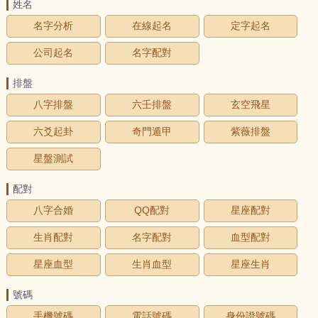
姓名
名字分析
在線起名
定字起名
公司起名
名字配對
排盤
八字排盤
六壬排盤
玄空飛星
六爻起卦
奇門遁甲
紫薇排盤
星盤測試
配對
八字合婚
QQ配對
星座配對
生肖配對
名字配對
血型配對
星座血型
生肖血型
星座生肖
號碼
手機號碼
電話號碼
身份證號碼