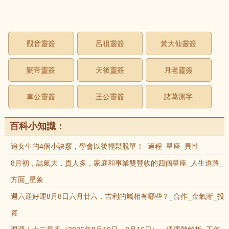
觀音靈簽
呂祖靈簽
黃大仙靈簽
關帝靈簽
天後靈簽
月老靈簽
車公靈簽
王公靈簽
諸葛測字
百科小知識：
追女生的4個小訣竅，學會以後輕鬆脫單！_過程_星座_異性
8月初，誌氣大，貴人多，家庭和事業雙豐收的四個星座_人生道路_
方面_星象
週六迎好運8月8日六月廿六，吉利的屬相有哪些？_合作_金氣漸_投
資