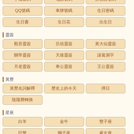
QQ號碼
車牌號碼
生日密碼
生日書
生日花
出生日
靈簽
觀音靈簽
呂祖靈簽
黃大仙靈簽
關帝靈簽
天後靈簽
諸葛測字
月老靈簽
車公靈簽
王公靈簽
黃歷
黃歷名詞解釋
歷史上的今天
擇日
陰陽曆轉換
星座
白羊
金牛
雙子座
巨蟹
獅子座
處女座