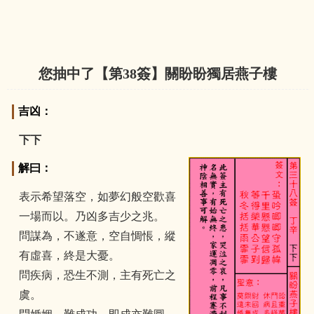
您抽中了【第
38
簽】關盼盼獨居燕子樓
吉凶：
下下
解曰：
表示希望落空，如夢幻般空歡喜
一場而以。乃凶多吉少之兆。
問謀為，不遂意，空自惆悵，縱
有虛喜，終是大憂。
問疾病，恐生不測，主有死亡之
虞。