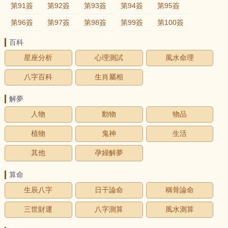
第91簽
第92簽
第93簽
第94簽
第95簽
第96簽
第97簽
第98簽
第99簽
第100簽
百科
星座分析
心理測試
風水命理
八字百科
生肖屬相
解夢
人物
動物
物品
植物
鬼神
生活
其他
孕婦解夢
算命
生辰八字
日干論命
稱骨論命
三世財運
八字測算
風水測算