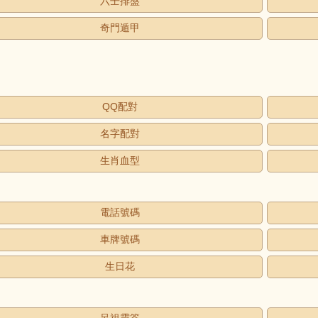
六壬排盤
奇門遁甲
QQ配對
名字配對
生肖血型
電話號碼
車牌號碼
生日花