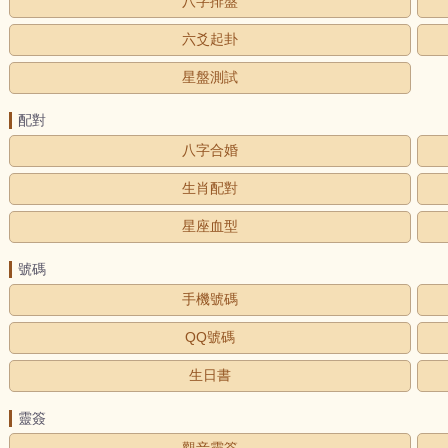
八字排盤
六爻起卦
星盤測試
配對
八字合婚
生肖配對
星座血型
號碼
手機號碼
QQ號碼
生日書
靈簽