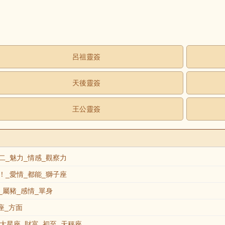
呂祖靈簽
天後靈簽
王公靈簽
_魅力_情感_觀察力
_愛情_都能_獅子座
屬豬_感情_單身
座_方面
大星座_財富_初至_天秤座