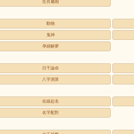
生肖屬相
動物
鬼神
孕婦解夢
日干論命
八字測算
在線起名
名字配對