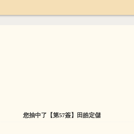
您抽中了【第
57
簽】田皓定儲