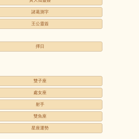
黃大仙靈簽
諸葛測字
王公靈簽
擇日
雙子座
處女座
射手
雙魚座
星座運勢