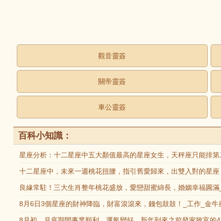
觀音靈簽
關帝靈簽
車公靈簽
百科小知識：
星座分析：十二星座中五大顏值最高的星座女生，天秤座只能排第二
十二星座中，未來一週桃花扭腰，指引舊愛歸來，出雙入對的星座！
良緣常駐！三大生肖整年桃花盛放，愛戀甜蜜綿長，婚姻幸福圓滿_
8月6日3個星座的財神降臨，財富滾滾來，錢包鼓鼓！_工作_金牛
8月初，月底期間事業順利，運氣變好，新年到來之前發家致富的4