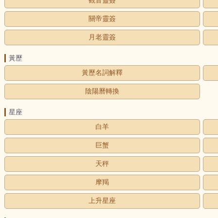
觀音靈簽
關帝靈簽
月老靈簽
黃歷
黃歷名詞解釋
陰陽曆轉換
星座
白羊
巨蟹
天秤
摩羯
上升星座