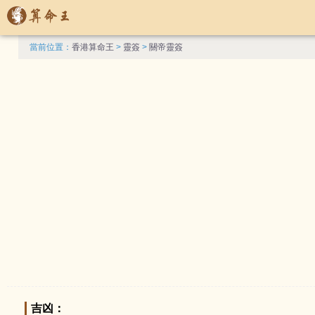
當前位置：
香港算命王
>
靈簽
>
關帝靈簽
吉凶：