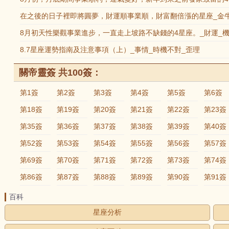
在之後的日子裡即將圓夢，財運順事業順，財富翻倍漲的星座_金牛
8月初天性樂觀事業進步，一直走上坡路不缺錢的4星座。_財運_機
8.7星座運勢指南及注意事項（上）_事情_時機不對_歪理
關帝靈簽 共100簽：
第1簽
第2簽
第3簽
第4簽
第5簽
第6簽
第18簽
第19簽
第20簽
第21簽
第22簽
第23簽
第35簽
第36簽
第37簽
第38簽
第39簽
第40簽
第52簽
第53簽
第54簽
第55簽
第56簽
第57簽
第69簽
第70簽
第71簽
第72簽
第73簽
第74簽
第86簽
第87簽
第88簽
第89簽
第90簽
第91簽
百科
星座分析