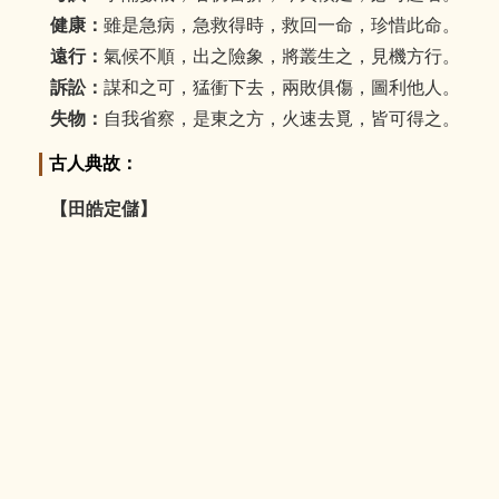
健康：
雖是急病，急救得時，救回一命，珍惜此命。
遠行：
氣候不順，出之險象，將叢生之，見機方行。
訴訟：
謀和之可，猛衝下去，兩敗俱傷，圖利他人。
失物：
自我省察，是東之方，火速去覓，皆可得之。
古人典故：
【田皓定儲】