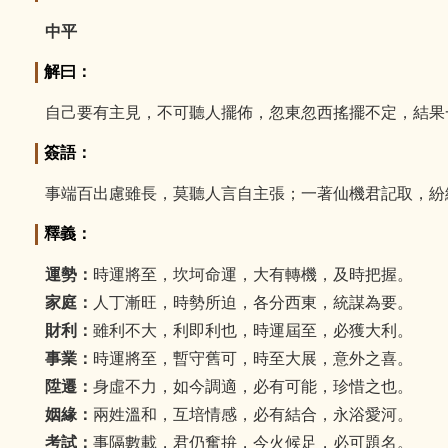
中平
解曰：
自己要有主見，不可聽人擺佈，忽東忽西搖擺不定，結果
簽語：
事端百出慮雖長，莫聽人言自主張；一著仙機君記取，紛
釋義：
運勢：
時運將至，坎坷命運，大有轉機，及時把握。
家庭：
人丁漸旺，時勢所迫，各分西東，統謀為要。
財利：
雖利不大，利即利也，時運屆至，必獲大利。
事業：
時運將至，暫守舊可，時至大展，意外之喜。
陞遷：
身虛不力，如今調適，必有可能，珍惜之也。
姻緣：
兩姓溫和，互培情感，必有結合，永浴愛河。
考試：
事隔數載，君仍奮拚，今火候足，必可題名。