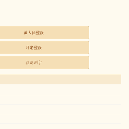
黃大仙靈簽
月老靈簽
諸葛測字