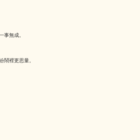
一事無成。
紛鬧裡更思量。