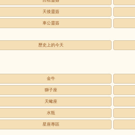
呂祖靈簽
天後靈簽
車公靈簽
歷史上的今天
金牛
獅子座
天蠍座
水瓶
星座專區