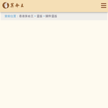
當前位置：
香港算命王
>
靈簽
>
關帝靈簽