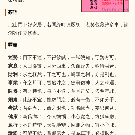
來後悔。
簽語：
北山門下好安居，若問終時慎厥初；堪笑包藏許多事，鱗
鴻雖便莫修書。
釋義：
運勢：
目下不運，不得欲試，一試硬知，守勢方可。
家庭：
人口稀微，且分西東，久而疏去，亟待謀合。
財利：
求之枉然，守之可也，蠅頭之利，亦是利也。
事業：
守之即可，冒然沖之，徒勞傷神，人之時運。
陞遷：
有之時也，身心不適，竟且走矣，俟明年耶。
姻緣：
此緣不宜，龍虎鬥之，必有一傷，不如分手。
考試：
吾雖盡力，命之限也，功名緣盡，妄思何益。
健康：
新舊病出，令人懊惱，小心處之，終獲痊癒。
遠行：
不是時季，天災地變，叵測之物，宜小心耶。
訴訟：
可解不結，昔聖示之，是為真理，必須退之。