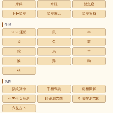
摩羯
水瓶
雙魚座
上升星座
星座專區
星座運勢
生肖
2026運勢
鼠
牛
虎
兔
龍
蛇
馬
羊
猴
雞
狗
豬
民間
指紋算命
手相查詢
痣相圖解
生男生女預測
眼跳測吉凶
打噴嚏測吉凶
六爻占卜