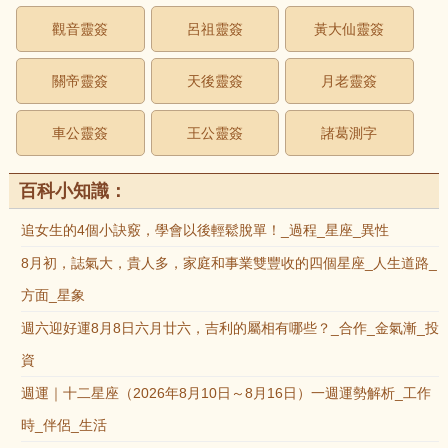
觀音靈簽
呂祖靈簽
黃大仙靈簽
關帝靈簽
天後靈簽
月老靈簽
車公靈簽
王公靈簽
諸葛測字
百科小知識：
追女生的4個小訣竅，學會以後輕鬆脫單！_過程_星座_異性
8月初，誌氣大，貴人多，家庭和事業雙豐收的四個星座_人生道路_
方面_星象
週六迎好運8月8日六月廿六，吉利的屬相有哪些？_合作_金氣漸_投
資
週運｜十二星座（2026年8月10日～8月16日）一週運勢解析_工作
時_伴侶_生活