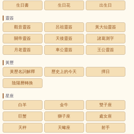
生日書
生日花
出生日
靈簽
觀音靈簽
呂祖靈簽
黃大仙靈簽
關帝靈簽
天後靈簽
諸葛測字
月老靈簽
車公靈簽
王公靈簽
黃歷
黃歷名詞解釋
歷史上的今天
擇日
陰陽曆轉換
星座
白羊
金牛
雙子座
巨蟹
獅子座
處女座
天秤
天蠍座
射手