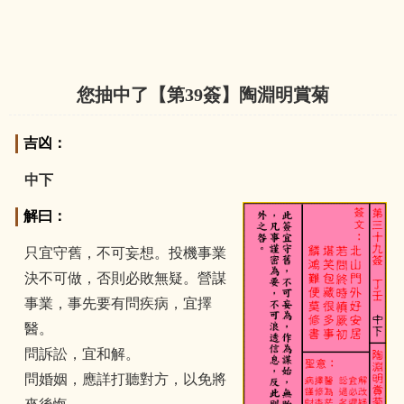
您抽中了【第
39
簽】陶淵明賞菊
吉凶：
中下
解曰：
只宜守舊，不可妄想。投機事業
決不可做，否則必敗無疑。營謀
事業，事先要有問疾病，宜擇
醫。
問訴訟，宜和解。
問婚姻，應詳打聽對方，以免將