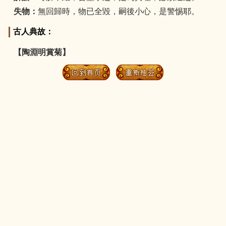
失物：
無回歸時，物已全毀，嗣後小心，是警惕耶。
古人典故：
【陶淵明賞菊】