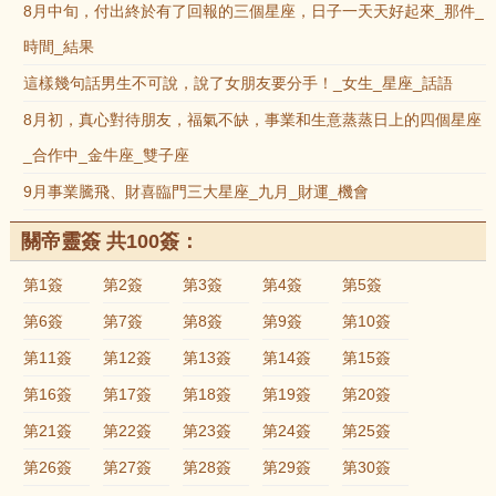
8月中旬，付出終於有了回報的三個星座，日子一天天好起來_那件_
時間_結果
這樣幾句話男生不可說，說了女朋友要分手！_女生_星座_話語
8月初，真心對待朋友，福氣不缺，事業和生意蒸蒸日上的四個星座
_合作中_金牛座_雙子座
9月事業騰飛、財喜臨門三大星座_九月_財運_機會
關帝靈簽 共100簽：
第1簽
第2簽
第3簽
第4簽
第5簽
第6簽
第7簽
第8簽
第9簽
第10簽
第11簽
第12簽
第13簽
第14簽
第15簽
第16簽
第17簽
第18簽
第19簽
第20簽
第21簽
第22簽
第23簽
第24簽
第25簽
第26簽
第27簽
第28簽
第29簽
第30簽