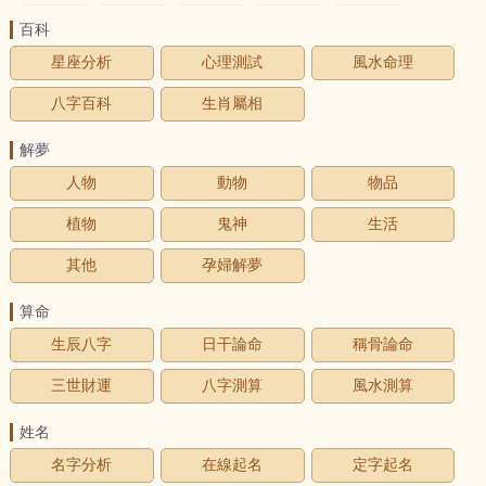
百科
星座分析
心理測試
風水命理
八字百科
生肖屬相
解夢
人物
動物
物品
植物
鬼神
生活
其他
孕婦解夢
算命
生辰八字
日干論命
稱骨論命
三世財運
八字測算
風水測算
姓名
名字分析
在線起名
定字起名