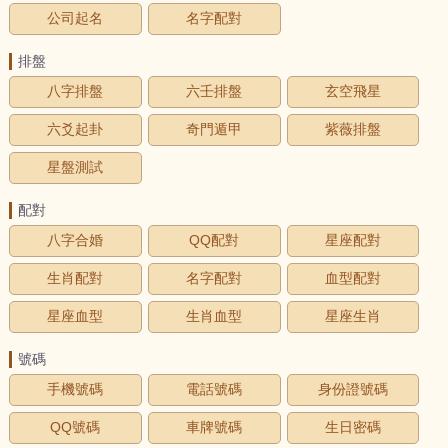
公司起名
名字配對
排盤
八字排盤
六壬排盤
玄空飛星
六爻起卦
奇門遁甲
紫薇排盤
星盤測試
配對
八字合婚
QQ配對
星座配對
生肖配對
名字配對
血型配對
星座血型
生肖血型
星座生肖
號碼
手機號碼
電話號碼
身份證號碼
QQ號碼
車牌號碼
生日密碼