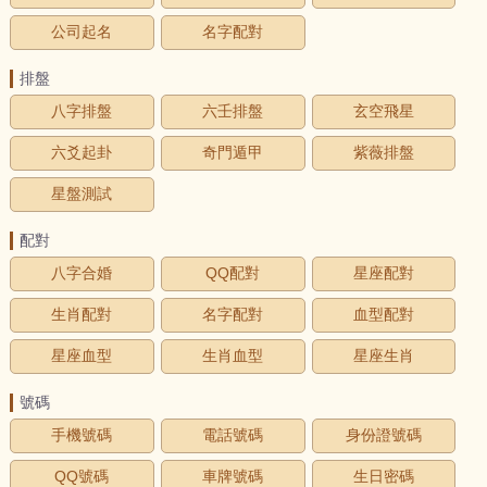
公司起名
名字配對
排盤
八字排盤
六壬排盤
玄空飛星
六爻起卦
奇門遁甲
紫薇排盤
星盤測試
配對
八字合婚
QQ配對
星座配對
生肖配對
名字配對
血型配對
星座血型
生肖血型
星座生肖
號碼
手機號碼
電話號碼
身份證號碼
QQ號碼
車牌號碼
生日密碼