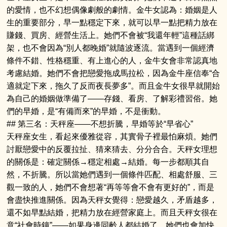
的愛情，也不幻想偶像劇般的劇情。金牛女認為：婚姻是人
生的重要部分，早一點穩定下來，就可以早一點把精力放在
賺錢、買房、經營生活上。她們不會被“我還年輕”這種話綁
架，也不會因為“別人都晚婚”就隨波逐流。當遇到一個經濟
條件不錯、性格穩重、有上進心的人，金牛女會非常認真地
考慮結婚。她們不會把戀愛拖成馬拉松，因為金牛座信奉“合
適就定下來，拖久了反而夜長夢多”。而且金牛女很早就開始
為自己的婚姻做準備了——存錢、看房、了解彩禮習俗。她
們的早婚，是“有備而來”的早婚，不是衝動。
## 第三名：天秤座——不想折騰，早婚等於“早省心”
天秤座女生，看起來優雅從容，其實骨子裡最怕麻煩。她們
討厭戀愛中的反覆拉扯、猜來猜去、分分合合。天秤女理想
的關係是：確定關係→穩定相處→結婚。每一步都順其自
然，不折騰。所以當她們遇到一個條件匹配、相處舒服、三
觀一致的人，她們不會想著“再等等會不會有更好的”，而是
會盡快推進關係。因為天秤女覺得：戀愛越久，矛盾越多，
還不如早點結婚，把精力放在經營家庭上。而且天秤女很在
意“社會時鐘”——如果身邊同齡人都結婚了，她們也會加快