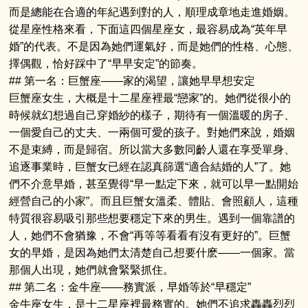
而是總能在合適的年紀遇到對的人，順理成章地走進婚姻。
從星座性格來看，下面這四個星座女，最容易成為“英年早
婚”的代表。不是因為她們運氣好，而是她們的性格、心態、
擇偶觀，恰好踩中了“早早安定”的節奏。
## 第一名：巨蟹座——家的渴望，讓她早早想安定
巨蟹座女生，大概是十二星座裡最“戀家”的。她們從很小的
時候就幻想過自己穿婚紗的樣子，期待有一個溫暖的房子、
一個愛自己的丈夫、一兩個可愛的孩子。對她們來說，婚姻
不是束縛，而是歸宿。所以當大多數同齡人還在享受單身、
追逐事業時，巨蟹女已經在認真篩選“適合結婚的人”了。她
們不介意早婚，甚至覺得“早一點定下來，就可以早一點開始
經營自己的小家”。而且巨蟹女溫柔、體貼、會照顧人，這種
特質很容易吸引那些想要穩定下來的男生。遇到一個靠譜的
人，她們不會猶豫，不會“再等等看看有沒有更好的”。巨蟹
女的早婚，是因為她們太清楚自己想要什麽——一個家。當
那個人出現，她們就會緊緊抓住。
## 第二名：金牛座——務實派，早婚等於“早穩定”
金牛座女生，是十二星座裡最務實的。她們不追求轟轟烈烈