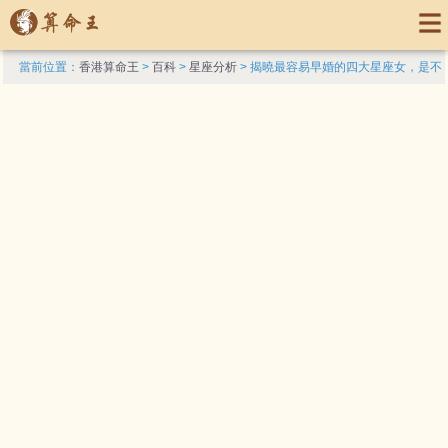
當前位置：
香港算命王
>
百科
>
星座分析
> 揭曉最容易早婚的四大星座女，是不
是有你？_婚姻_雙魚_金牛女