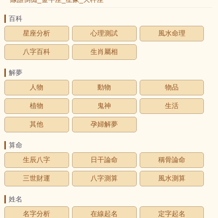
百科
星座分析
心理測試
風水命理
八字百科
生肖屬相
解夢
人物
動物
物品
植物
鬼神
生活
其他
孕婦解夢
算命
生辰八字
日干論命
稱骨論命
三世財運
八字測算
風水測算
姓名
名字分析
在線起名
定字起名