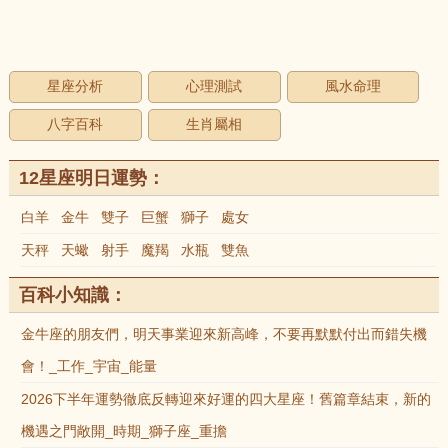
星座分析
心理測試
風水命理
八字百科
生肖屬相
12星座明日運勢：
白羊
金牛
雙子
巨蟹
獅子
處女
天秤
天蠍
射手
魔羯
水瓶
雙魚
百科小知識：
金牛座的朋友們，明天事業迎來新高峰，不要再默默付出而錯失機
會！_工作_宇宙_能量
2026下半年運勢徹底反轉迎來好運的四大星座！舊篇章結束，新的
機遇之門敞開_時期_獅子座_重擔