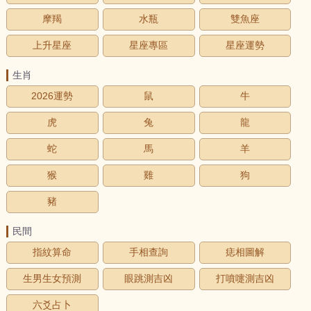
摩羯
水瓶
雙魚座
上升星座
星座專區
星座運勢
生肖
2026運勢
鼠
牛
虎
兔
龍
蛇
馬
羊
猴
雞
狗
豬
民間
指紋算命
手相查詢
痣相圖解
生男生女預測
眼跳測吉凶
打噴嚏測吉凶
六爻占卜