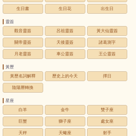
生日書
生日花
出生日
靈簽
觀音靈簽
呂祖靈簽
黃大仙靈簽
關帝靈簽
天後靈簽
諸葛測字
月老靈簽
車公靈簽
王公靈簽
黃歷
黃歷名詞解釋
歷史上的今天
擇日
陰陽曆轉換
星座
白羊
金牛
雙子座
巨蟹
獅子座
處女座
天秤
天蠍座
射手