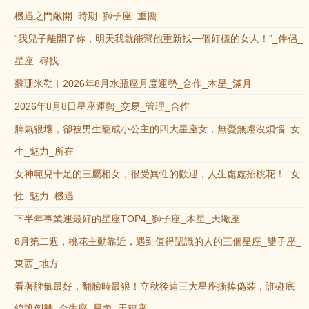
機遇之門敞開_時期_獅子座_重擔
“我兒子離開了你，明天我就能幫他重新找一個好樣的女人！”_伴侶_
星座_尋找
蘇珊米勒︱2026年8月水瓶座月度運勢_合作_木星_滿月
2026年8月8日星座運勢_交易_管理_合作
脾氣很壞，卻被男生寵成小公主的四大星座女，無憂無慮沒煩惱_女
生_魅力_所在
女神範兒十足的三屬相女，很受異性的歡迎，人生處處招桃花！_女
性_魅力_機遇
下半年事業運最好的星座TOP4_獅子座_木星_天蠍座
8月第二週，桃花主動靠近，遇到值得認識的人的三個星座_雙子座_
東西_地方
看著脾氣最好，翻臉時最狠！立秋後這三大星座撕掉偽裝，誰碰底
線誰倒黴_金牛座_星象_天秤座