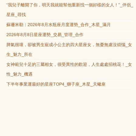
“我兒子離開了你，明天我就能幫他重新找一個好樣的女人！”_伴侶_
星座_尋找
蘇珊米勒︱2026年8月水瓶座月度運勢_合作_木星_滿月
2026年8月8日星座運勢_交易_管理_合作
脾氣很壞，卻被男生寵成小公主的四大星座女，無憂無慮沒煩惱_女
生_魅力_所在
女神範兒十足的三屬相女，很受異性的歡迎，人生處處招桃花！_女
性_魅力_機遇
下半年事業運最好的星座TOP4_獅子座_木星_天蠍座