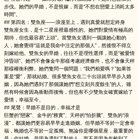
步伐。她們的早婚，不是恨嫁，而是“不想在戀愛上消耗太多
時間”。
## 第四名：雙魚座——浪漫至上，遇到真愛就想定終身
雙魚座女生，是十二星座裡最感性的。她們對愛情有極高的
期待，但也最容易“上頭”。當雙魚女遇到一個讓她心動的
人，她會覺得“這就是我命中注定的那個人”，然後恨不得立
刻嫁給他。雙魚女的早婚，往往不是理性選擇，而是“被愛情
沖昏頭”。她們不會像金牛那樣考慮經濟條件，也不會像天秤
那樣權衡利弊。她們隻問一個問題：“我們相愛嗎？”如果答
案是“愛”，那就結婚。很多雙魚女在二十出頭就早早步入婚
姻，因為她們遇到了那個讓她們“想立刻共度餘生”的人。雖
然有時候會因為衝動而後悔，但也有不少雙魚女確實嫁給了
愛情，幸福至今。
## 尾聲：早婚不是目的，幸福才是
巨蟹的“戀家”、金牛的“務實”、天秤的“怕折騰”、雙魚的“浪
漫”，都讓她們更容易早早走進婚姻。但早婚不等於一定會幸
福，晚婚也不等於一定孤獨。無論你是哪個星座，最重要的
是：你結婚，是因為遇到了對的人，而不是因為年齡到了。