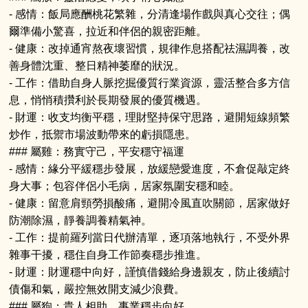
- 感情：飯局應酬桃花繁雜，分清逢場作戲與真心交往；偶
爾準備小驚喜，拉近和伴侶的親密距離。
- 健康：改掉通宵熬夜壞習慣，規律作息搭配祛濕調養，改
善身體沈重、整日精神萎靡的狀況。
- 工作：借助自身人脈挖掘優質行業資源，靈活整合多方信
息，悄悄積攢利於長期發展的優質機遇。
- 財運：收支均衡平穩，理財堅持保守思路，避開短線頻繁
炒作，抵禦市場波動帶來的虧損隱患。
### 屬雞：務實守己，平安穩守福運
- 感情：緣分平緩穩步發展，放緩戀愛進度，不倉促敲定終
身大事；包容伴侶小毛病，居家氛圍安穩和睦。
- 健康：留意肩頸勞損酸痛，避開冷風直吹關節，居家做好
防潮除濕，靜養調養精氣神。
- 工作：提前羅列當日代辦清單，逐項落地執行，不受外界
雜事干擾，穩住自身工作節奏穩步推進。
- 財運：財運穩中向好，謹慎借錢給身邊親友，防止後續討
債傷和氣，嚴控無效開支減少浪費。
### 屬狗：貴人相助，事業穩步向好