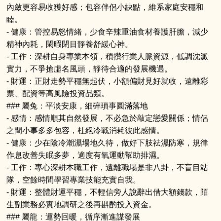
內斂更容易收獲好感；包容伴侶小缺點，維系家庭安穩和
睦。
- 健康：管控易怒情緒，少食辛辣重油食材養護肝膽，減少
精神內耗，閑暇閉目靜養舒緩心神。
- 工作：深耕自身專業本領，積攢行業人脈資源，低調沈澱
實力，不爭搶虛名風頭，靜待合適的發展機遇。
- 財運：正財走勢平穩無起伏，小額偏財見好就收，遠離彩
票、配資等高風險投資品類。
### 屬兔：平淡安康，細碎瑣事圓滿落地
- 感情：感情順其自然發展，不必急於敲定戀愛關係；情侶
之間小事多多包容，杜絕冷戰消耗彼此感情。
- 健康：少在陰冷潮濕場地久待，做好下肢祛濕防寒，規律
作息改善失眠多夢，適度有氧運動幫助排濕。
- 工作：專心深耕本職工作，遠離職場是非八卦，不盲目站
隊，空餘時間學習專業技能充實自我。
- 財運：整體財運平穩，不輕信旁人說辭出借大額錢款，陌
生副業務必實地調研之後再斟酌投入資金。
### 屬龍：運勢回暖，循序漸進謀發展