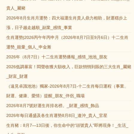
貴人_屬豬
2026年8月生肖月運勢：四大福運生肖貴人鼎力相助，財運穩步上
漲，日子越走越順_副業_感情_事業
生肖運勢|2026丙午年丙申月（2026年8月7日至9月6日）十二生肖
運勢_能量_個人_申金漸
2026年（8月7日）十二生肖運勢播報_感情_池池_朋友
2026低調暴富！悶聲收獲大額收入，巨款悄悄到賬的三大生肖_屬豬
_財富_財運
（遠見卓識池池）獨家-2026年8月7日-十二生肖每日運程（事業、
財運、健康、愛情）提醒_朋友_伴侶_職場
2026年8月7號好運生肖排名榜。_財運_感情_飾品
2026年每日通盛及各生肖運勢8月8日_逢沖_貴人_官星
生肖豬：8月7—13日後，你生命中的“頭號貴人”即將現身！_生活_