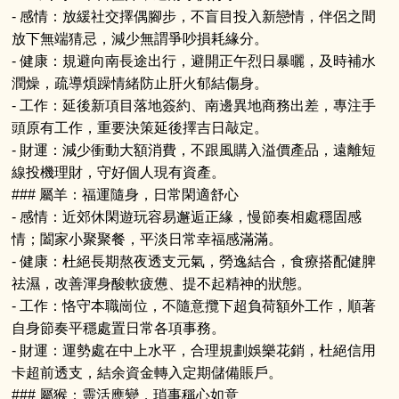
- 感情：放緩社交擇偶腳步，不盲目投入新戀情，伴侶之間
放下無端猜忌，減少無謂爭吵損耗緣分。
- 健康：規避向南長途出行，避開正午烈日暴曬，及時補水
潤燥，疏導煩躁情緒防止肝火郁結傷身。
- 工作：延後新項目落地簽約、南邊異地商務出差，專注手
頭原有工作，重要決策延後擇吉日敲定。
- 財運：減少衝動大額消費，不跟風購入溢價產品，遠離短
線投機理財，守好個人現有資產。
### 屬羊：福運隨身，日常閑適舒心
- 感情：近郊休閑遊玩容易邂逅正緣，慢節奏相處穩固感
情；闔家小聚聚餐，平淡日常幸福感滿滿。
- 健康：杜絕長期熬夜透支元氣，勞逸結合，食療搭配健脾
祛濕，改善渾身酸軟疲憊、提不起精神的狀態。
- 工作：恪守本職崗位，不隨意攬下超負荷額外工作，順著
自身節奏平穩處置日常各項事務。
- 財運：運勢處在中上水平，合理規劃娛樂花銷，杜絕信用
卡超前透支，結余資金轉入定期儲備賬戶。
### 屬猴：靈活應變，瑣事稱心如意