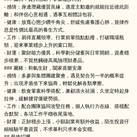
- 感情：身邊潛藏優質良緣，適度主動邀約就能拉近彼此距
離；和伴侶心意相通，遇事互相體諒包容。
- 健康：放寬心態少鑽牛角尖，舒緩焦慮養護心肺，規律作
息是性價比最高的養生方式。
- 工作：易得直屬領導、行業前輩指點點撥，打破職場瓶
頸，迎來事業穩步上升的窗口期。
- 財運：聚財能力優異，科學劃分儲蓄與日常開銷，資產穩
步積累，不貿然觸碰高風險理財產品。
### 屬豬：和氣生財，闔家喜樂安康
- 感情：多參與集體團建聚會，遇見契合另一半的概率提
升；出現矛盾坐下來協商，輕鬆化解各類摩擦。
- 健康：飲食葷素科學搭配，兼顧清火祛濕，久坐定時起身
拉伸，緩解腰背僵硬勞損。
- 工作：配合團隊協同攻堅任務，個人執行力在線、搭檔配
合默契，各項工作平穩收尾落地。
- 財運：正財穩步上漲，小額副業有額外收益，陌生投資仔
細核驗平臺資質，不求暴利只求本金安穩。
## 最後叮囑