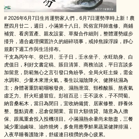
# 2026年6月7日生肖運勢家人們，6月7日運勢準時上新！農
歷四月廿二，週日，小滿第十八日。民俗宜拜師進修、商鋪
補貨、看房置產、親友設宴、草擬合作細則，整體運勢緩步
擡升，適合處理擱置許久的細碎瑣事，戒掉焦躁浮躁，靜心
規劃下週工作與生活排布。
干支為丙午年、癸巳月、壬子日，壬水坐子、水旺助身、白
虎值日，利好文書定稿、賬目清算、商務洽談，平日言談多
加留意，防範無心之言引發口角紛爭。全局火旺土燥，需金
水調和、少量木來泄火氣，養生以滋陰降火、健脾祛濕為
主；身體著重防範咽喉發炎、濕熱泄瀉、頸椎酸脹、熬夜氣
虛乏力、肝火旺盛冒痘。彭祖百忌：壬不汲水，子不問蔔。
納音桑柘木，當日為閉日，宜收納備貨、居家修整、靜養休
整、盤點資產，忌倉促開業、盲目大額借貸、隨意為人擔
保、跟風重倉投入投機項目。小滿濕熱余暑尚未散盡，三餐
減少重油鹵味、油炸燒烤，多食用應季鮮果蔬菜健脾排濕，
入夜早睡養護陰津，舒緩連日積攢的身心疲累。