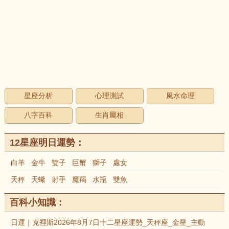
星座分析
心理測試
風水命理
八字百科
生肖屬相
12星座明日運勢：
白羊
金牛
雙子
巨蟹
獅子
處女
天秤
天蠍
射手
魔羯
水瓶
雙魚
百科小知識：
日運｜克裡斯2026年8月7日十二星座運勢_天秤座_金星_主動