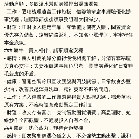
活動肩頸，多飲溫水幫助身體排出濕熱濁氣。
- 工作：逐項梳理遺留工作短板，借鑒前輩處事經驗優化辦
事流程，理順環節後後續事務阻礙大幅減少。
- 財運：正財收入穩定牢靠，零散偏財偶有入賬，閑置資金
優先存入儲蓄，遠離網路返利、不知名小眾理財，牢牢守住
本金底線。
### 屬牛：貴人相伴，諸事順遂安穩
- 感情：親友引薦的緣分值得慢慢相處了解，分清客套寒暄
與真心交往；夫妻相處遇事換位思考，柔聲溝通化解日常雞
毛蒜皮的矛盾。
- 健康：避開空調冷風直吹腰腹與四肢關節，日常飲食少鹽
少油，改善晨起渾身沈重、精神萎靡不振的問題。
- 工作：陷入停滯的工作難題易得貴人點撥思路，穩步落地
原有方案，不臨時隨意改動既定工作計劃。
- 財運：收支存有富余，克制衝動囤貨消費，高息理財、短
線炒作全部觀望，不輕易投入自有本金。
### 屬虎：沈心蓄力，靜待合適契機
- 感情：朋友聚餐偶遇心儀之人，不必強勢主動出擊，謙和