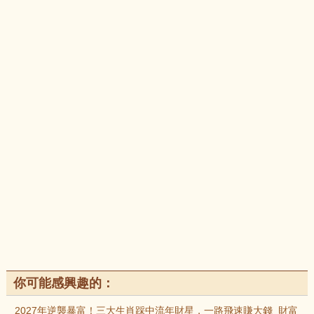
你可能感興趣的：
2027年逆襲暴富！三大生肖踩中流年財星，一路飛速賺大錢_財富_