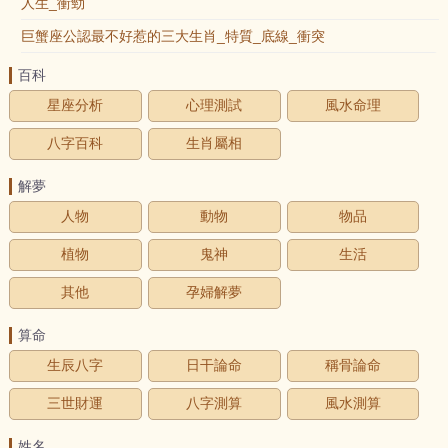
人生_衝勁
巨蟹座公認最不好惹的三大生肖_特質_底線_衝突
百科
星座分析
心理測試
風水命理
八字百科
生肖屬相
解夢
人物
動物
物品
植物
鬼神
生活
其他
孕婦解夢
算命
生辰八字
日干論命
稱骨論命
三世財運
八字測算
風水測算
姓名