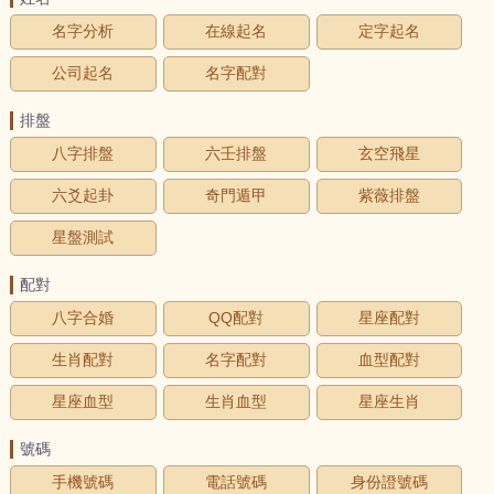
名字分析
在線起名
定字起名
公司起名
名字配對
排盤
八字排盤
六壬排盤
玄空飛星
六爻起卦
奇門遁甲
紫薇排盤
星盤測試
配對
八字合婚
QQ配對
星座配對
生肖配對
名字配對
血型配對
星座血型
生肖血型
星座生肖
號碼
手機號碼
電話號碼
身份證號碼