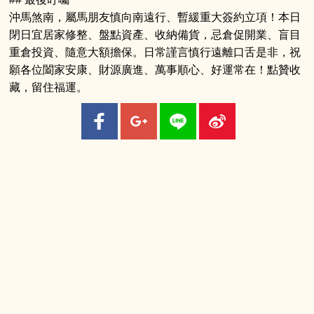
沖馬煞南，屬馬朋友慎向南遠行、暫緩重大簽約立項！本日
閉日宜居家修整、盤點資產、收納備貨，忌倉促開業、盲目
重倉投資、隨意大額擔保。日常謹言慎行遠離口舌是非，祝
願各位闔家安康、財源廣進、萬事順心、好運常在！點贊收
藏，留住福運。