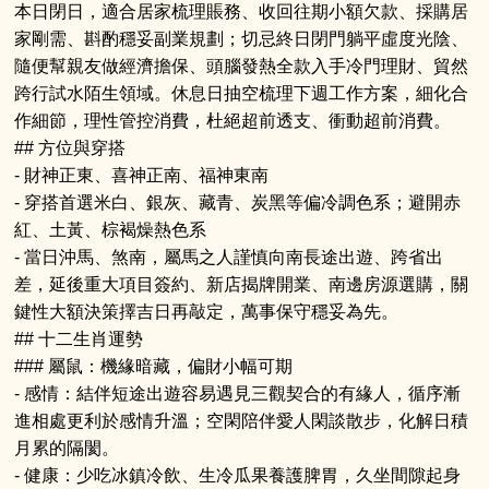
本日閉日，適合居家梳理賬務、收回往期小額欠款、採購居
家剛需、斟酌穩妥副業規劃；切忌終日閉門躺平虛度光陰、
隨便幫親友做經濟擔保、頭腦發熱全款入手冷門理財、貿然
跨行試水陌生領域。休息日抽空梳理下週工作方案，細化合
作細節，理性管控消費，杜絕超前透支、衝動超前消費。
## 方位與穿搭
- 財神正東、喜神正南、福神東南
- 穿搭首選米白、銀灰、藏青、炭黑等偏冷調色系；避開赤
紅、土黃、棕褐燥熱色系
- 當日沖馬、煞南，屬馬之人謹慎向南長途出遊、跨省出
差，延後重大項目簽約、新店揭牌開業、南邊房源選購，關
鍵性大額決策擇吉日再敲定，萬事保守穩妥為先。
## 十二生肖運勢
### 屬鼠：機緣暗藏，偏財小幅可期
- 感情：結伴短途出遊容易遇見三觀契合的有緣人，循序漸
進相處更利於感情升溫；空閑陪伴愛人閑談散步，化解日積
月累的隔閡。
- 健康：少吃冰鎮冷飲、生冷瓜果養護脾胃，久坐間隙起身