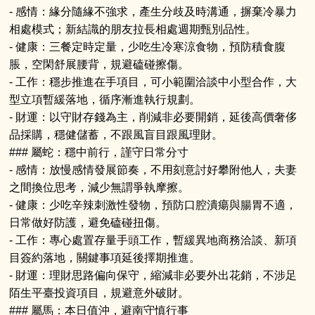
- 感情：緣分隨緣不強求，產生分歧及時溝通，摒棄冷暴力
相處模式；新結識的朋友拉長相處週期甄別品性。
- 健康：三餐定時定量，少吃生冷寒涼食物，預防積食腹
脹，空閑舒展腰背，規避磕碰擦傷。
- 工作：穩步推進在手項目，可小範圍洽談中小型合作，大
型立項暫緩落地，循序漸進執行規劃。
- 財運：以守財存錢為主，削減非必要開銷，延後高價奢侈
品採購，穩健儲蓄，不跟風盲目跟風理財。
### 屬蛇：穩中前行，謹守日常分寸
- 感情：放慢感情發展節奏，不用刻意討好攀附他人，夫妻
之間換位思考，減少無謂爭執摩擦。
- 健康：少吃辛辣刺激性發物，預防口腔潰瘍與腸胃不適，
日常做好防護，避免磕碰扭傷。
- 工作：專心處置存量手頭工作，暫緩異地商務洽談、新項
目簽約落地，關鍵事項延後擇期推進。
- 財運：理財思路偏向保守，縮減非必要外出花銷，不涉足
陌生平臺投資項目，規避意外破財。
### 屬馬：本日值沖，避南守慎行事