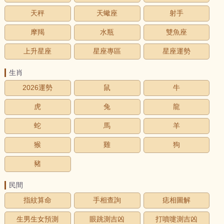
天秤
天蠍座
射手
摩羯
水瓶
雙魚座
上升星座
星座專區
星座運勢
生肖
2026運勢
鼠
牛
虎
兔
龍
蛇
馬
羊
猴
雞
狗
豬
民間
指紋算命
手相查詢
痣相圖解
生男生女預測
眼跳測吉凶
打噴嚏測吉凶