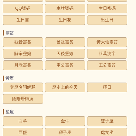
QQ號碼
車牌號碼
生日密碼
生日書
生日花
出生日
靈簽
觀音靈簽
呂祖靈簽
黃大仙靈簽
關帝靈簽
天後靈簽
諸葛測字
月老靈簽
車公靈簽
王公靈簽
黃歷
黃歷名詞解釋
歷史上的今天
擇日
陰陽曆轉換
星座
白羊
金牛
雙子座
巨蟹
獅子座
處女座