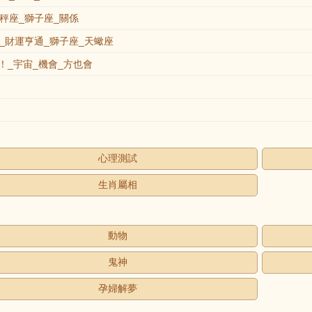
秤座_獅子座_關係
_財運亨通_獅子座_天蠍座
_宇宙_機會_方也會
心理測試
生肖屬相
動物
鬼神
孕婦解夢