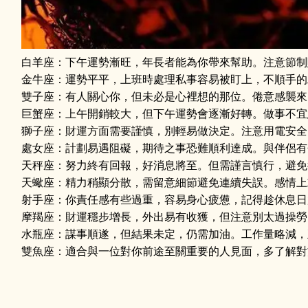
白羊座：下午運勢漸旺，年長者能為你帶來幫助。注意節制
金牛座：運勢平平，上班時處理私事容易被盯上，不順手的
雙子座：有人關心你，但未必是心裡想的那位。倦意感襲來
巨蟹座：上午開銷較大，但下午運勢會逐漸好轉。做事不宜
獅子座：財運方面需要謹慎，別輕易做決定。注意用電安全
處女座：計劃易遇阻礙，期待之事恐難順利達成。與伴侶有
天秤座：努力終有回報，好消息將至。但需謹言慎行，避免
天蠍座：精力稍顯分散，需留意細節避免連續失誤。感情上
射手座：你責任感有些過重，容易身心疲憊，記得趁休息日
摩羯座：財運穩步增長，外出易有收獲，但注意別太過操勞
水瓶座：謀事順遂，但結果未定，仍需加油。工作量略減，
雙魚座：適合與一位對你前途至關重要的人見面，多了解對