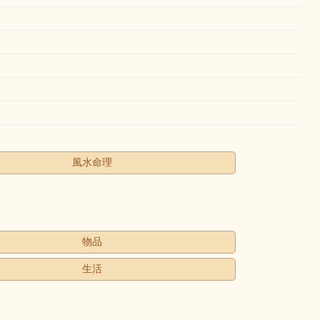
風水命理
物品
生活