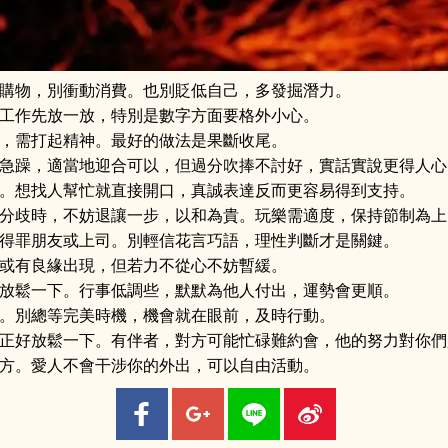
購物，別衝動消費。也別貶低自己，多發掘潛力。
工作先放一放，特別是數字方面要格外小心。
，需打起精神。最好的做法是果斷收尾。
急躁，適當地迎合可以，但過分吹捧不討好，實話實說更得人心
。想找人幫忙就直接開口，真誠表達反而更容易得到支持。
分歧時，不妨退讓一步，以和為貴。玩樂需適度，保持節制為上
得罪朋友或上司。別輕信花言巧語，理性判斷才是關鍵。
或有良緣出現，但若力不從心不妨暫緩。
放鬆一下。行事低調些，默默為他人付出，運勢會更順。
。別總等完美時機，機會就在眼前，及時行動。
正好放鬆一下。有伴者，對方可能忙碌難約會，他的努力對你們
方。愛人不會干涉你的外出，可以自由活動。