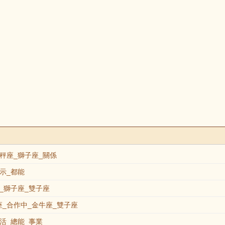
秤座_獅子座_關係
示_都能
_獅子座_雙子座
_合作中_金牛座_雙子座
活_總能_事業