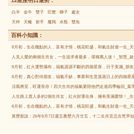
12星座明日運勢：
白羊
金牛
雙子
巨蟹
獅子
處女
天秤
天蠍
射手
魔羯
水瓶
雙魚
百科小知識：
8月初，生在幾點的人，富有才情，桃花旺盛，和氣生財過一生_天
人見人愛的兩個生肖女，一生追求者最多，堪稱萬人迷！_智慧_啟
8月初，紅火運勢滿布，福氣源源不斷的四個星座，日子美滿_朋友
8月初，真心對待朋友，福氣不缺，事業和生意蒸蒸日上的四個星座
涼風將至，旺運長存！四大生肖的福氣要陪他們走過四季輪回_葉常
人生路上貴人多的2個生肖女，紅火財運在身，擁有美滿愛情！_生
8月初，生在幾點的人，富有才情，桃花旺盛，和氣生財過一生_天
黃歷新說：26年8月7日週五農歷六月廿五，十二生肖宜忌吉兇早知