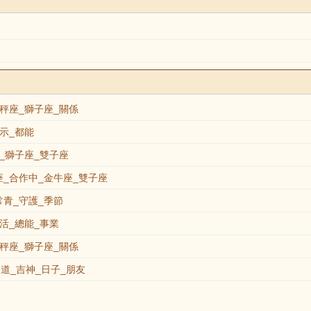
秤座_獅子座_關係
示_都能
_獅子座_雙子座
_合作中_金牛座_雙子座
青_守護_季節
活_總能_事業
秤座_獅子座_關係
道_吉神_日子_朋友