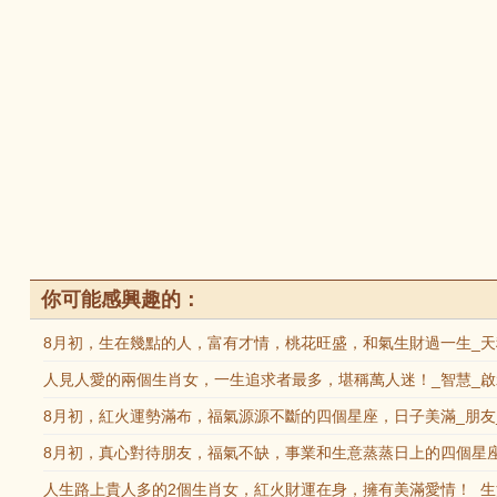
你可能感興趣的：
8月初，生在幾點的人，富有才情，桃花旺盛，和氣生財過一生_天
人見人愛的兩個生肖女，一生追求者最多，堪稱萬人迷！_智慧_啟
8月初，紅火運勢滿布，福氣源源不斷的四個星座，日子美滿_朋友
8月初，真心對待朋友，福氣不缺，事業和生意蒸蒸日上的四個星座
人生路上貴人多的2個生肖女，紅火財運在身，擁有美滿愛情！_生