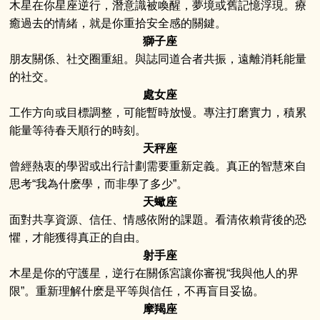
木星在你星座逆行，潛意識被喚醒，夢境或舊記憶浮現。療
癒過去的情緒，就是你重拾安全感的關鍵。
獅子座
朋友關係、社交圈重組。與誌同道合者共振，遠離消耗能量
的社交。
處女座
工作方向或目標調整，可能暫時放慢。專注打磨實力，積累
能量等待春天順行的時刻。
天秤座
曾經熱衷的學習或出行計劃需要重新定義。真正的智慧來自
思考“我為什麽學，而非學了多少”。
天蠍座
面對共享資源、信任、情感依附的課題。看清依賴背後的恐
懼，才能獲得真正的自由。
射手座
木星是你的守護星，逆行在關係宮讓你審視“我與他人的界
限”。重新理解什麽是平等與信任，不再盲目妥協。
摩羯座