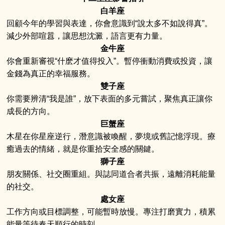
白羊座
回顧今年的學習與表達，你會意識到“說太多不如說得真”。
減少外部喧囂，讓思想沈澱，語言更有力量。
金牛座
你會重新審視“什麽才值得投入”。暫停衝動消費或投資，讓
金錢為真正的幸福服務。
雙子座
你需要辨清“我是誰”，放下表面的多元嘗試，聚焦真正讓你
成長的方向。
巨蟹座
木星在你星座逆行，潛意識被喚醒，夢境或舊記憶浮現。療
癒過去的情緒，就是你重拾安全感的關鍵。
獅子座
朋友關係、社交圈重組。與誌同道合者共振，遠離消耗能量
的社交。
處女座
工作方向或目標調整，可能暫時放慢。專注打磨實力，積累
能量等待春天順行的時刻。