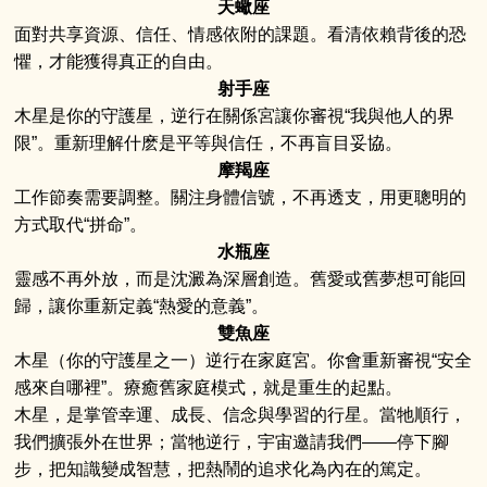
天蠍座
面對共享資源、信任、情感依附的課題。看清依賴背後的恐
懼，才能獲得真正的自由。
射手座
木星是你的守護星，逆行在關係宮讓你審視“我與他人的界
限”。重新理解什麽是平等與信任，不再盲目妥協。
摩羯座
工作節奏需要調整。關注身體信號，不再透支，用更聰明的
方式取代“拼命”。
水瓶座
靈感不再外放，而是沈澱為深層創造。舊愛或舊夢想可能回
歸，讓你重新定義“熱愛的意義”。
雙魚座
木星（你的守護星之一）逆行在家庭宮。你會重新審視“安全
感來自哪裡”。療癒舊家庭模式，就是重生的起點。
木星，是掌管幸運、成長、信念與學習的行星。當牠順行，
我們擴張外在世界；當牠逆行，宇宙邀請我們——停下腳
步，把知識變成智慧，把熱鬧的追求化為內在的篤定。