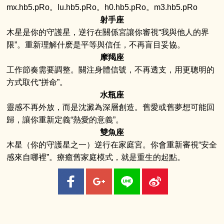
mx.hb5.pRo。lu.hb5.pRo。h0.hb5.pRo。m3.hb5.pRo
射手座
木星是你的守護星，逆行在關係宮讓你審視“我與他人的界
限”。重新理解什麽是平等與信任，不再盲目妥協。
摩羯座
工作節奏需要調整。關注身體信號，不再透支，用更聰明的
方式取代“拼命”。
水瓶座
靈感不再外放，而是沈澱為深層創造。舊愛或舊夢想可能回
歸，讓你重新定義“熱愛的意義”。
雙魚座
木星（你的守護星之一）逆行在家庭宮。你會重新審視“安全
感來自哪裡”。療癒舊家庭模式，就是重生的起點。