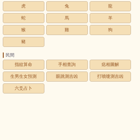
虎
兔
龍
蛇
馬
羊
猴
雞
狗
豬
民間
指紋算命
手相查詢
痣相圖解
生男生女預測
眼跳測吉凶
打噴嚏測吉凶
六爻占卜