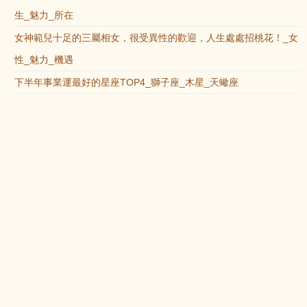
生_魅力_所在
女神範兒十足的三屬相女，很受異性的歡迎，人生處處招桃花！_女
性_魅力_機遇
下半年事業運最好的星座TOP4_獅子座_木星_天蠍座