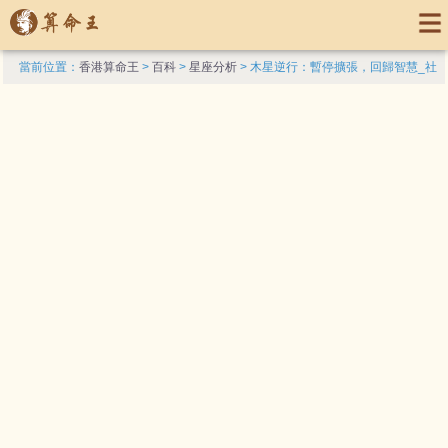
當前位置：
香港算命王
>
百科
>
星座分析
> 木星逆行：暫停擴張，回歸智慧_社
交_能量_信任