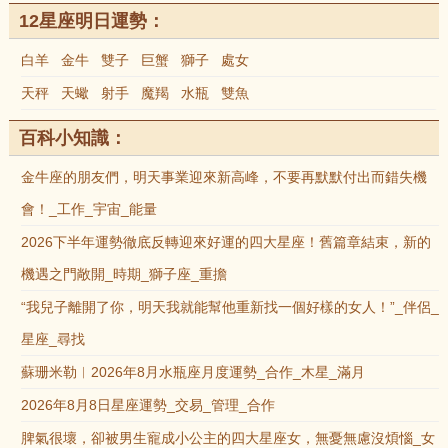
12星座明日運勢：
白羊
金牛
雙子
巨蟹
獅子
處女
天秤
天蠍
射手
魔羯
水瓶
雙魚
百科小知識：
金牛座的朋友們，明天事業迎來新高峰，不要再默默付出而錯失機
會！_工作_宇宙_能量
2026下半年運勢徹底反轉迎來好運的四大星座！舊篇章結束，新的
機遇之門敞開_時期_獅子座_重擔
“我兒子離開了你，明天我就能幫他重新找一個好樣的女人！”_伴侶_
星座_尋找
蘇珊米勒︱2026年8月水瓶座月度運勢_合作_木星_滿月
2026年8月8日星座運勢_交易_管理_合作
脾氣很壞，卻被男生寵成小公主的四大星座女，無憂無慮沒煩惱_女