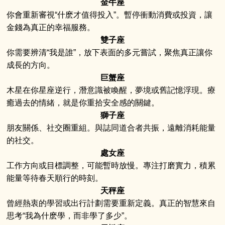
金牛座
你會重新審視“什麽才值得投入”。暫停衝動消費或投資，讓
金錢為真正的幸福服務。
雙子座
你需要辨清“我是誰”，放下表面的多元嘗試，聚焦真正讓你
成長的方向。
巨蟹座
木星在你星座逆行，潛意識被喚醒，夢境或舊記憶浮現。療
癒過去的情緒，就是你重拾安全感的關鍵。
獅子座
朋友關係、社交圈重組。與誌同道合者共振，遠離消耗能量
的社交。
處女座
工作方向或目標調整，可能暫時放慢。專注打磨實力，積累
能量等待春天順行的時刻。
天秤座
曾經熱衷的學習或出行計劃需要重新定義。真正的智慧來自
思考“我為什麽學，而非學了多少”。