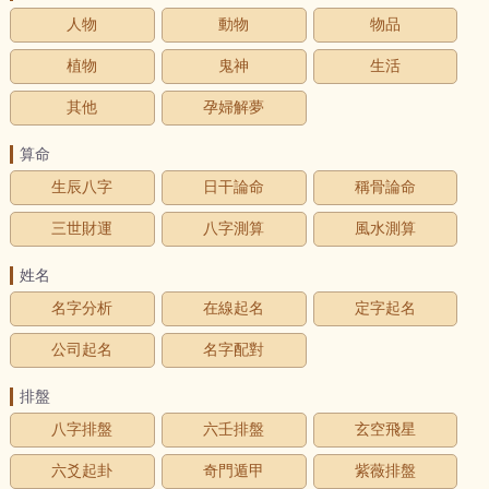
人物
動物
物品
植物
鬼神
生活
其他
孕婦解夢
算命
生辰八字
日干論命
稱骨論命
三世財運
八字測算
風水測算
姓名
名字分析
在線起名
定字起名
公司起名
名字配對
排盤
八字排盤
六壬排盤
玄空飛星
六爻起卦
奇門遁甲
紫薇排盤