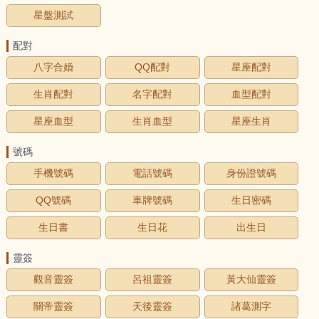
星盤測試
配對
八字合婚
QQ配對
星座配對
生肖配對
名字配對
血型配對
星座血型
生肖血型
星座生肖
號碼
手機號碼
電話號碼
身份證號碼
QQ號碼
車牌號碼
生日密碼
生日書
生日花
出生日
靈簽
觀音靈簽
呂祖靈簽
黃大仙靈簽
關帝靈簽
天後靈簽
諸葛測字