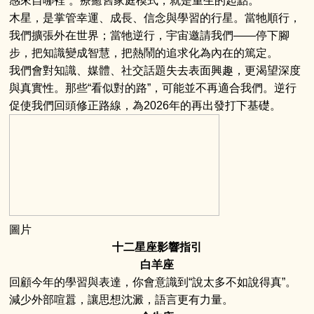
感來自哪裡”。療癒舊家庭模式，就是重生的起點。
木星，是掌管幸運、成長、信念與學習的行星。當牠順行，
我們擴張外在世界；當牠逆行，宇宙邀請我們——停下腳
步，把知識變成智慧，把熱鬧的追求化為內在的篤定。
我們會對知識、媒體、社交話題失去表面興趣，更渴望深度
與真實性。那些“看似對的路”，可能並不再適合我們。逆行
促使我們回頭修正路線，為2026年的再出發打下基礎。
圖片
十二星座影響指引
白羊座
回顧今年的學習與表達，你會意識到“說太多不如說得真”。
減少外部喧囂，讓思想沈澱，語言更有力量。