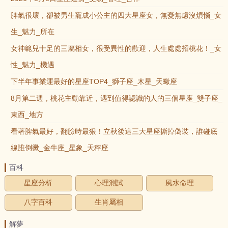
脾氣很壞，卻被男生寵成小公主的四大星座女，無憂無慮沒煩惱_女
生_魅力_所在
女神範兒十足的三屬相女，很受異性的歡迎，人生處處招桃花！_女
性_魅力_機遇
下半年事業運最好的星座TOP4_獅子座_木星_天蠍座
8月第二週，桃花主動靠近，遇到值得認識的人的三個星座_雙子座_
東西_地方
看著脾氣最好，翻臉時最狠！立秋後這三大星座撕掉偽裝，誰碰底
線誰倒黴_金牛座_星象_天秤座
百科
星座分析
心理測試
風水命理
八字百科
生肖屬相
解夢