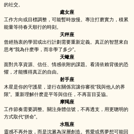
的社交。
處女座
工作方向或目標調整，可能暫時放慢。專注打磨實力，積累
能量等待春天順行的時刻。
天秤座
曾經熱衷的學習或出行計劃需要重新定義。真正的智慧來自
思考“我為什麽學，而非學了多少”。
天蠍座
面對共享資源、信任、情感依附的課題。看清依賴背後的恐
懼，才能獲得真正的自由。
射手座
木星是你的守護星，逆行在關係宮讓你審視“我與他人的界
限”。重新理解什麽是平等與信任，不再盲目妥協。
摩羯座
工作節奏需要調整。關注身體信號，不再透支，用更聰明的
方式取代“拼命”。
水瓶座
靈感不再外放，而是沈澱為深層創造。舊愛或舊夢想可能回