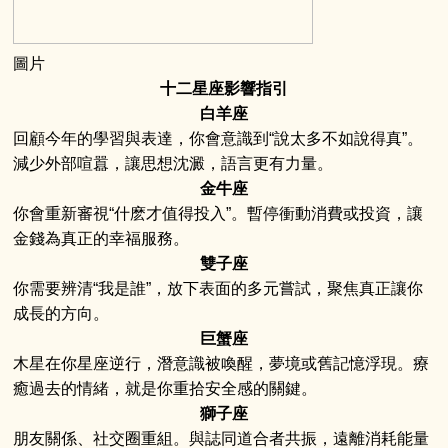
圖片
十二星座影響指引
白羊座
回顧今年的學習與表達，你會意識到“說太多不如說得真”。
減少外部喧囂，讓思想沈澱，語言更有力量。
金牛座
你會重新審視“什麽才值得投入”。暫停衝動消費或投資，讓
金錢為真正的幸福服務。
雙子座
你需要辨清“我是誰”，放下表面的多元嘗試，聚焦真正讓你
成長的方向。
巨蟹座
木星在你星座逆行，潛意識被喚醒，夢境或舊記憶浮現。療
癒過去的情緒，就是你重拾安全感的關鍵。
獅子座
朋友關係、社交圈重組。與誌同道合者共振，遠離消耗能量