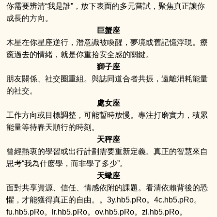
你需要辨清“我是誰”，放下表面的多元嘗試，聚焦真正讓你
成長的方向。
巨蟹座
木星在你星座逆行，潛意識被喚醒，夢境或舊記憶浮現。療
癒過去的情緒，就是你重拾安全感的關鍵。
獅子座
朋友關係、社交圈重組。與誌同道合者共振，遠離消耗能量
的社交。
處女座
工作方向或目標調整，可能暫時放慢。專注打磨實力，積累
能量等待春天順行的時刻。
天秤座
曾經熱衷的學習或出行計劃需要重新定義。真正的智慧來自
思考“我為什麽學，而非學了多少”。
天蠍座
面對共享資源、信任、情感依附的課題。看清依賴背後的恐
懼，才能獲得真正的自由。。3y.hb5.pRo。4c.hb5.pRo。
fu.hb5.pRo。lr.hb5.pRo。ov.hb5.pRo。zl.hb5.pRo。