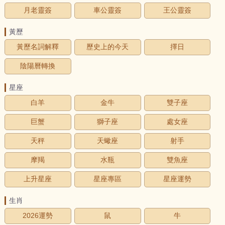
月老靈簽
車公靈簽
王公靈簽
黃歷
黃歷名詞解釋
歷史上的今天
擇日
陰陽曆轉換
星座
白羊
金牛
雙子座
巨蟹
獅子座
處女座
天秤
天蠍座
射手
摩羯
水瓶
雙魚座
上升星座
星座專區
星座運勢
生肖
2026運勢
鼠
牛