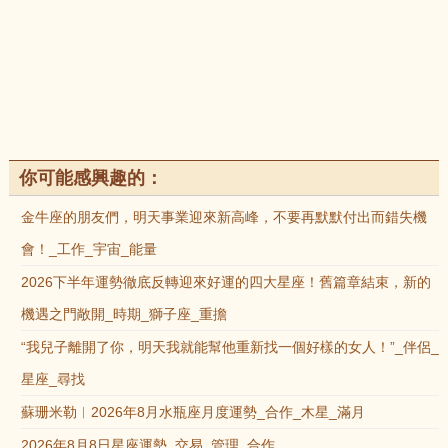
你可能感興趣的：
金牛座的朋友們，明天事業迎來新高峰，不要再默默付出而錯失機
會！_工作_宇宙_能量
2026下半年運勢徹底反轉迎來好運的四大星座！舊篇章結束，新的
機遇之門敞開_時期_獅子座_重擔
“我兒子離開了你，明天我就能幫他重新找一個好樣的女人！”_伴侶_
星座_尋找
蘇珊米勒︱2026年8月水瓶座月度運勢_合作_木星_滿月
2026年8月8日星座運勢_交易_管理_合作