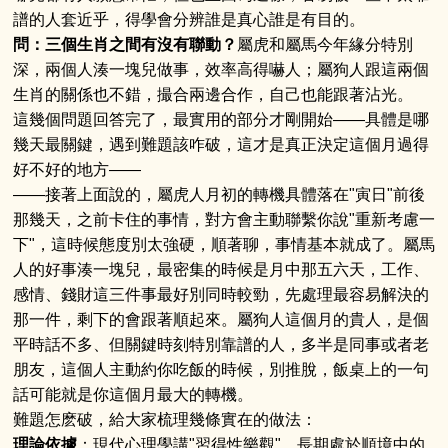
譜的人套近乎，得學會分辨誰是真心誰是有目的。
問：三個生肖之間有沒有聯動？
屬虎和屬馬今年緣分特別
深，兩個人湊一塊兒做事，效率高得嚇人；屬狗人跟這兩個
生肖的關係也不錯，撮合兩邊合作，自己也能跟著沾光。
這幾個問題回答完了，最實用的部分才剛開始——具體是哪
幾天最關鍵，遇到難題該咋破，這才是真正決定這個月過得
好不好的地方——
——接著上面說的，屬虎人月初的轉機具體落在"寅日"前後
那幾天，之前卡住的事情，對方會主動聯繫你說"重新考慮一
下"，這時候態度別太強硬，順著聊，事情基本就成了。屬馬
人的好事湊一塊兒，最密集的時候是月中那五六天，工作、
感情、錢財這三件事最好別同時較勁，先處理最容易解決的
那一件，剩下的會跟著順起來。屬狗人這個月的貴人，是個
平時話不多、但關鍵時刻特別靠譜的人，多半是同事或者老
朋友，這個人主動約你吃飯的時候，別推脫，飯桌上的一句
話可能就是你這個月最大的轉機。
難題怎麽破，給大家梳理幾條實在的做法：
理論依據
：現代心理學講"習得性樂觀"，長期處於順境中的