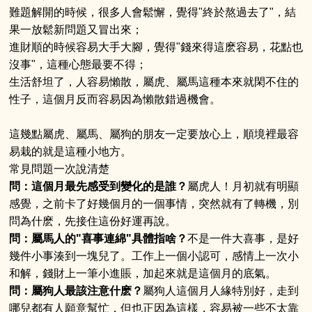
難題解開的時候，很多人會鬆懈，覺得"終於熬過去了"，結
果一放鬆新問題又冒出來；
進財順的時候容易大手大腳，覺得"錢來得這麽容易，花點也
沒事"，這種心態最要不得；
生活舒坦了，人容易懶散，屬虎、屬馬這種本來就閑不住的
性子，這個月反而容易因為懶散錯過機會。
這幾點屬虎、屬馬、屬狗的朋友一定要放心上，順境裡最容
易栽的就是這種小地方。
常見問題一次說清楚
問：這個月最先感受到變化的是誰？
屬虎人！月初就有明顯
感覺，之前卡了好幾個月的一個事情，突然就有了轉機，別
問為什麽，先接住這份好運再說。
問：屬馬人的"喜事連綿"具體指啥？
不是一件大喜事，是好
幾件小事湊到一塊兒了。工作上一個小認可，感情上一次小
和解，錢財上一筆小進賬，加起來就是這個月的底氣。
問：屬狗人最該注意什麽？
屬狗人這個月人緣特別好，走到
哪兒都有人願意幫忙，但也正因為這樣，容易被一些不太靠