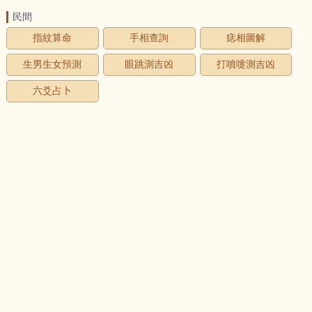
民間
指紋算命
手相查詢
痣相圖解
生男生女預測
眼跳測吉凶
打噴嚏測吉凶
六爻占卜