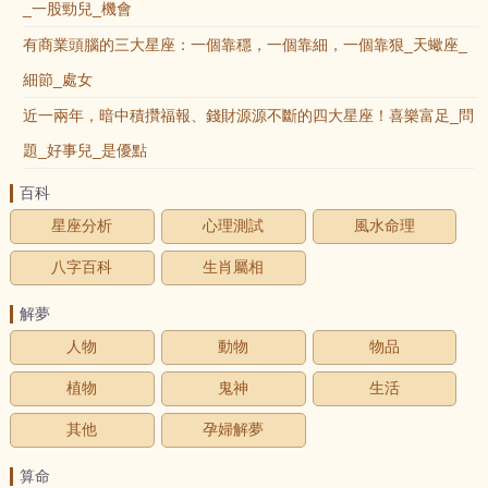
_一股勁兒_機會
有商業頭腦的三大星座：一個靠穩，一個靠細，一個靠狠_天蠍座_
細節_處女
近一兩年，暗中積攢福報、錢財源源不斷的四大星座！喜樂富足_問
題_好事兒_是優點
百科
星座分析
心理測試
風水命理
八字百科
生肖屬相
解夢
人物
動物
物品
植物
鬼神
生活
其他
孕婦解夢
算命