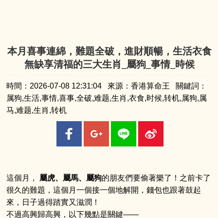
本月喜事連綿，難題全破，進財順暢，生活衣食
無缺享清福的三大生肖_屬狗_事情_時候
時間：2026-07-08 12:31:04 來源：香港算命王 關鍵詞：
属狗,生活,事情,喜事,全破,难题,生肖,衣食,时候,转机,属狗,属
马,难题,生肖,转机
這個月，
屬虎、屬馬、屬狗
的朋友們要偷著樂了！之前卡了
很久的難題，這個月一個接一個地解開，錢包也跟著鼓起
來，日子過得踏實又滋潤！
不過高興歸高興，以下幾點是關鍵——