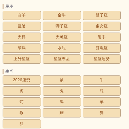
星座
白羊
金牛
雙子座
巨蟹
獅子座
處女座
天秤
天蠍座
射手
摩羯
水瓶
雙魚座
上升星座
星座專區
星座運勢
生肖
2026運勢
鼠
牛
虎
兔
龍
蛇
馬
羊
猴
雞
狗
豬