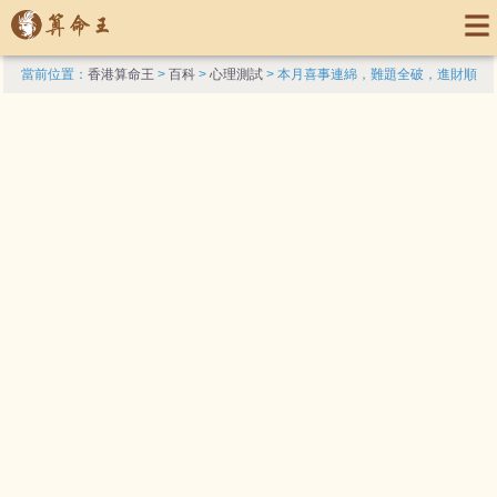
當前位置：
香港算命王
>
百科
>
心理測試
> 本月喜事連綿，難題全破，進財順
暢，生活衣食無缺享清福的三大生肖_屬狗_事情_時候