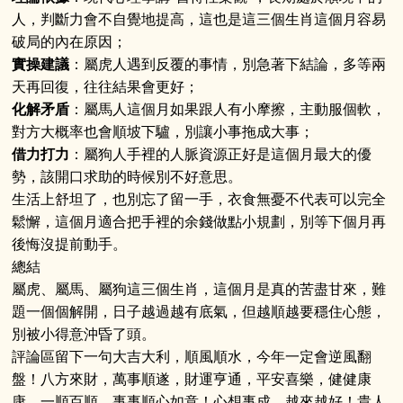
人，判斷力會不自覺地提高，這也是這三個生肖這個月容易
破局的內在原因；
實操建議
：屬虎人遇到反覆的事情，別急著下結論，多等兩
天再回復，往往結果會更好；
化解矛盾
：屬馬人這個月如果跟人有小摩擦，主動服個軟，
對方大概率也會順坡下驢，別讓小事拖成大事；
借力打力
：屬狗人手裡的人脈資源正好是這個月最大的優
勢，該開口求助的時候別不好意思。
生活上舒坦了，也別忘了留一手，衣食無憂不代表可以完全
鬆懈，這個月適合把手裡的余錢做點小規劃，別等下個月再
後悔沒提前動手。
總結
屬虎、屬馬、屬狗這三個生肖，這個月是真的苦盡甘來，難
題一個個解開，日子越過越有底氣，但越順越要穩住心態，
別被小得意沖昏了頭。
評論區留下一句大吉大利，順風順水，今年一定會逆風翻
盤！八方來財，萬事順遂，財運亨通，平安喜樂，健健康
康，一順百順，事事順心如意！心想事成，越來越好！貴人