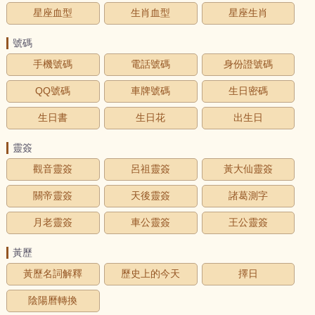
星座血型
生肖血型
星座生肖
號碼
手機號碼
電話號碼
身份證號碼
QQ號碼
車牌號碼
生日密碼
生日書
生日花
出生日
靈簽
觀音靈簽
呂祖靈簽
黃大仙靈簽
關帝靈簽
天後靈簽
諸葛測字
月老靈簽
車公靈簽
王公靈簽
黃歷
黃歷名詞解釋
歷史上的今天
擇日
陰陽曆轉換