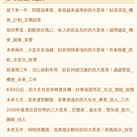
接下來一年，悶聲搞事業、家底越來越厚的四大星座！財源滾滾_機
會_計劃_百萬財富
第四季度，默默抓住風口、收入節節走高的四大星座！越攢越富_機
會_能量_直覺
未來兩年，少是非多搞錢、財富悄悄暴漲的四大星座！衣食無憂_防
範_全是坑_財運
新週期三年，沈心規劃布局、財富持續沈澱的四大星座！歲歲豐盈_
機會_未來_工作
8月8日起，四大生肖迎來轉運良機，好事接踵而至_生活_都能_收獲
未來七天，迎來運勢翻盤、喜事連連的四大生肖_事業_龍人_工作
2026年最適合當領導的三大星座，巨蟹座，處女座，雙魚座_能力_
團隊_領人
未來五年，悄悄抓機遇、資產穩步翻倍的四大星座！順風順水_財富