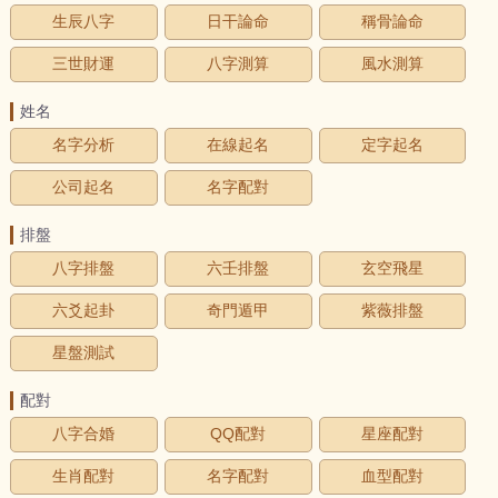
生辰八字
日干論命
稱骨論命
三世財運
八字測算
風水測算
姓名
名字分析
在線起名
定字起名
公司起名
名字配對
排盤
八字排盤
六壬排盤
玄空飛星
六爻起卦
奇門遁甲
紫薇排盤
星盤測試
配對
八字合婚
QQ配對
星座配對
生肖配對
名字配對
血型配對