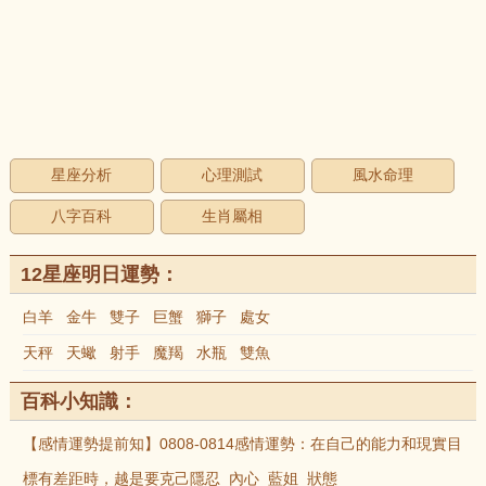
星座分析
心理測試
風水命理
八字百科
生肖屬相
12星座明日運勢：
白羊
金牛
雙子
巨蟹
獅子
處女
天秤
天蠍
射手
魔羯
水瓶
雙魚
百科小知識：
【感情運勢提前知】0808-0814感情運勢：在自己的能力和現實目
標有差距時，越是要克己隱忍_內心_藍姐_狀態