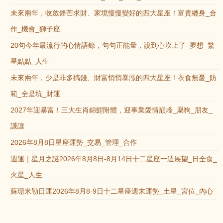
未來兩年，收斂鋒芒求財、家境慢慢變好的四大星座！富貴纏身_合
作_機會_獅子座
20句今年最流行的心情語錄，句句正能量，說到心坎上了_夢想_繁
星點點_人生
未來兩年，少是非多搞錢、財富悄悄暴漲的四大星座！衣食無憂_防
範_全是坑_財運
2027年迎暴富！三大生肖錦鯉附體，迎事業愛情巔峰_屬狗_朋友_
謙讓
2026年8月8日星座運勢_交易_管理_合作
週運｜星月之謎2026年8月8日-8月14日十二星座一週展望_日全食_
火星_人生
蘇珊米勒日運2026年8月8-9日十二星座週末運勢_土星_宮位_內心