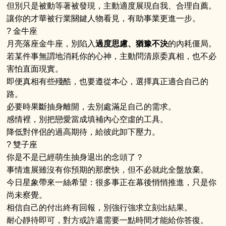
但別只是被動等著被發現，主動適度展現自我、合理自薦。
讓你的才華被行業關鍵人物看見，有助事業更進一步。
? 金牛座
月亮落座金牛座，別陷入
過度思慮、猶豫不決
的內耗僵局。
若某件事無謂地消耗你的心神，主動問清原委真相，也不必
害怕直面現實。
即便真相有些殘酷，也要遵從本心，選擇真正適合自己的
路。
必要時果斷抽身離開，去別處滿足自己的需求。
感情裡，別把戀愛當成填補內心空虛的工具。
降低對伴侶的過高期待，給彼此卸下壓力。
? 雙子座
你是不是已經萌生抽身退出的念頭了？
事情進展雖沒有你預期的那麽快，但不必就此全盤放棄。
今日星象帶來一絲希望：很多事正在幕後悄悄推進，只是你
尚未察覺。
相信自己的付出終有回報，別強行強求立刻出結果。
耐心靜待即可，對方或許還需要一點時間才能給你答復。