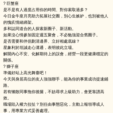
? 巨蟹座
是不是有人過度占用你的時間、對你索取過多？
今日金牛座月亮助力拓展社交圈，別心生嫉妒，也別被他人
的愧疚情緒綁架。
多和誌同道合的人探索新圈子、新活動。
如果沒心情參加固定週五聚會，不必勉強迎合舊圈子。
是否需要和伴侶劃清邊界、立好相處底線？
星象利於坦誠走心溝通，表明彼此立場。
解開內心不安、化解期待上的誤會，經營一段更健康穩定的
關係。
? 獅子座
準備好站上高光舞臺吧！
今天與身居高位的友人強強聯手，能為你的事業成功提速鋪
路。
若有懶散同事拖你後腿，不妨尋求上級助力，會更靠譜高
效。
職場陷入權力拉扯？別任由事態惡化，主動上報領導或人
事，用專業方式妥善處理。