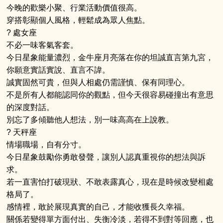
今晚的歡樂小聚、行業活動價值很高。
穿搭彰顯個人風格，輕鬆成為眾人焦點。
? 處女座
不必一味客氣客套。
今日星象能量濃烈，金牛座月亮落在你的坦誠直言第九宮，
你願意實話實說、直言不諱。
誠實固然可貴，但與人相處仍需謹慎、保有同理心。
不是所有人都能認同你的觀點，但今天很容易碰撞出有意思
的深度對話。
別忘了多傾聽他人想法，別一味高高在上說教。
? 天秤座
情場職場，自有分寸。
今日星象鼓勵你勇敢發聲，讓別人認真重視你的想法與訴
求。
若一直害怕打破現狀、不敢表露真心，現在是時候改變相處
格局了。
感情裡，敢於展現真實的自己，才能收獲長久幸福。
關係若變得單方面付出、失衡冷淡，若得不到對等回應，也