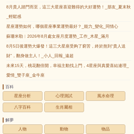
8月貴人踏門而至，這三大星座喜迎難得的大好運勢！_朋友_夏末秋
_輕鬆感
星座運勢如何，哪個星座事業運勢最好？_能力_變化_同情心
蘇珊米勒︱2026年8月處女座月度運勢_工作_木星_滿月
8月5日後運勢大爆發！這三大星座受夠了窮苦，終於熬到“貴人送
財”，翻身做主人！_小人_回報_遠超
未來15天，桃花翻倍開，幸福主動找上門，4星座與真愛喜結連理_
愛情_雙子座_金牛座
百科
星座分析
心理測試
風水命理
八字百科
生肖屬相
解夢
人物
動物
物品