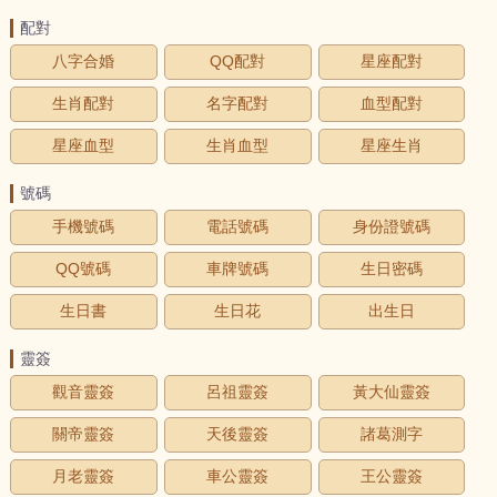
配對
八字合婚
QQ配對
星座配對
生肖配對
名字配對
血型配對
星座血型
生肖血型
星座生肖
號碼
手機號碼
電話號碼
身份證號碼
QQ號碼
車牌號碼
生日密碼
生日書
生日花
出生日
靈簽
觀音靈簽
呂祖靈簽
黃大仙靈簽
關帝靈簽
天後靈簽
諸葛測字
月老靈簽
車公靈簽
王公靈簽