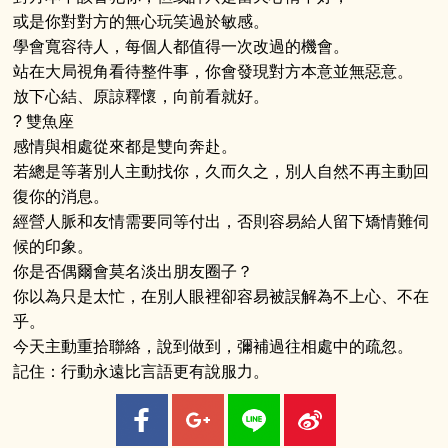
或是你對對方的無心玩笑過於敏感。
學會寬容待人，每個人都值得一次改過的機會。
站在大局視角看待整件事，你會發現對方本意並無惡意。
放下心結、原諒釋懷，向前看就好。
? 雙魚座
感情與相處從來都是雙向奔赴。
若總是等著別人主動找你，久而久之，別人自然不再主動回
復你的消息。
經營人脈和友情需要同等付出，否則容易給人留下矯情難伺
候的印象。
你是否偶爾會莫名淡出朋友圈子？
你以為只是太忙，在別人眼裡卻容易被誤解為不上心、不在
乎。
今天主動重拾聯絡，說到做到，彌補過往相處中的疏忽。
記住：行動永遠比言語更有說服力。