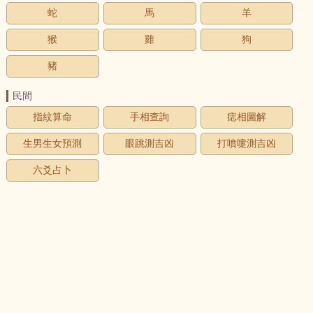
蛇
馬
羊
猴
雞
狗
豬
民間
指紋算命
手相查詢
痣相圖解
生男生女預測
眼跳測吉凶
打噴嚏測吉凶
六爻占卜