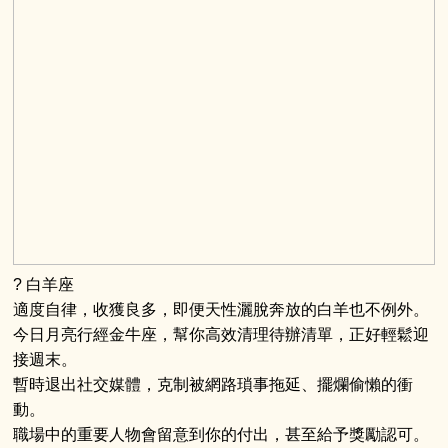
? 白羊座
適度自律，收獲良多，即便天性灑脫奔放的白羊也不例外。
今日月亮行經金牛座，幫你高效清理待辦清單，正好輕鬆迎
接週末。
暫時退出社交媒體，克制被網路瑣事拖延、擺爛偷懶的衝
動。
職場中的重要人物會留意到你的付出，甚至給予獎勵認可。