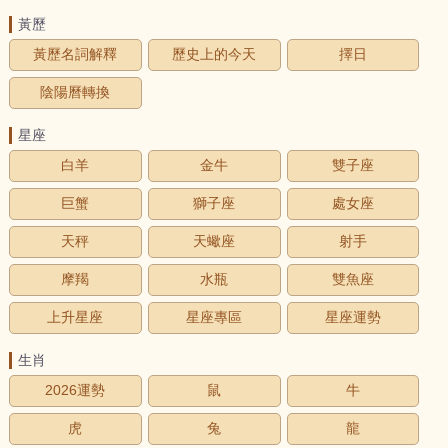
黃歷
黃歷名詞解釋
歷史上的今天
擇日
陰陽曆轉換
星座
白羊
金牛
雙子座
巨蟹
獅子座
處女座
天秤
天蠍座
射手
摩羯
水瓶
雙魚座
上升星座
星座專區
星座運勢
生肖
2026運勢
鼠
牛
虎
兔
龍