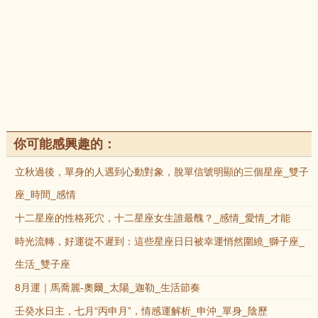
你可能感興趣的：
立秋過後，單身的人遇到心動對象，脫單信號明顯的三個星座_雙子
座_時間_感情
十二星座的性格死穴，十二星座女生誰最醜？_感情_愛情_才能
時光流轉，好運從不遲到：這些星座日日被幸運悄然圍繞_獅子座_
生活_雙子座
8月運｜馬喬麗-奧爾_太陽_迦勒_生活節奏
壬癸水日主，七月“丙申月”，情感運解析_申沖_單身_陰歷