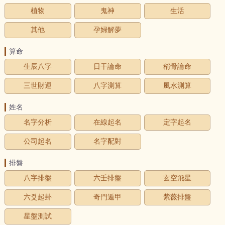
植物
鬼神
生活
其他
孕婦解夢
算命
生辰八字
日干論命
稱骨論命
三世財運
八字測算
風水測算
姓名
名字分析
在線起名
定字起名
公司起名
名字配對
排盤
八字排盤
六壬排盤
玄空飛星
六爻起卦
奇門遁甲
紫薇排盤
星盤測試