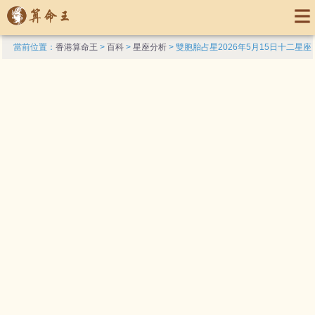
當前位置：
香港算命王
>
百科
>
星座分析
> 雙胞胎占星2026年5月15日十二星座
運勢_主動_星象_感情