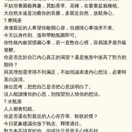
不妨培養園藝興趣，買點香草、花種，在窗臺盆栽種植。
大自然永遠是治癒你的良藥，多親近自然，放鬆身心。
? 摩羯座
身邊親近的人希望你敞開心扉，但感情心事強求不來。
今天以身作則、溫和帶動氛圍即可。
你性格內斂習慣藏心事，若一直憋在心裡，容易讓矛盾升級
發酵。
你是否忠於自己內心真正的渴望？還是無形中拔高了對方的
期待？
與其埋怨需求得不到滿足，不如坦誠表達內心想法，必要時
直白說清。
換位思考，想想自己是否把心意說明白了。
沒人能讀懂你的心思，別指望別人猜你的想法。
? 水瓶座
人人都會犯錯。
你是否還在對親近的人心存芥蒂、耿耿於懷？
今日星象建議你放下執念、釋懷過往。
對方本不該冒犯你，但或許只是當天心情不好，