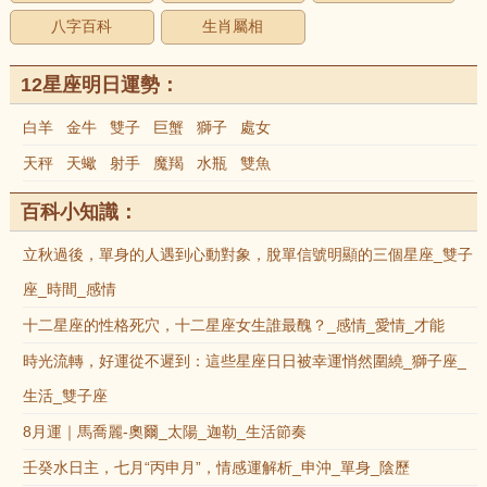
八字百科
生肖屬相
12星座明日運勢：
白羊
金牛
雙子
巨蟹
獅子
處女
天秤
天蠍
射手
魔羯
水瓶
雙魚
百科小知識：
立秋過後，單身的人遇到心動對象，脫單信號明顯的三個星座_雙子
座_時間_感情
十二星座的性格死穴，十二星座女生誰最醜？_感情_愛情_才能
時光流轉，好運從不遲到：這些星座日日被幸運悄然圍繞_獅子座_
生活_雙子座
8月運｜馬喬麗-奧爾_太陽_迦勒_生活節奏
壬癸水日主，七月“丙申月”，情感運解析_申沖_單身_陰歷