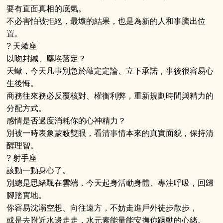
要有直面真相的底氣。
不必害怕被拒絕，最壞的結果，也是為新的人和事騰出位
置。
? 天蠍座
以吻封緘、塵埃落定？
天蠍，今天凡事別急於敲定定論、立下承諾，事後很容易心
生後悔。
商務往來務必反覆核對、權衡利弊，重新規劃時間與精力的
分配方式。
感情是否過度消耗你的心神精力？
別被一時表象蒙蔽雙眼，看清事情本來的真實面貌，保持清
醒理智。
? 射手座
該動一動身心了。
別總是思緒飄在雲端，今天起身活動身體、專注呼吸，回歸
腳踏實地。
你容易沈溺空想、向往遠方，不妨走進戶外徒步散步，
或是去附近水邊走走，水元素能量能安撫你躁動的心緒。