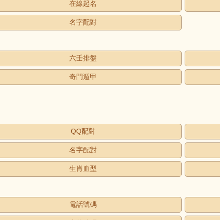
在線起名
名字配對
六壬排盤
奇門遁甲
QQ配對
名字配對
生肖血型
電話號碼