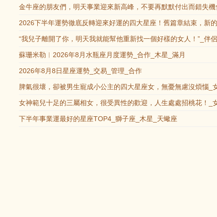
金牛座的朋友們，明天事業迎來新高峰，不要再默默付出而錯失機會
2026下半年運勢徹底反轉迎來好運的四大星座！舊篇章結束，新的
“我兒子離開了你，明天我就能幫他重新找一個好樣的女人！”_伴侶
蘇珊米勒︱2026年8月水瓶座月度運勢_合作_木星_滿月
2026年8月8日星座運勢_交易_管理_合作
脾氣很壞，卻被男生寵成小公主的四大星座女，無憂無慮沒煩惱_女
女神範兒十足的三屬相女，很受異性的歡迎，人生處處招桃花！_女
下半年事業運最好的星座TOP4_獅子座_木星_天蠍座