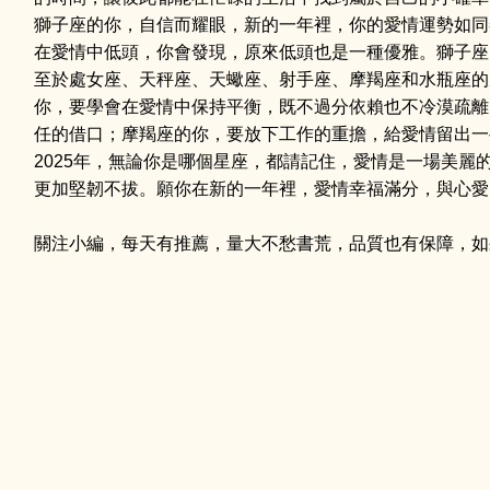
獅子座的你，自信而耀眼，新的一年裡，你的愛情運勢如同
在愛情中低頭，你會發現，原來低頭也是一種優雅。獅子座
至於處女座、天秤座、天蠍座、射手座、摩羯座和水瓶座的
你，要學會在愛情中保持平衡，既不過分依賴也不冷漠疏離
任的借口；摩羯座的你，要放下工作的重擔，給愛情留出一
2025年，無論你是哪個星座，都請記住，愛情是一場美
更加堅韌不拔。願你在新的一年裡，愛情幸福滿分，與心愛
關注小編，每天有推薦，量大不愁書荒，品質也有保障，如