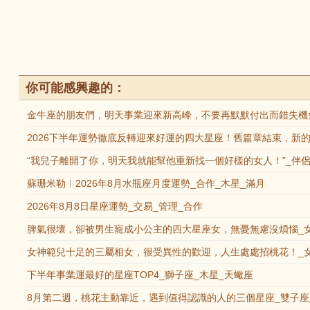
你可能感興趣的：
金牛座的朋友們，明天事業迎來新高峰，不要再默默付出而錯失機會
2026下半年運勢徹底反轉迎來好運的四大星座！舊篇章結束，新的
“我兒子離開了你，明天我就能幫他重新找一個好樣的女人！”_伴侶
蘇珊米勒︱2026年8月水瓶座月度運勢_合作_木星_滿月
2026年8月8日星座運勢_交易_管理_合作
脾氣很壞，卻被男生寵成小公主的四大星座女，無憂無慮沒煩惱_女
女神範兒十足的三屬相女，很受異性的歡迎，人生處處招桃花！_女
下半年事業運最好的星座TOP4_獅子座_木星_天蠍座
8月第二週，桃花主動靠近，遇到值得認識的人的三個星座_雙子座