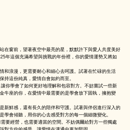
站在窗前，望著夜空中最亮的星，默默許下與愛人共度美好
25年這個充滿希望與挑戰的年份裡，你的愛情運勢又將如
情和浪漫，更需要耐心和細心去呵護。試著在忙碌的生活
保持這份純真，愛情自會如約而至。
，讓你學會了如何更好地理解和包容對方。不妨嘗試一些新
金牛座的你，在愛情中最需要的是學會放下固執，擁抱變
是新鮮感，還有長久的陪伴和守護。試著與伴侶進行深入的
是學會傾聽，用你的心去感受對方的每一個細微變化。
情需要經營，也需要適當的空間。不妨偶爾給對方一些獨處
訴對方你的感受，讓愛情在溝通中更加堅固。