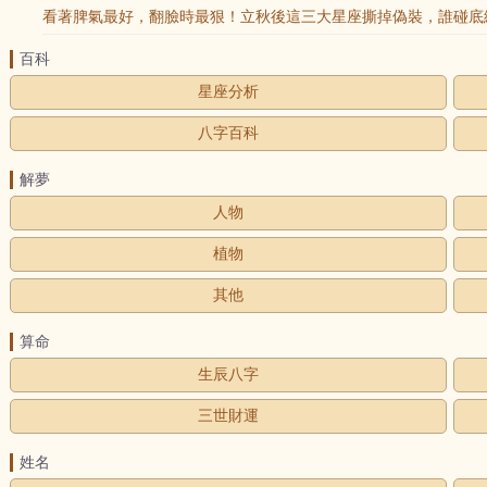
看著脾氣最好，翻臉時最狠！立秋後這三大星座撕掉偽裝，誰碰底線
百科
星座分析
八字百科
解夢
人物
植物
其他
算命
生辰八字
三世財運
姓名