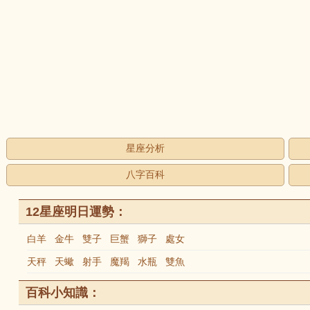
星座分析
八字百科
12星座明日運勢：
白羊
金牛
雙子
巨蟹
獅子
處女
天秤
天蠍
射手
魔羯
水瓶
雙魚
百科小知識：