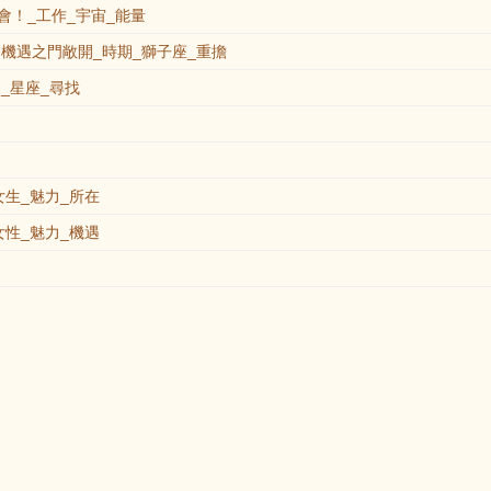
！_工作_宇宙_能量
機遇之門敞開_時期_獅子座_重擔
_星座_尋找
生_魅力_所在
性_魅力_機遇