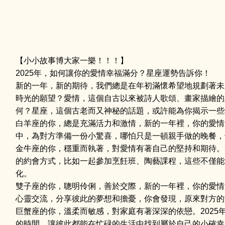
【小小故事博大家一樂！！！】
2025年，如何讓你的愛情幸福滿分？星座運勢告訴你！
新的一年，新的期待，我們總是在年初滿懷希望地規劃著未
時光的願望？愛情，這個自古以來被詩人歌頌、畫家描繪的
何？星座，這個古老而又神秘的話題，或許能為你揭示一些
白羊座的你，總是充滿活力和激情，新的一年裡，你的愛情
中，為對方準備一份小驚喜，哪怕只是一頓親手做的晚餐，
金牛座的你，穩重而執著，對愛情有著自己的堅持和期待。
的約會方式，比如一起參加烹飪班、陶藝課程，這些不僅能
化。
雙子座的你，聰明伶俐，善於交際，新的一年裡，你的愛情
心靈交流，分享彼此的夢想和擔憂，你會發現，原來對方的
巨蟹座的你，溫柔而敏感，對家庭有著深深的依戀。202
的時間，讓彼此都能在忙碌的生活中找到屬於自己的小確幸