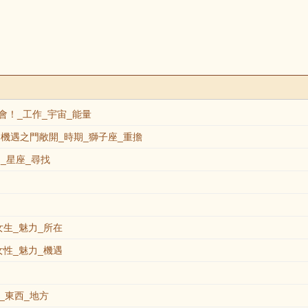
！_工作_宇宙_能量
機遇之門敞開_時期_獅子座_重擔
_星座_尋找
生_魅力_所在
性_魅力_機遇
_東西_地方