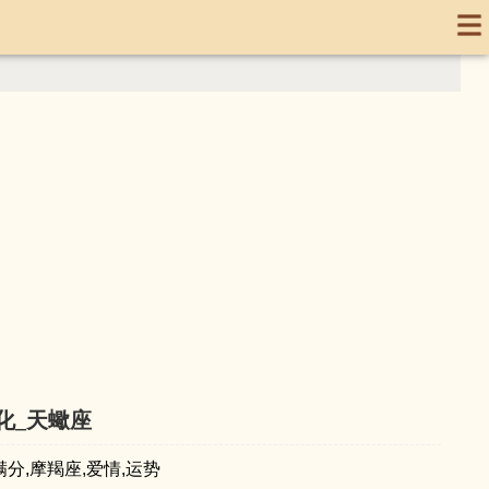
化_天蠍座
,满分,摩羯座,爱情,运势