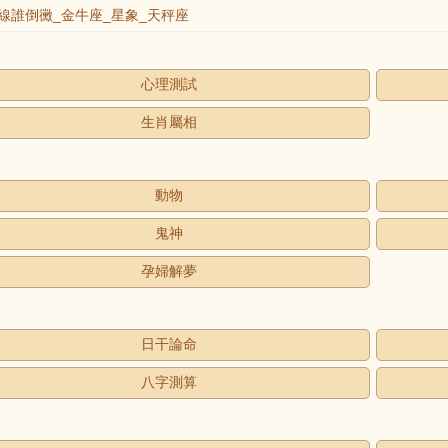
誰倒黴_金牛座_星象_天秤座
心理測試
生肖屬相
動物
鬼神
孕婦解夢
日干論命
八字測算