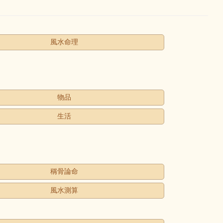
風水命理
物品
生活
稱骨論命
風水測算