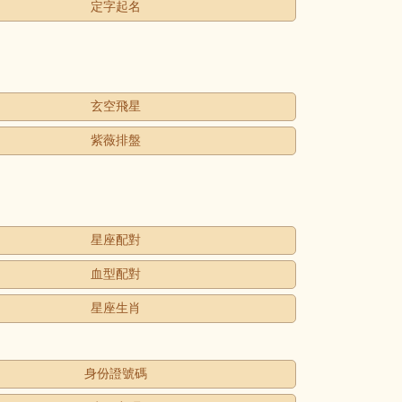
定字起名
玄空飛星
紫薇排盤
星座配對
血型配對
星座生肖
身份證號碼