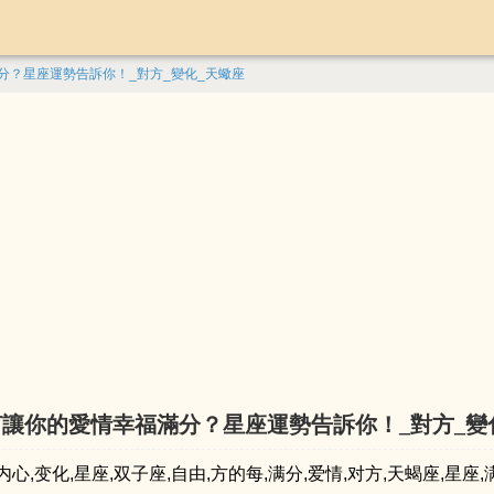
滿分？星座運勢告訴你！_對方_變化_天蠍座
如何讓你的愛情幸福滿分？星座運勢告訴你！_對方_變
詞：内心,变化,星座,双子座,自由,方的每,满分,爱情,对方,天蝎座,星座